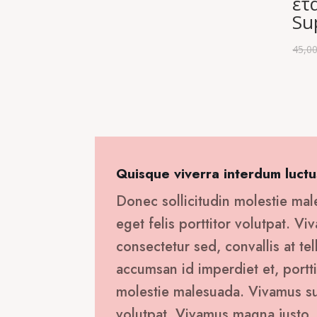
ετ
Su
45,0
Quisque viverra interdum luctu
Donec sollicitudin molestie mal
eget felis porttitor volutpat. V
consectetur sed, convallis at tel
accumsan id imperdiet et, portti
molestie malesuada. Vivamus susc
volutpat. Vivamus magna justo, 