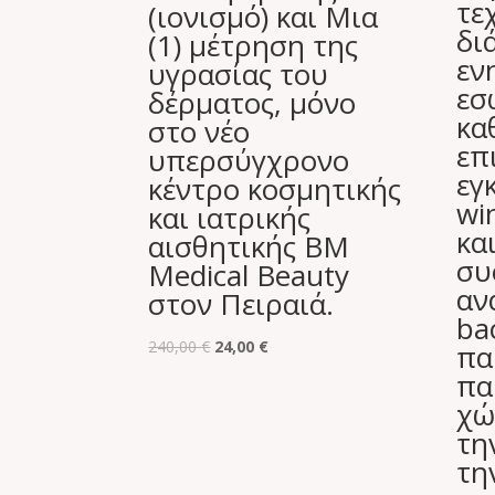
τε
(ιονισμό) και Μια
δι
(1) μέτρηση της
εν
υγρασίας του
εσ
δέρματος, μόνο
κα
στο νέο
επ
υπερσύγχρονο
εγ
κέντρο κοσμητικής
wi
και ιατρικής
κα
αισθητικής BM
συ
Medical Beauty
αν
στον Πειραιά.
ba
Original
Η
240,00
€
24,00
€
πα
price
τρέχουσα
πα
was:
τιμή
χώ
240,00 €.
είναι:
τη
24,00 €.
τη