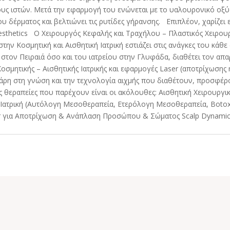
ους ιστών. Μετά την εφαρμογή του ενώνεται με το υαλουρονικό οξύ
ου δέρματος και βελτιώνει τις ρυτίδες γήρανσης. Επιπλέον, χαρίζει
hetics Ο Χειρουργός Κεφαλής και Τραχήλου – Πλαστικός Χειρου
στην Κοσμητική και Αισθητική Ιατρική εστιάζει στις ανάγκες του κά
 στον Πειραιά όσο και του ιατρείου στην Γλυφάδα, διαθέτει τον απ
Κοσμητικής – Αισθητικής Ιατρικής και εφαρμογές Laser (αποτρίχωσ
άρη στη γνώση και την τεχνολογία αιχμής που διαθέτουν, προσφέρον
θεραπείες που παρέχουν είναι οι ακόλουθες: Αισθητική Χειρουργι
κή Ιατρική (Αυτόλογη Μεσοθεραπεία, Ετερόλογη Μεσοθεραπεία, Bot
r για Αποτρίχωση & Ανάπλαση Προσώπου & Σώματος Scalp Dynamic 