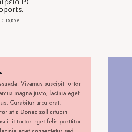
αιρεία PC
pports.
Original
Η
0
€
10,00
€
price
τρέχουσα
was:
τιμή
45,00 €.
είναι:
10,00 €.
s
esuada. Vivamus suscipit tortor
ivamus magna justo, lacinia eget
lus. Curabitur arcu erat,
tor at s Donec sollicitudin
ipit tortor eget felis porttitor
lacinia eget consectetur sed,