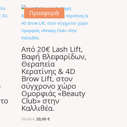
Προσφορά!
Από 20€ Lash Lift,
€
Βαφή Βλεφαρίδων,
Θεραπεία
Κερατίνης & 4D
Brow Lift, στον
-
σύγχρονο χώρο
Ομορφιάς «Beauty
 το
Club» στην
Καλλιθέα.
Original
Η
35,00
€
20,00
€
price
τρέχουσα