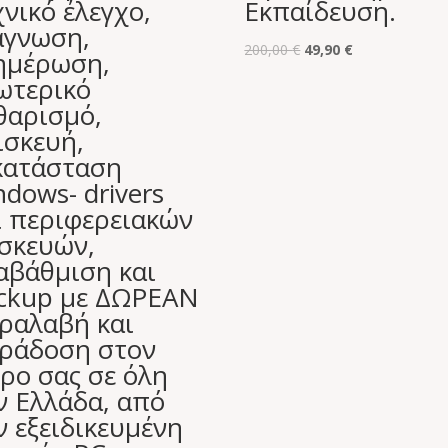
χνικό έλεγχο,
Εκπαίδευση.
άγνωση,
Original
Η
200,00
€
49,90
€
ημέρωση,
price
τρέχουσα
ωτερικό
was:
τιμή
θαρισμό,
200,00 €.
είναι:
ισκευή,
49,90 €.
κατάσταση
ndows- drivers
ι περιφερειακών
σκευών,
αβάθμιση και
ckup με ΔΩΡΕΑΝ
ραλαβή και
ράδοση στον
ρο σας σε όλη
ν Ελλάδα, από
ν εξειδικευμένη