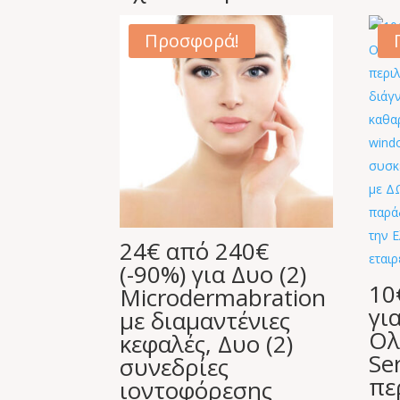
Προσφορά!
24€ από 240€
(-90%) για Δυο (2)
10
Microdermabration
γι
με διαμαντένιες
Ολ
κεφαλές, Δυο (2)
Se
συνεδρίες
πε
ιοντοφόρεσης