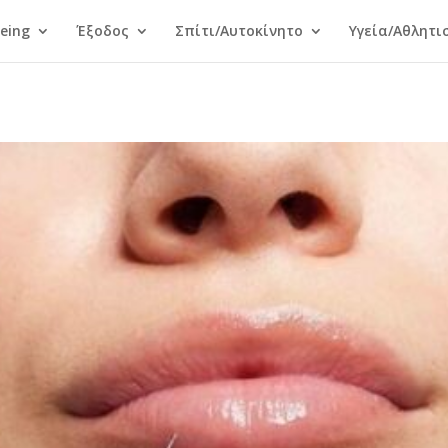
Being
Έξοδος
Σπίτι/Αυτοκίνητο
Υγεία/Αθλητι