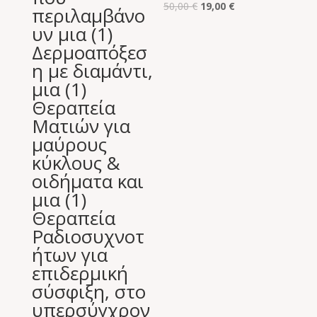
Original
Η
50,00
€
19,00
€
περιλαμβάνο
price
τρέχουσα
υν μια (1)
was:
τιμή
Δερμοαπόξεσ
50,00 €.
είναι:
η με διαμάντι,
19,00 €.
μια (1)
Θεραπεία
Ματιών για
μαύρους
κύκλους &
οιδήματα και
μια (1)
Θεραπεία
Ραδιοσυχνοτ
ήτων για
επιδερμική
σύσφιξη, στο
υπερσύγχρον