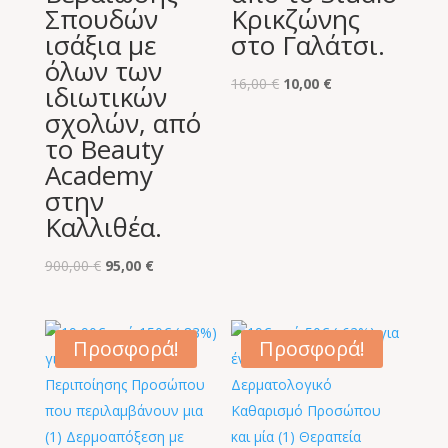
Σπουδών
Κρικζώνης
ισάξια με
στο Γαλάτσι.
όλων των
Original
Η
16,00
€
10,00
€
ιδιωτικών
price
τρέχουσα
σχολών, από
was:
τιμή
το Beauty
16,00 €.
είναι:
Academy
10,00 €.
στην
Καλλιθέα.
Original
Η
900,00
€
95,00
€
price
τρέχουσα
was:
τιμή
900,00 €.
είναι:
Προσφορά!
Προσφορά!
95,00 €.