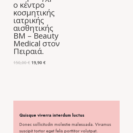
ο κέντρο
κοσμητικής
ιατρικής
αισθητικής
BM – Beauty
Medical στον
Πειραιά.
Original
Η
150,00
€
19,90
€
price
τρέχουσα
was:
τιμή
150,00 €.
είναι:
19,90 €.
Quisque viverra interdum luctus
Donec sollicitudin molestie malesuada. Vivamus
suscipit tortor eget felis porttitor volutpat.