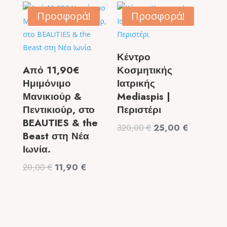
was:
τιμή
99,00 €.
είναι:
9,50 €.
είναι:
Προσφορά!
Προσφορά!
49,90 €.
6,50 €.
Κέντρο
Aπό 11,90€
Κοσμητικής
Ημιμόνιμο
Ιατρικής
Μανικιούρ &
Mediaspis |
Πεντικιούρ, στο
Περιστέρι
BEAUTIES & the
Original
Η
320,00
€
25,00
€
Beast στη Νέα
price
τρέχουσα
Ιωνία.
was:
τιμή
Original
Η
20,00
€
11,90
€
320,00 €.
είναι:
price
τρέχουσα
25,00 €.
was:
τιμή
20,00 €.
είναι:
11,90 €.