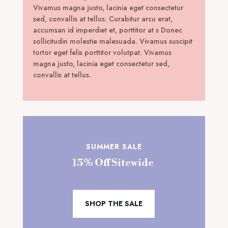
Vivamus magna justo, lacinia eget consectetur
sed, convallis at tellus. Curabitur arcu erat,
accumsan id imperdiet et, porttitor at s Donec
sollicitudin molestie malesuada. Vivamus suscipit
tortor eget felis porttitor volutpat. Vivamus
magna justo, lacinia eget consectetur sed,
convallis at tellus.
SUMMER SALE
15% Off Sitewide
SHOP THE SALE