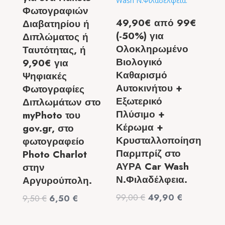
Φωτογραφιών
49,90€ από 99€
Διαβατηρίου ή
(-50%) για
Διπλώματος ή
Ολοκληρωμένο
Ταυτότητας, ή
Βιολογικό
9,90€ για
Καθαρισμό
Ψηφιακές
Αυτοκινήτου +
Φωτογραφίες
Εξωτερικό
Διπλωμάτων στο
Πλύσιμο +
myPhoto του
Κέρωμα +
gov.gr, στο
Κρυσταλλοποίηση
φωτογραφείο
Παρμπρίζ στο
Photo Charlot
ΑΥΡΑ Car Wash
στην
Ν.Φιλαδέλφεια.
Αργυρούπολη.
Original
Η
99,00
€
49,90
€
Original
Η
9,50
€
6,50
€
price
τρέχουσα
price
τρέχουσα
was:
τιμή