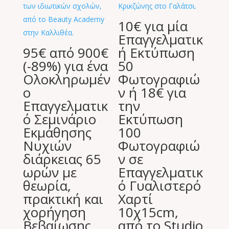
10€ για μία
Επαγγελματικ
95€ από 900€
ή Εκτύπωση
(-89%) για ένα
50
Ολοκληρωμέν
Φωτογραφιώ
ο
ν ή 18€ για
Επαγγελματικ
την
ό Σεμινάριο
Εκτύπωση
Εκμάθησης
100
Νυχιών
Φωτογραφιώ
διάρκειας 65
ν σε
ωρών με
Επαγγελματικ
θεωρία,
ό Γυαλιστερό
πρακτική και
Χαρτί
χορήγηση
10χ15cm,
Βεβαίωσης
από το Studio