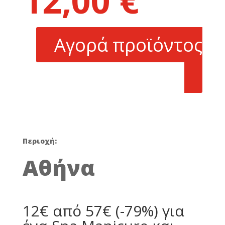
12,00
€
was:
τρέχουσα
57,00 €.
τιμή
είναι:
Αγορά προϊόντος
12,00 €.
Περιοχή:
Αθήνα
12€ από 57€ (-79%) για