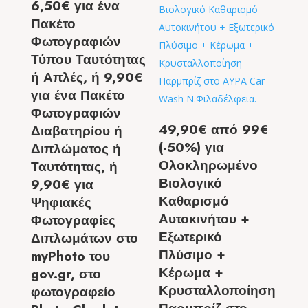
6,50€ για ένα
Πακέτο
Φωτογραφιών
Τύπου Ταυτότητας
ή Απλές, ή 9,90€
για ένα Πακέτο
Φωτογραφιών
49,90€ από 99€
Διαβατηρίου ή
(-50%) για
Διπλώματος ή
Ολοκληρωμένο
Ταυτότητας, ή
Βιολογικό
9,90€ για
Καθαρισμό
Ψηφιακές
Αυτοκινήτου +
Φωτογραφίες
Εξωτερικό
Διπλωμάτων στο
Πλύσιμο +
myPhoto του
Κέρωμα +
gov.gr, στο
Κρυσταλλοποίηση
φωτογραφείο