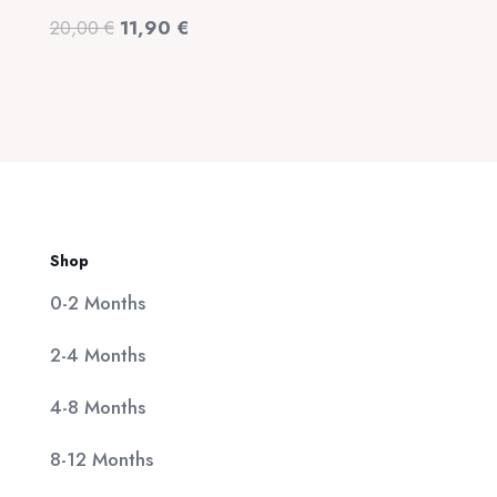
was:
τιμή
Original
Η
20,00
€
11,90
€
320,00 €.
είναι:
price
τρέχουσα
25,00 €.
was:
τιμή
20,00 €.
είναι:
11,90 €.
Shop
0-2 Months
2-4 Months
4-8 Months
8-12 Months