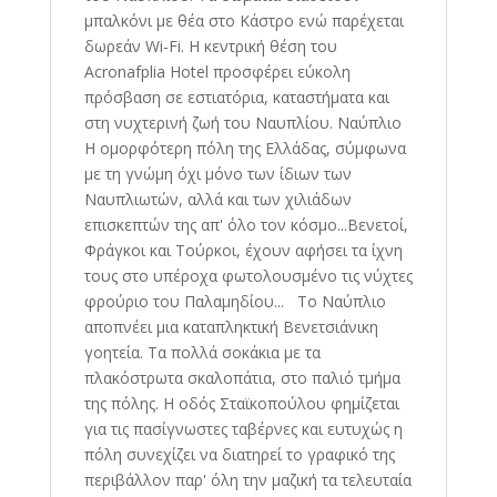
μπαλκόνι με θέα στο Κάστρο ενώ παρέχεται
δωρεάν Wi-Fi. Η κεντρική θέση του
Acronafplia Hotel προσφέρει εύκολη
πρόσβαση σε εστιατόρια, καταστήματα και
στη νυχτερινή ζωή του Ναυπλίου. Nαύπλιο
Η ομορφότερη πόλη της Ελλάδας, σύμφωνα
με τη γνώμη όχι μόνο των ίδιων των
Ναυπλιωτών, αλλά και των χιλιάδων
επισκεπτών της απ' όλο τον κόσμο...Βενετοί,
Φράγκοι και Τούρκοι, έχουν αφήσει τα ίχνη
τους στο υπέροχα φωτολουσμένο τις νύχτες
φρούριο του Παλαμηδίου... Το Ναύπλιο
αποπνέει μια καταπληκτική Βενετσιάνικη
γοητεία. Τα πολλά σοκάκια με τα
πλακόστρωτα σκαλοπάτια, στο παλιό τμήμα
της πόλης. Η οδός Σταϊκοπούλου φημίζεται
για τις πασίγνωστες ταβέρνες και ευτυχώς η
πόλη συνεχίζει να διατηρεί το γραφικό της
περιβάλλον παρ' όλη την μαζική τα τελευταία