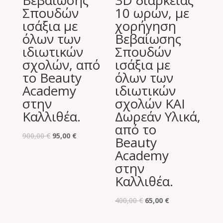
Σπουδών
10 ωρών, με
ισάξια με
χορήγηση
όλων των
Βεβαίωσης
ιδιωτικών
Σπουδών
σχολών, από
ισάξια με
το Beauty
όλων των
Academy
ιδιωτικών
στην
σχολών ΚΑΙ
Καλλιθέα.
Δωρεάν Υλικά,
από το
Original
Η
900,00
€
95,00
€
Beauty
price
τρέχουσα
Academy
was:
τιμή
στην
900,00 €.
είναι:
Καλλιθέα.
95,00 €.
Original
Η
400,00
€
65,00
€
price
τρέχουσα