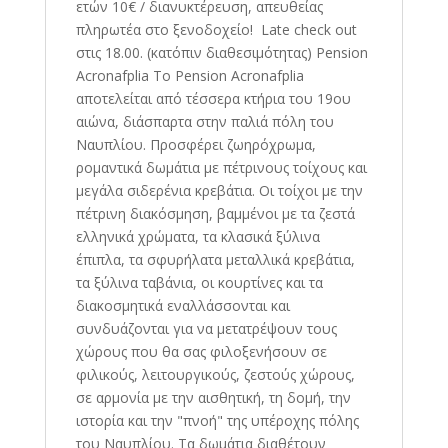
ετών 10€ / διανυκτέρευση, απευθείας
πληρωτέα στο ξενοδοχείο! Late check out
στις 18.00. (κατόπιν διαθεσιμότητας) Pension
Acronafplia Το Pension Acronafplia
αποτελείται από τέσσερα κτήρια του 19ου
αιώνα, διάσπαρτα στην παλιά πόλη του
Ναυπλίου. Προσφέρει ζωηρόχρωμα,
ρομαντικά δωμάτια με πέτρινους τοίχους και
μεγάλα σιδερένια κρεβάτια. Oι τοίχοι με την
πέτρινη διακόσμηση, βαμμένοι με τα ζεστά
ελληνικά χρώματα, τα κλασικά ξύλινα
έπιπλα, τα σφυρήλατα μεταλλικά κρεβάτια,
τα ξύλινα ταβάνια, οι κουρτίνες και τα
διακοσμητικά εναλλάσσονται και
συνδυάζονται για να μετατρέψουν τους
χώρους που θα σας φιλοξενήσουν σε
φιλικούς, λειτουργικούς, ζεστούς χώρους,
σε αρμονία με την αισθητική, τη δομή, την
ιστορία και την "πνοή" της υπέροχης πόλης
του Ναυπλίου. Τα δωμάτια διαθέτουν