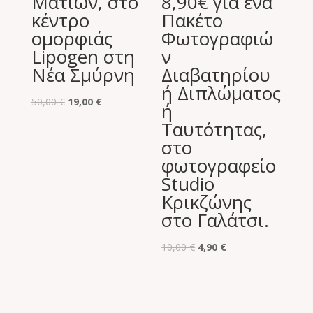
Ματιών, στο
8,90€ για ένα
κέντρο
Πακέτο
ομορφιάς
Φωτογραφιώ
Lipogen στη
ν
Νέα Σμύρνη
Διαβατηρίου
ή Διπλώματος
Original
Η
50,00
€
19,00
€
ή
price
τρέχουσα
Ταυτότητας,
was:
τιμή
στο
50,00 €.
είναι:
φωτογραφείο
19,00 €.
Studio
Κρικζώνης
στο Γαλάτσι.
Original
Η
10,00
€
4,90
€
price
τρέχουσα
was:
τιμή
10,00 €.
είναι: