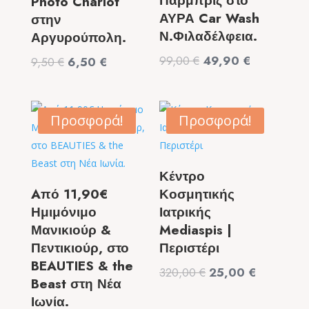
Παρμπρίζ στο
Photo Charlot
ΑΥΡΑ Car Wash
στην
Ν.Φιλαδέλφεια.
Αργυρούπολη.
Original
Η
99,00
€
49,90
€
Original
Η
9,50
€
6,50
€
price
τρέχουσα
price
τρέχουσα
was:
τιμή
was:
τιμή
99,00 €.
είναι:
9,50 €.
είναι:
Προσφορά!
Προσφορά!
49,90 €.
6,50 €.
Κέντρο
Aπό 11,90€
Κοσμητικής
Ημιμόνιμο
Ιατρικής
Μανικιούρ &
Mediaspis |
Πεντικιούρ, στο
Περιστέρι
BEAUTIES & the
Original
Η
320,00
€
25,00
€
Beast στη Νέα
price
τρέχουσα
Ιωνία.