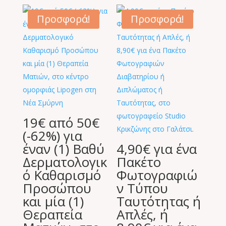
was:
τιμή
400,00 €.
είναι:
Προσφορά!
Προσφορά!
65,00 €.
19€ από 50€
(-62%) για
έναν (1) Βαθύ
4,90€ για ένα
Δερματολογικ
Πακέτο
ό Καθαρισμό
Φωτογραφιώ
Προσώπου
ν Τύπου
και μία (1)
Ταυτότητας ή
Θεραπεία
Απλές, ή