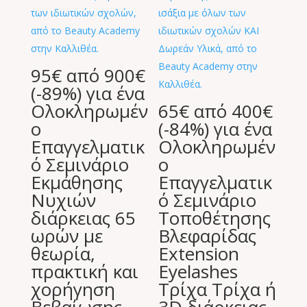
95€ από 900€
(-89%) για ένα
Ολοκληρωμέν
65€ από 400€
ο
(-84%) για ένα
Επαγγελματικ
Ολοκληρωμέν
ό Σεμινάριο
ο
Εκμάθησης
Επαγγελματικ
Νυχιών
ό Σεμινάριο
διάρκειας 65
Τοποθέτησης
ωρών με
Βλεφαρίδας
θεωρία,
Extension
πρακτική και
Eyelashes
χορήγηση
Τρίχα Τρίχα ή
Βεβαίωσης
3D διάρκειας