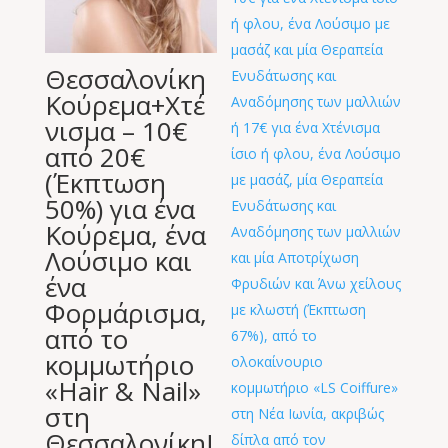
Θεσσαλονίκη
Κούρεμα+Xτέ
νισμα – 10€
από 20€
(Έκπτωση
50%) για ένα
Κούρεμα, ένα
Λούσιμο και
ένα
Φορμάρισμα,
από το
κομμωτήριο
«Hair & Nail»
στη
Θεσσαλονίκη!