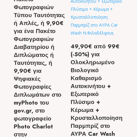
Φωτογραφιών
Τύπου Ταυτότητας
ή Απλές, ή 9,90€
για ένα Πακέτο
Φωτογραφιών
49,90€ από 99€
Διαβατηρίου ή
(-50%) για
Διπλώματος ή
Ολοκληρωμένο
Ταυτότητας, ή
Βιολογικό
9,90€ για
Καθαρισμό
Ψηφιακές
Αυτοκινήτου +
Φωτογραφίες
Εξωτερικό
Διπλωμάτων στο
Πλύσιμο +
myPhoto του
Κέρωμα +
gov.gr, στο
Κρυσταλλοποίηση
φωτογραφείο
Παρμπρίζ στο
Photo Charlot
ΑΥΡΑ Car Wash
στην