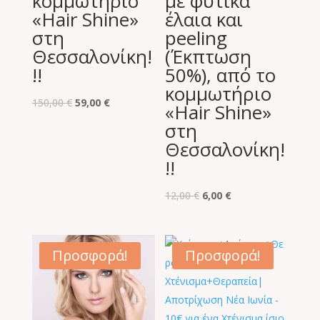
κομμωτήριο
με φυτικά
«Hair Shine»
έλαια και
στη
peeling
Θεσσαλονίκη!
(Έκπτωση
!!
50%), από το
κομμωτήριο
Original
Η
150,00
€
59,00
€
«Hair Shine»
price
τρέχουσα
στη
was:
τιμή
Θεσσαλονίκη!
150,00 €.
είναι:
!!
59,00 €.
Original
Η
12,00
€
6,00
€
price
τρέχουσα
was:
τιμή
12,00 €.
είναι:
Προσφορά!
Προσφορά!
6,00 €.