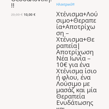
!!
Χτένισμα+Λού
Original
Η
20,00
€
10,00
€
σιμο+Θεραπε
price
τρέχουσα
ία+Αποτρίχω
was:
τιμή
ση –
20,00 €.
είναι:
Χτένισμα+Θε
10,00 €.
ραπεία|
Αποτρίχωση
Νέα Ιωνία –
10€ για ένα
Χτένισμα ίσιο
ή φλου, ένα
Λούσιμο με
μασάζ και μία
Θεραπεία
Ενυδάτωσης
και