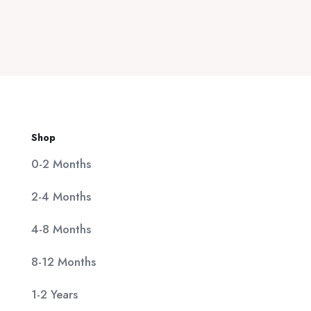
price
τρέχουσα
25,00 €.
was:
τιμή
20,00 €.
είναι:
11,90 €.
Shop
0-2 Months
2-4 Months
4-8 Months
8-12 Months
1-2 Years