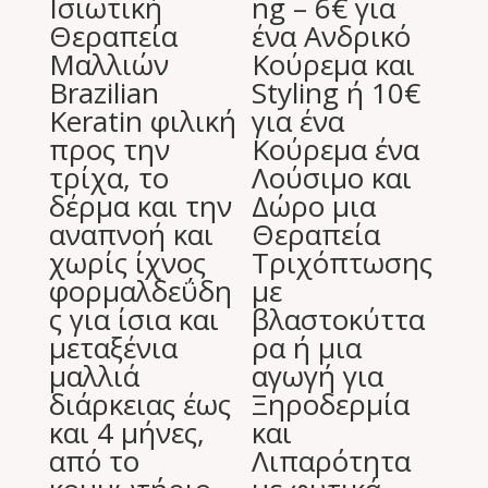
Ισιωτική
ng – 6€ για
Θεραπεία
ένα Ανδρικό
Μαλλιών
Κούρεμα και
Brazilian
Styling ή 10€
Keratin φιλική
για ένα
προς την
Κούρεμα ένα
τρίχα, το
Λούσιμο και
δέρμα και την
Δώρο μια
αναπνοή και
Θεραπεία
χωρίς ίχνος
Τριχόπτωσης
φορμαλδεΰδη
με
ς για ίσια και
βλαστοκύττα
μεταξένια
ρα ή μια
μαλλιά
αγωγή για
διάρκειας έως
Ξηροδερμία
και 4 μήνες,
και
από το
Λιπαρότητα