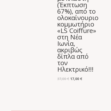
(Έκπτωση
67%), από το
ολοκαίνουριο
κομμωτήριο
«LS Coiffure»
στη Νέα
Ιωνία,
ακριβώς
δίπλα από
τον
Ηλεκτρικό!!!
Original
Η
37,00
€
17,00
€
price
τρέχουσα
was:
τιμή
37,00 €.
είναι:
17,00 €.