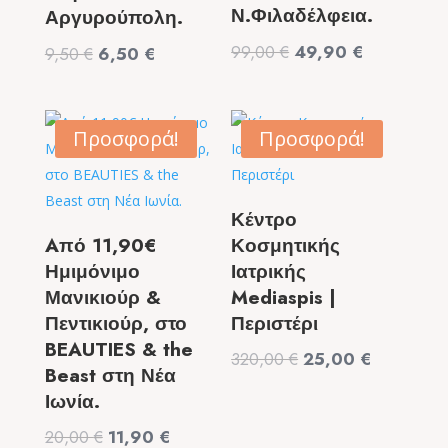
Ν.Φιλαδέλφεια.
Αργυρούπολη.
Original
Η
99,00
€
49,90
€
Original
Η
9,50
€
6,50
€
price
τρέχουσα
price
τρέχουσα
was:
τιμή
was:
τιμή
99,00 €.
είναι:
9,50 €.
είναι:
Προσφορά!
Προσφορά!
49,90 €.
6,50 €.
Κέντρο
Aπό 11,90€
Κοσμητικής
Ημιμόνιμο
Ιατρικής
Μανικιούρ &
Mediaspis |
Πεντικιούρ, στο
Περιστέρι
BEAUTIES & the
Original
Η
320,00
€
25,00
€
Beast στη Νέα
price
τρέχουσα
Ιωνία.
was:
τιμή
Original
Η
20,00
€
11,90
€
320,00 €.
είναι: