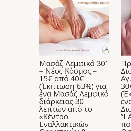
Μασάζ Λεμφικό 30′
Πρ
– Νέος Κόσμος –
Δι
15€ από 40€
Αγ
(Έκπτωση 63%) για
30
ένα Μασάζ Λεμφικό
(Έ
διάρκειας 30
έν
λεπτών από το
Δι
«Κέντρο
”I
Εναλλακτικών
πο