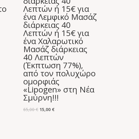
διάρκειας 40
το
Λεπτών ή 15€ για
ένα Λεμφικό Μασάζ
διάρκειας 40
Λεπτών ή 15€ για
ένα Χαλαρωτικό
Μασάζ διάρκειας
40 Λεπτών
(Έκπτωση 77%),
από τον πολυχώρο
ομορφιάς
«Lipogen» στη Νέα
Σμύρνη!!!
Original
Η
65,00
€
15,00
€
price
τρέχουσα
was:
τιμή
65,00 €.
είναι: