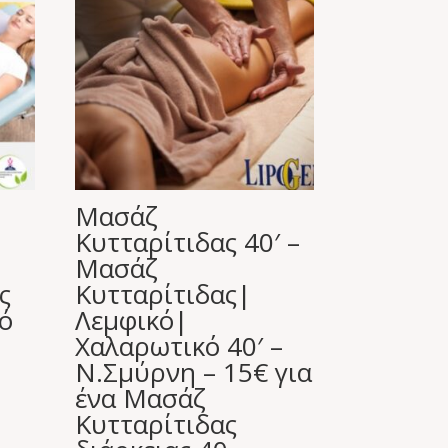
Μασάζ
Κυτταρίτιδας 40′ –
Μασάζ
ς
Κυτταρίτιδας|
ό
Λεμφικό|
Χαλαρωτικό 40′ –
Ν.Σμύρνη – 15€ για
ένα Μασάζ
Κυτταρίτιδας