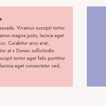
30,00 €.
s
esuada. Vivamus suscipit tortor
ivamus magna justo, lacinia eget
lus. Curabitur arcu erat,
tor at s Donec sollicitudin
ipit tortor eget felis porttitor
lacinia eget consectetur sed,