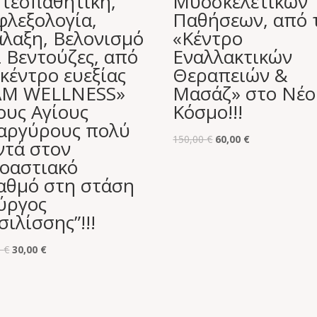
τεοπαθητική,
Μυοσκελετικών
φλεξολογία,
Παθήσεων, από 
λαξη, Βελονισμό
«Κέντρο
ι Βεντούζες, από
Εναλλακτικών
 κέντρο ευεξίας
Θεραπειών &
AM WELLNESS»
Μασάζ» στο Νέο
ους Αγίους
Κόσμο!!!
αργύρους πολύ
Original
Η
150,00
€
60,00
€
ντά στον
price
τρέχουσα
οαστιακό
was:
τιμή
αθμό στη στάση
150,00 €.
είναι:
ύργος
60,00 €.
σιλίσσης”!!!
Original
Η
0
€
30,00
€
price
τρέχουσα
was:
τιμή
80,00 €.
είναι: