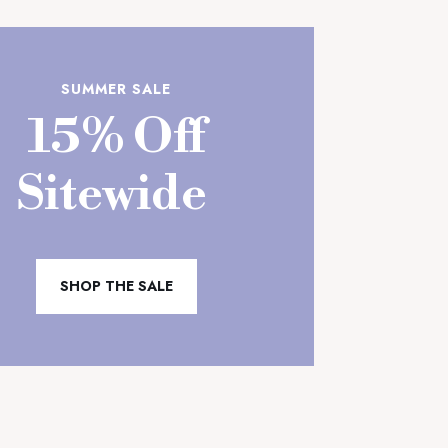
15,00 €.
SUMMER SALE
15% Off
Sitewide
SHOP THE SALE