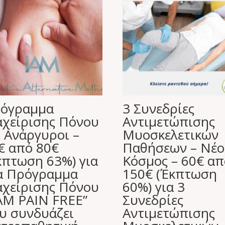
όγραμμα
3 Συνεδρίες
αχείρισης Πόνου
Αντιμετώπισης
. Ανάργυροι –
Μυοσκελετικών
€ από 80€
Παθήσεων – Νέο
κπτωση 63%) για
Κόσμος – 60€ απ
α Πρόγραμμα
150€ (Έκπτωση
αχείρισης Πόνου
60%) για 3
 AM PAIN FREE”
Συνεδρίες
υ συνδυάζει
Αντιμετώπισης