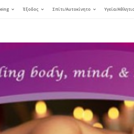
Being
Έξοδος
Σπίτι/Αυτοκίνητο
Υγεία/Αθλητι