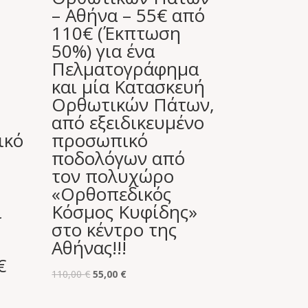
– Αθήνα – 55€ από
110€ (Έκπτωση
50%) για ένα
Πελματογράφημα
και μία Κατασκευή
Ορθωτικών Πάτων,
από εξειδικευμένο
ικό
προσωπικό
ποδολόγων από
τον πολυχώρο
«Ορθοπεδικός
ι
Κόσμος Κυφίδης»
στο κέντρο της
Αθήνας!!!
€
Original
Η
110,00
€
55,00
€
price
τρέχουσα