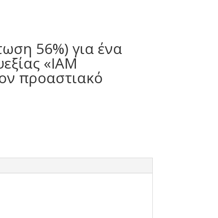
τωση 56%) για ένα
υεξίας «IAM
τον προαστιακό