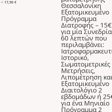
Original
Η
0
€
17,90
€
Θεσσαλονίκη
price
τρέχουσα
Εξατομικευμένο
was:
τιμή
Πρόγραμμα
50,00 €.
είναι:
Διατροφής – 15€
17,90 €.
για μία Συνεδρία
60 λεπτών που
περιλαμβάνει:
Ιατροφαρμακευτ
Ιστορικό,
Σωματομετρικές
Μετρήσεις,
Λιπομέτρηση κα
Εξατομικευμένο
Διαιτολόγιο 2
εβδομάδων ή 25
για ένα Μηνιαίο
Πρόγραμμα 2