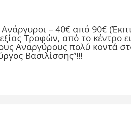
. Ανάργυροι – 40€ από 90€ (Έκπ
ξίας Τροφών, από το κέντρο ε
ους Αναργύρους πολύ κοντά σ
ργος Βασιλίσσης”!!!
ν