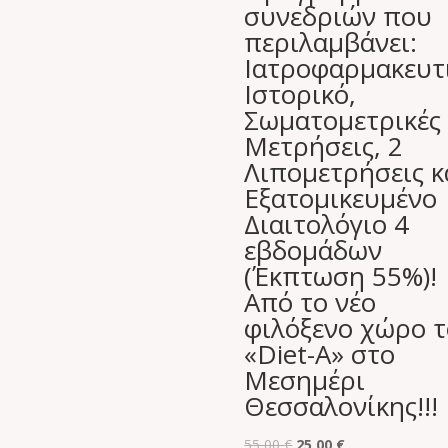
συνεδριών που
περιλαμβάνει:
Ιατροφαρμακευτ
Ιστορικό,
Σωματομετρικές
Μετρήσεις, 2
Λιπομετρήσεις κ
Εξατομικευμένο
Διαιτολόγιο 4
εβδομάδων
(Έκπτωση 55%)!
Από το νέο
φιλόξενο χώρο 
«Diet-A» στο
Μεσημέρι
Θεσσαλονίκης!!!
Original
Η
55,00
€
25,00
€