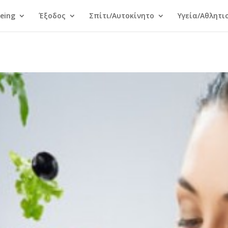
Being
Έξοδος
Σπίτι/Αυτοκίνητο
Υγεία/Αθλητι