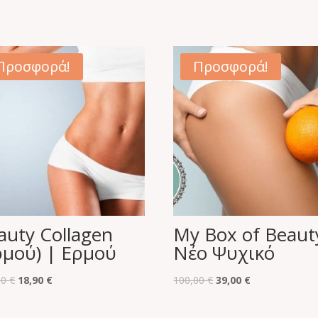
Προσφορά!
Προσφορά!
auty Collagen
My Box of Beaut
ρμού) | Ερμού
Νέο Ψυχικό
Original
Η
Original
Η
00
€
18,90
€
100,00
€
39,00
€
price
τρέχουσα
price
τρέχουσα
was:
τιμή
was:
τιμή