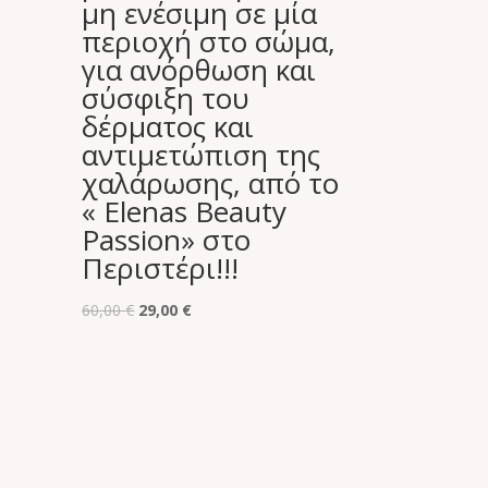
μη ενέσιμη σε μία
περιοχή στο σώμα,
για ανόρθωση και
σύσφιξη του
δέρματος και
αντιμετώπιση της
χαλάρωσης, από το
« Elenas Beauty
Passion» στο
Περιστέρι!!!
Original
Η
60,00
€
29,00
€
price
τρέχουσα
was:
τιμή
60,00 €.
είναι:
29,00 €.