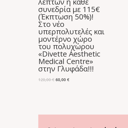
λεπτών η κάθε
συνεδρία με 115€
(Έκπτωση 50%)!
Στο νέο
υπερπολυτελές και
μοντέρνο χώρο
του πολυχώρου
«Divette Aesthetic
Medical Centre»
στην Γλυφάδα!!!
Original
Η
120,00
€
60,00
€
price
τρέχουσα
was:
τιμή
120,00 €.
είναι:
60,00 €.