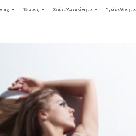
Being
Έξοδος
Σπίτι/Αυτοκίνητο
Υγεία/Αθλητι