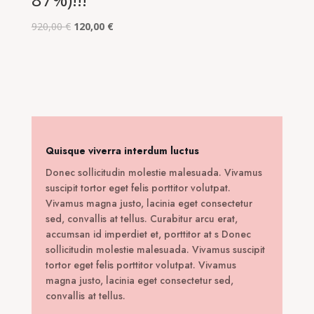
Original
Η
920,00
€
120,00
€
price
τρέχουσα
was:
τιμή
920,00 €.
είναι:
120,00 €.
Quisque viverra interdum luctus
Donec sollicitudin molestie malesuada. Vivamus
suscipit tortor eget felis porttitor volutpat.
Vivamus magna justo, lacinia eget consectetur
sed, convallis at tellus. Curabitur arcu erat,
accumsan id imperdiet et, porttitor at s Donec
sollicitudin molestie malesuada. Vivamus suscipit
tortor eget felis porttitor volutpat. Vivamus
magna justo, lacinia eget consectetur sed,
convallis at tellus.