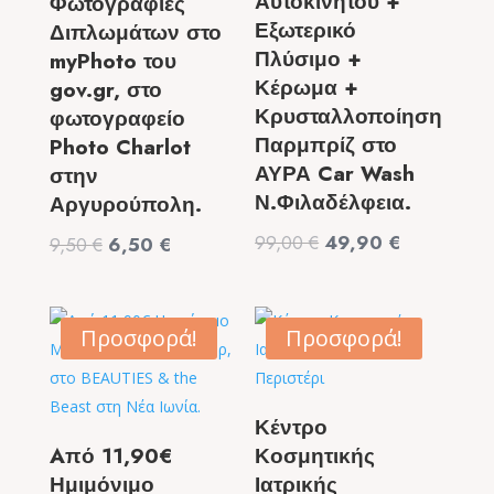
Αυτοκινήτου +
Φωτογραφίες
Εξωτερικό
Διπλωμάτων στο
Πλύσιμο +
myPhoto του
Κέρωμα +
gov.gr, στο
Κρυσταλλοποίηση
φωτογραφείο
Παρμπρίζ στο
Photo Charlot
ΑΥΡΑ Car Wash
στην
Ν.Φιλαδέλφεια.
Αργυρούπολη.
Original
Η
99,00
€
49,90
€
Original
Η
9,50
€
6,50
€
price
τρέχουσα
price
τρέχουσα
was:
τιμή
was:
τιμή
99,00 €.
είναι:
9,50 €.
είναι:
Προσφορά!
Προσφορά!
49,90 €.
6,50 €.
Κέντρο
Aπό 11,90€
Κοσμητικής
Ημιμόνιμο
Ιατρικής