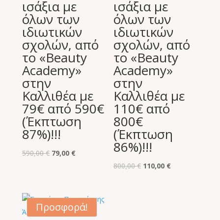
ισάξια με
ισάξια με
όλων των
όλων των
ιδιωτικών
ιδιωτικών
σχολών, από
σχολών, από
το «Beauty
το «Beauty
Academy»
Academy»
στην
στην
Καλλιθέα με
Καλλιθέα με
79€ από 590€
110€ από
(Έκπτωση
800€
87%)!!!
(Έκπτωση
86%)!!!
Original
Η
590,00
€
79,00
€
price
τρέχουσα
Original
Η
800,00
€
110,00
€
was:
τιμή
price
τρέχουσα
590,00 €.
είναι:
was:
τιμή
79,00 €.
800,00 €.
είναι:
Προσφορά!
110,00 €.