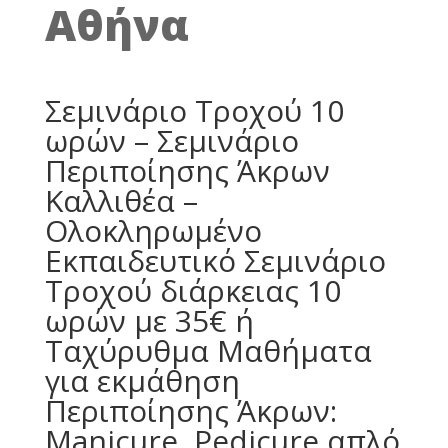
Αθήνα
Σεμινάριο Tροχού 10
ωρών – Σεμινάριο
Περιποίησης Άκρων
Καλλιθέα –
Oλοκληρωμένο
Eκπαιδευτικό Σεμινάριο
Tροχού διάρκειας 10
ωρών με 35€ ή
Ταχύρυθμα Μαθήματα
για εκμάθηση
Περιποίησης Άκρων:
Manicure, Pedicure απλό