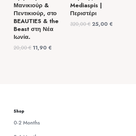
Μανικιούρ &
Mediaspis |
Πεντικιούρ, στο
Περιστέρι
BEAUTIES & the
Original
Η
320,00
€
25,00
€
Beast στη Νέα
price
τρέχουσα
Ιωνία.
was:
τιμή
Original
Η
20,00
€
11,90
€
320,00 €.
είναι:
price
τρέχουσα
25,00 €.
was:
τιμή
20,00 €.
είναι:
11,90 €.
Shop
0-2 Months