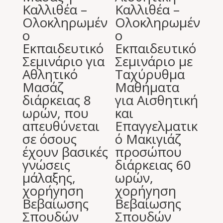
Καλλιθέα –
Καλλιθέα –
Ολοκληρωμέν
Oλοκληρωμέν
ο
ο
Εκπαιδευτικό
Eκπαιδευτικό
Σεμινάριο για
Σεμινάριο με
Αθλητικό
Ταχύρυθμα
Μασάζ
Μαθήματα
διάρκειας 8
για Αισθητική
ωρών, που
και
απευθύνεται
Επαγγελματικ
σε όσους
ό Μακιγιάζ
έχουν βασικές
προσώπου
γνώσεις
διάρκειας 60
μάλαξης,
ωρών,
χορήγηση
χορήγηση
Βεβαίωσης
Βεβαίωσης
Σπουδών
Σπουδών