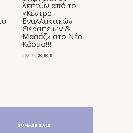
λεπτών από το
«Κέντρο
το
Εναλλακτικών
Θεραπειών &
Μασάζ» στο Νέο
Κόσμο!!!
Original
Η
50,00
€
20,00
€
price
τρέχουσα
was:
τιμή
50,00 €.
είναι:
20,00 €.
SUMMER SALE