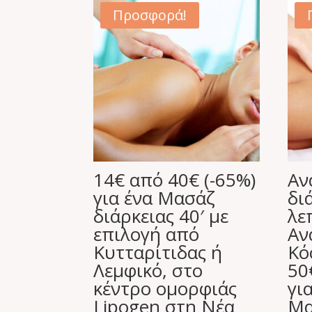
Προσφορά!
14€ από 40€ (-65%)
Αν
για ένα Μασάζ
δι
διάρκειας 40′ με
λε
επιλογή από
Αν
Κυτταρίτιδας ή
Κό
Λεμφικό, στο
50
κέντρο ομορφιάς
γι
Lipogen στη Νέα
Μα