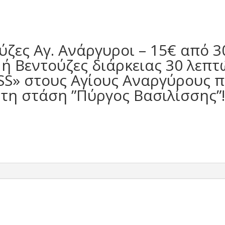
ύζες Αγ. Ανάργυροι – 15€ από 3
ή Βεντούζες διάρκειας 30 λεπτ
SS» στους Αγίους Αναργύρους π
η στάση ”Πύργος Βασιλίσσης”!!