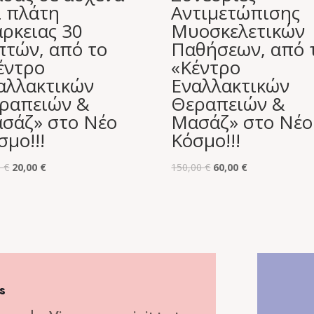
ι πλάτη
Αντιμετώπισης
άρκειας 30
Μυοσκελετικών
πτών, από το
Παθήσεων, από 
έντρο
«Κέντρο
αλλακτικών
Εναλλακτικών
ραπειών &
Θεραπειών &
σάζ» στο Νέο
Μασάζ» στο Νέο
σμο!!!
Κόσμο!!!
Original
Η
Original
Η
0
€
20,00
€
150,00
€
60,00
€
price
τρέχουσα
price
τρέχουσα
was:
τιμή
was:
τιμή
50,00 €.
είναι:
150,00 €.
είναι:
20,00 €.
60,00 €.
s