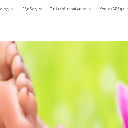
Being
Έξοδος
Σπίτι/Αυτοκίνητο
Υγεία/Αθλητι