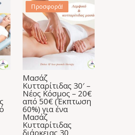
Προσφορά!
Μασάζ
Κυτταρίτιδας 30′ –
Νέος Κόσμος – 20€
ς
από 50€ (Έκπτωση
ό
60%) για ένα
Μασάζ
Κυτταρίτιδας
διάρκειας 30