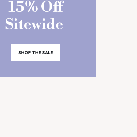
15% Off
Sitewide
SHOP THE SALE