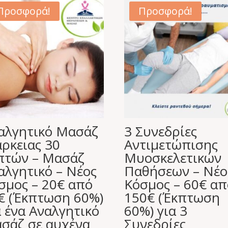
Προσφορά!
Προσφορά!
αλγητικό Μασάζ
3 Συνεδρίες
άρκειας 30
Αντιμετώπισης
πτών – Μασάζ
Μυοσκελετικών
αλγητικό – Νέος
Παθήσεων – Νέο
σμος – 20€ από
Κόσμος – 60€ απ
€ (Έκπτωση 60%)
150€ (Έκπτωση
α ένα Αναλγητικό
60%) για 3
σάζ σε αυχένα
Συνεδρίες