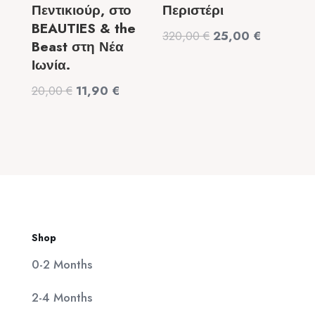
Πεντικιούρ, στο
Περιστέρι
BEAUTIES & the
Original
Η
320,00
€
25,00
€
Beast στη Νέα
price
τρέχουσα
Ιωνία.
was:
τιμή
Original
Η
20,00
€
11,90
€
320,00 €.
είναι:
price
τρέχουσα
25,00 €.
was:
τιμή
20,00 €.
είναι:
11,90 €.
Shop
0-2 Months
2-4 Months