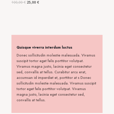
Original
Η
100,00
€
25,00
€
price
τρέχουσα
was:
τιμή
100,00 €.
είναι:
25,00 €.
Quisque viverra interdum luctus
Donec sollicitudin molestie malesuada. Vivamus
suscipit tortor eget felis porttitor volutpat.
Vivamus magna justo, lacinia eget consectetur
sed, convallis at tellus. Curabitur arcu erat,
accumsan id imperdiet et, porttitor at s Donec
sollicitudin molestie malesuada. Vivamus suscipit
tortor eget felis porttitor volutpat. Vivamus
magna justo, lacinia eget consectetur sed,
convallis at tellus.