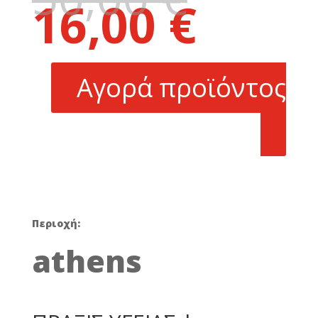
16,00
€
price
Η
was:
τρέχουσα
50,00 €.
τιμή
είναι:
Αγορά προϊόντος
16,00 €.
Περιοχή:
athens