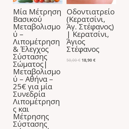
Μία Μέτρηση
Οδοντιατρείο
Βασικού
(Κερατσίνι,
Μεταβολισμο
Άγ. Στέφανος)
ύ –
| Κερατσίνι,
Λιπομέτρηση
Άγιος
& Έλεγχος
Στέφανος
Σύστασης
Original
Η
50,00
€
18,90
€
Σώματος|
price
τρέχουσα
Μεταβολισμο
was:
τιμή
ύ – Αθήνα –
50,00 €.
είναι:
25€ για μία
18,90 €.
Συνεδρία
Λιπομέτρηση
ς και
Μέτρησης
Σύστασης