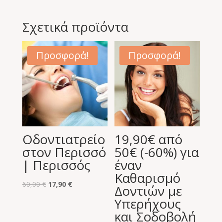
Σχετικά προϊόντα
Προσφορά!
Προσφορά!
Οδοντιατρείο
19,90€ από
στον Περισσό
50€ (-60%) για
| Περισσός
έναν
Καθαρισμό
Original
Η
60,00
€
17,90
€
Δοντιών με
price
τρέχουσα
Υπερήχους
was:
τιμή
και Σοδοβολή