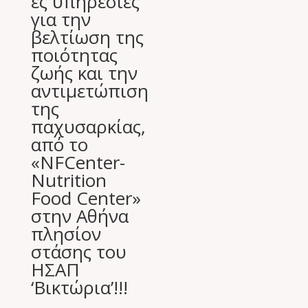
ες υπηρεσίες
για την
βελτίωση της
ποιότητας
ζωής και την
αντιμετώπιση
της
παχυσαρκίας,
από το
«NFCenter-
Nutrition
Food Center»
στην Αθήνα
πλησίον
στάσης του
ΗΣΑΠ
‘Βικτώρια’!!!