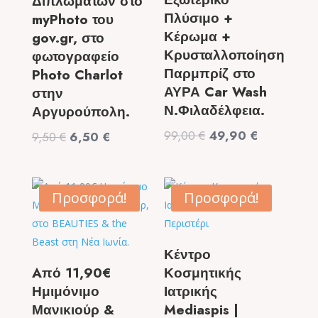
Διπλωμάτων στο
Πλύσιμο +
myPhoto του
Κέρωμα +
gov.gr, στο
Κρυσταλλοποίηση
φωτογραφείο
Παρμπρίζ στο
Photo Charlot
ΑΥΡΑ Car Wash
στην
Ν.Φιλαδέλφεια.
Αργυρούπολη.
Original
Η
99,00
€
49,90
€
Original
Η
9,50
€
6,50
€
price
τρέχουσα
price
τρέχουσα
was:
τιμή
was:
τιμή
99,00 €.
είναι:
9,50 €.
είναι:
Προσφορά!
Προσφορά!
49,90 €.
6,50 €.
Κέντρο
Aπό 11,90€
Κοσμητικής
Ημιμόνιμο
Ιατρικής
Μανικιούρ &
Mediaspis |