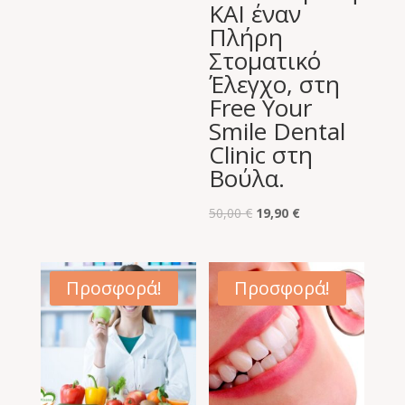
60,00 €.
είναι:
ΚΑΙ έναν
17,90 €.
Πλήρη
Στοματικό
Έλεγχο, στη
Free Your
Smile Dental
Clinic στη
Βούλα.
Original
Η
50,00
€
19,90
€
price
τρέχουσα
was:
τιμή
50,00 €.
είναι:
Προσφορά!
Προσφορά!
19,90 €.