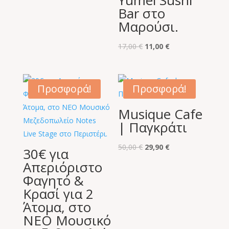
Yumei Sushi
40,00 €.
είναι:
Bar στο
19,90 €.
Μαρούσι.
Original
Η
17,00
€
11,00
€
price
τρέχουσα
was:
τιμή
17,00 €.
είναι:
Προσφορά!
Προσφορά!
11,00 €.
Musique Cafe
| Παγκράτι
Original
Η
50,00
€
29,90
€
30€ για
price
τρέχουσα
Απεριόριστο
was:
τιμή
Φαγητό &
50,00 €.
είναι:
Κρασί για 2
29,90 €.
Άτομα, στο
ΝΕΟ Μουσικό