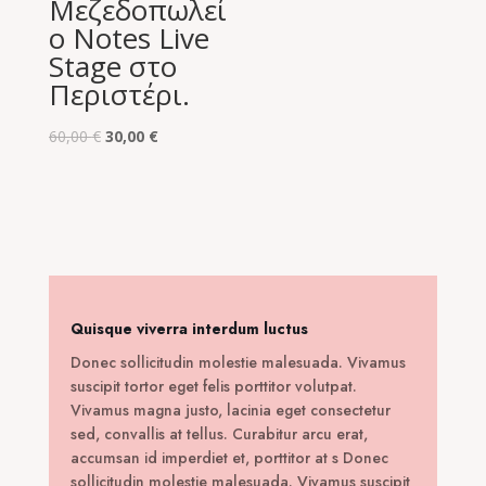
Μεζεδοπωλεί
ο Notes Live
Stage στο
Περιστέρι.
Original
Η
60,00
€
30,00
€
price
τρέχουσα
was:
τιμή
60,00 €.
είναι:
30,00 €.
Quisque viverra interdum luctus
Donec sollicitudin molestie malesuada. Vivamus
suscipit tortor eget felis porttitor volutpat.
Vivamus magna justo, lacinia eget consectetur
sed, convallis at tellus. Curabitur arcu erat,
accumsan id imperdiet et, porttitor at s Donec
sollicitudin molestie malesuada. Vivamus suscipit