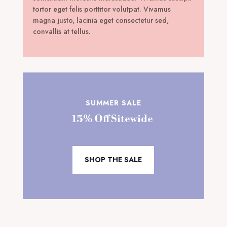
tortor eget felis porttitor volutpat. Vivamus
magna justo, lacinia eget consectetur sed,
convallis at tellus.
SUMMER SALE
15% Off Sitewide
SHOP THE SALE