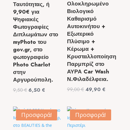
Ολοκληρωμένο
Ταυτότητας, ή
Βιολογικό
9,90€ για
Καθαρισμό
Ψηφιακές
Αυτοκινήτου +
Φωτογραφίες
Εξωτερικό
Διπλωμάτων στο
Πλύσιμο +
myPhoto του
Κέρωμα +
gov.gr, στο
Κρυσταλλοποίηση
φωτογραφείο
Παρμπρίζ στο
Photo Charlot
ΑΥΡΑ Car Wash
στην
Ν.Φιλαδέλφεια.
Αργυρούπολη.
Original
Η
99,00
€
49,90
€
Original
Η
9,50
€
6,50
€
price
τρέχουσα
price
τρέχουσα
was:
τιμή
was:
τιμή
99,00 €.
είναι:
9,50 €.
είναι:
Προσφορά!
Προσφορά!
49,90 €.
6,50 €.