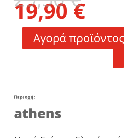
19,90
€
price
Η
was:
τρέχουσα
29,50 €.
τιμή
είναι:
Αγορά προϊόντος
19,90 €.
Περιοχή:
athens