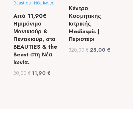
Κέντρο
Aπό 11,90€
Κοσμητικής
Ημιμόνιμο
Ιατρικής
Μανικιούρ &
Mediaspis |
Πεντικιούρ, στο
Περιστέρι
BEAUTIES & the
Original
Η
320,00
€
25,00
€
Beast στη Νέα
price
τρέχουσα
Ιωνία.
was:
τιμή
Original
Η
20,00
€
11,90
€
320,00 €.
είναι:
price
τρέχουσα
25,00 €.
was:
τιμή
20,00 €.
είναι:
11,90 €.