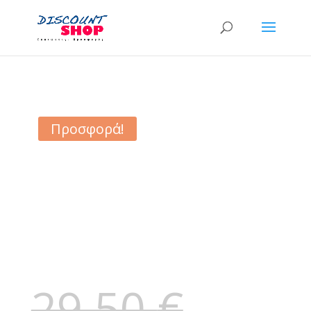
Προσφορά!
29,50
€
Original