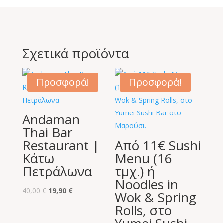
Σχετικά προϊόντα
Προσφορά!
Προσφορά!
Andaman
Thai Bar
Restaurant |
Από 11€ Sushi
Κάτω
Menu (16
Πετράλωνα
τμχ.) ή
Noodles in
Original
Η
40,00
€
19,90
€
Wok & Spring
price
τρέχουσα
Rolls, στο
was:
τιμή