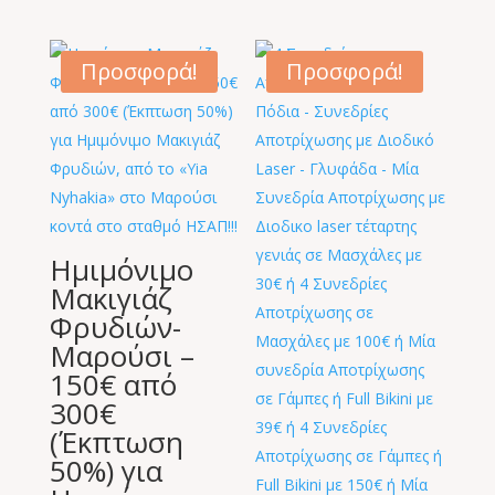
price
τρέχουσα
was:
τιμή
160,00 €.
είναι:
Προσφορά!
Προσφορά!
65,00 €.
Ημιμόνιμο
Μακιγιάζ
Φρυδιών-
Μαρούσι –
150€ από
300€
(Έκπτωση
50%) για