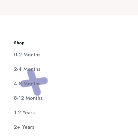
20,00 €.
είναι:
11,90 €.
Shop
0-2 Months
2-4 Months
4-8 Months
8-12 Months
1-2 Years
2+ Years