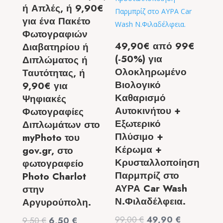
ή Απλές, ή 9,90€
για ένα Πακέτο
Φωτογραφιών
49,90€ από 99€
Διαβατηρίου ή
(-50%) για
Διπλώματος ή
Ολοκληρωμένο
Ταυτότητας, ή
Βιολογικό
9,90€ για
Καθαρισμό
Ψηφιακές
Αυτοκινήτου +
Φωτογραφίες
Εξωτερικό
Διπλωμάτων στο
Πλύσιμο +
myPhoto του
Κέρωμα +
gov.gr, στο
Κρυσταλλοποίηση
φωτογραφείο
Παρμπρίζ στο
Photo Charlot
ΑΥΡΑ Car Wash
στην
Ν.Φιλαδέλφεια.
Αργυρούπολη.
Original
Η
99,00
€
49,90
€
Original
Η
9,50
€
6,50
€