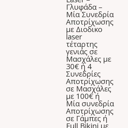
Γλυφάδα –
Μία Συνεδρία
Αποτρίχωσης
με Διοδικο
laser
τέταρτης
γενιάς σε
Μασχάλες με
30€ ή 4
Συνεδρίες
Αποτρίχωσης
σε Μασχάλες
με 100€ ή
Μία συνεδρία
Αποτρίχωσης
σε Γάμπες ή
Full Bikini με