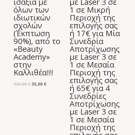
ισάξια με
με Laser 3 σε
όλων των
1 σε Μικρή
ιδιωτικών
Περιοχή της
σχολών
επιλογής σας
(Έκπτωση
ή 17€ για Μία
90%), από το
Συνεδρία
«Beauty
Αποτρίχωσης
Academy»
με Laser 3 σε
στην
1 σε Μεσαία
Καλλιθέα!!!
Περιοχή της
επιλογής σας
Original
Η
350,00
€
35,00
€
ή 65€ για 4
price
τρέχουσα
Συνεδρίες
was:
τιμή
Αποτρίχωσης
350,00 €.
είναι:
με Laser 3 σε
35,00 €.
1 σε Μεσαία
Περιοχή της