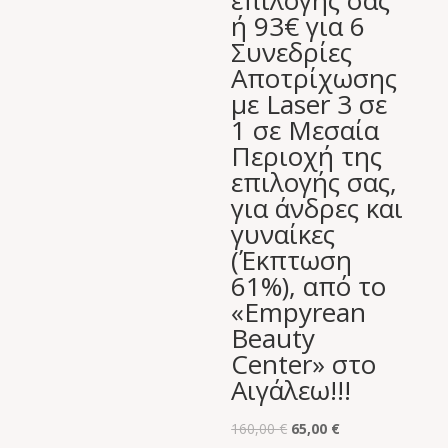
επιλογής σας
ή 93€ για 6
Συνεδρίες
Αποτρίχωσης
με Laser 3 σε
1 σε Μεσαία
Περιοχή της
επιλογής σας,
για άνδρες και
γυναίκες
(Έκπτωση
61%), από το
«Empyrean
Beauty
Center» στο
Αιγάλεω!!!
Original
Η
160,00
€
65,00
€