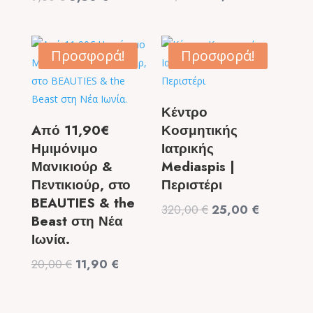
price
τρέχουσα
price
τρέχουσα
was:
τιμή
was:
τιμή
99,00 €.
είναι:
9,50 €.
είναι:
Προσφορά!
Προσφορά!
49,90 €.
6,50 €.
Κέντρο
Aπό 11,90€
Κοσμητικής
Ημιμόνιμο
Ιατρικής
Μανικιούρ &
Mediaspis |
Πεντικιούρ, στο
Περιστέρι
BEAUTIES & the
Original
Η
320,00
€
25,00
€
Beast στη Νέα
price
τρέχουσα
Ιωνία.
was:
τιμή
Original
Η
20,00
€
11,90
€
320,00 €.
είναι:
price
τρέχουσα
25,00 €.
was:
τιμή