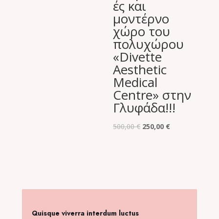
ές και
μοντέρνο
χώρο του
πολυχώρου
«Divette
Aesthetic
Medical
Centre» στην
Γλυφάδα!!!
Original
Η
500,00
€
250,00
€
price
τρέχουσα
was:
τιμή
500,00 €.
είναι:
250,00 €.
Quisque viverra interdum luctus