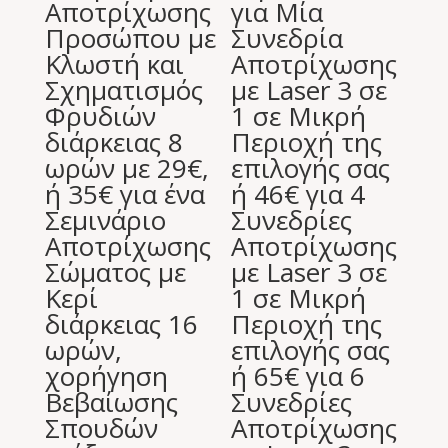
Αποτρίχωσης
για Μία
Προσώπου με
Συνεδρία
Κλωστή και
Αποτρίχωσης
Σχηματισμός
με Laser 3 σε
Φρυδιών
1 σε Μικρή
διάρκειας 8
Περιοχή της
ωρών με 29€,
επιλογής σας
ή 35€ για ένα
ή 46€ για 4
Σεμινάριο
Συνεδρίες
Αποτρίχωσης
Αποτρίχωσης
Σώματος με
με Laser 3 σε
Κερί
1 σε Μικρή
διάρκειας 16
Περιοχή της
ωρών,
επιλογής σας
χορήγηση
ή 65€ για 6
Βεβαίωσης
Συνεδρίες
Σπουδών
Αποτρίχωσης