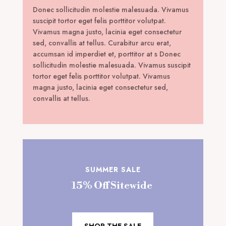
Donec sollicitudin molestie malesuada. Vivamus
suscipit tortor eget felis porttitor volutpat.
Vivamus magna justo, lacinia eget consectetur
sed, convallis at tellus. Curabitur arcu erat,
accumsan id imperdiet et, porttitor at s Donec
sollicitudin molestie malesuada. Vivamus suscipit
tortor eget felis porttitor volutpat. Vivamus
magna justo, lacinia eget consectetur sed,
convallis at tellus.
SUMMER SALE
15% Off Sitewide
SHOP THE SALE