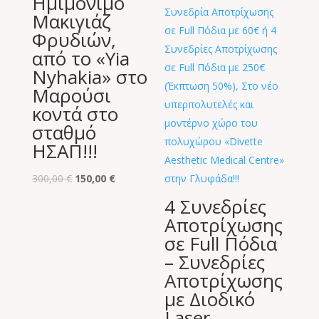
Ημιμόνιμο
Μακιγιάζ
Φρυδιών,
από το «Υia
Nyhakia» στο
Μαρούσι
κοντά στο
σταθμό
ΗΣΑΠ!!!
Original
Η
300,00
€
150,00
€
price
τρέχουσα
4 Συνεδρίες
was:
τιμή
Αποτρίχωσης
300,00 €.
είναι:
σε Full Πόδια
150,00 €.
– Συνεδρίες
Αποτρίχωσης
με Διοδικό
Laser –