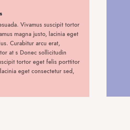
s
esuada. Vivamus suscipit tortor
ivamus magna justo, lacinia eget
lus. Curabitur arcu erat,
tor at s Donec sollicitudin
ipit tortor eget felis porttitor
lacinia eget consectetur sed,