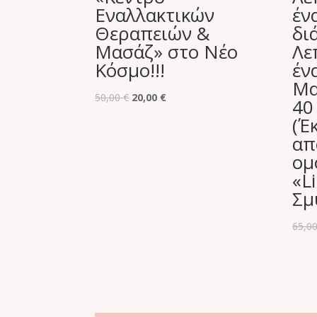
Εναλλακτικών
έν
Θεραπειών &
δι
Μασάζ» στο Νέο
Λε
Κόσμο!!!
έν
Μα
Original
Η
50,00
€
20,00
€
40
price
τρέχουσα
(Έ
was:
τιμή
απ
50,00 €.
είναι:
ομ
20,00 €.
«L
Σμ
65,0