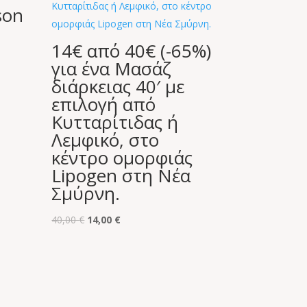
son
14€ από 40€ (-65%)
για ένα Μασάζ
διάρκειας 40′ με
επιλογή από
Κυτταρίτιδας ή
Λεμφικό, στο
κέντρο ομορφιάς
Lipogen στη Νέα
Σμύρνη.
Original
Η
40,00
€
14,00
€
price
τρέχουσα
was:
τιμή
40,00 €.
είναι:
14,00 €.