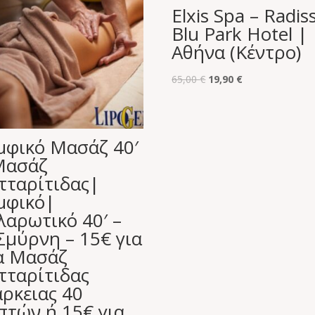
Elxis Spa – Radis
Blu Park Hotel |
Αθήνα (Κέντρο)
Original
Η
65,00
€
19,90
€
price
τρέχουσα
was:
τιμή
65,00 €.
είναι:
μφικό Μασάζ 40′
19,90 €.
Μασάζ
τταρίτιδας|
μφικό|
λαρωτικό 40′ –
Σμύρνη – 15€ για
α Μασάζ
τταρίτιδας
άρκειας 40
πτών ή 15€ για