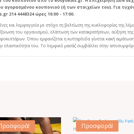
 του κουπονιού από το Bodydeals.gr. Η επιχείρηση ΔΕΝ δέχ
 αγορασμένου κουπονιού (ή των στοιχείων του). Για τυχόν
r 214 4448324 ώρες 10:00 - 17:00.
νες και λεμφαγγεία με στόχο τη βελτίωση της κυκλοφορίας της λέ
οξίνωση του οργανισμού, ελάττωση των κατακρατήσεων, αύξηση της
φοκυττάρων. Όπου εμφανίζεται η κυτταρίτιδα γίνεται κακή αιμάτω
την ελαστικότητα του. Το λεμφικό μασάζ συμβάλλει στην αποσυμφόρ
Προσφορά!
Προσφορά!