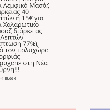
α Λεμφικό Μασάζ
άρκειας 40
πτών ή 15€ για
α Χαλαρωτικό
σάζ διάρκειας
 Λεπτών
κπτωση 77%),
ό τον πολυχώρο
ορφιάς
ipogen» στη Νέα
ύρνη!!!
Original
Η
0
€
15,00
€
price
τρέχουσα
was:
τιμή
65,00 €.
είναι:
15,00 €.