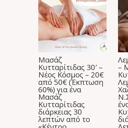
Μασάζ
Λε
Κυτταρίτιδας 30′ –
– 
Νέος Κόσμος – 20€
Κυ
από 50€ (Έκπτωση
Λε
60%) για ένα
Χα
Μασάζ
Ν.
Κυτταρίτιδας
έν
διάρκειας 30
Κυ
λεπτών από το
δι
«Κέντρο
Λε