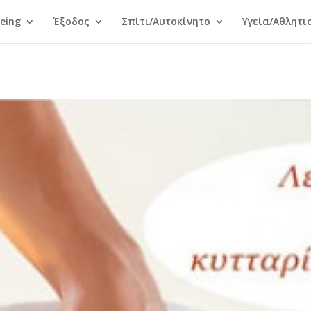
Being
Έξοδος
Σπίτι/Αυτοκίνητο
Υγεία/Αθλητι