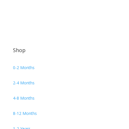
320,00 €.
είναι:
25,00 €.
Shop
0-2 Months
2-4 Months
4-8 Months
8-12 Months
1-2 Years