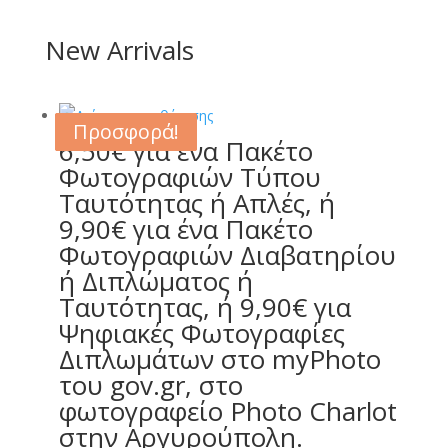
New Arrivals
Προσφορά!
Προσφορά!
Προσφορά!
Προσφορά!
6,50€ για ένα Πακέτο
Φωτογραφιών Τύπου
Ταυτότητας ή Απλές, ή
9,90€ για ένα Πακέτο
Φωτογραφιών Διαβατηρίου
ή Διπλώματος ή
Ταυτότητας, ή 9,90€ για
Ψηφιακές Φωτογραφίες
Διπλωμάτων στο myPhoto
του gov.gr, στο
φωτογραφείο Photo Charlot
στην Αργυρούπολη.