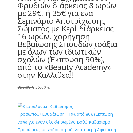
Φρυδιών διάρκειας 8 ωρών
με 29€, ή 35€ για ένα
Σεμινάριο Αποτρίχωσης
Σώματος με Κερί διάρκειας
16 ωρών, χορήγηση
Βεβαίωσης Σπουδών ισάξια
με όλων των ιδιωτικών
σχολών (Έκπτωση 90%),
από το «Beauty Academy»
στην Καλλιθέα!!!
Original
Η
350,00
€
35,00
€
price
τρέχουσα
was:
τιμή
350,00 €.
είναι:
35,00 €.