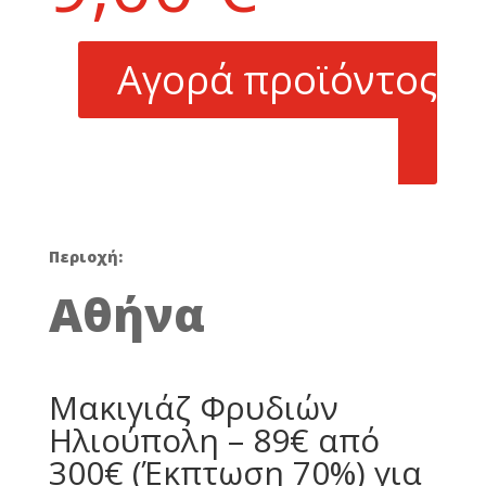
τρέχουσα
300,00 €.
τιμή
είναι:
Αγορά προϊόντος
89,00 €.
Περιοχή:
Αθήνα
Μακιγιάζ Φρυδιών
Ηλιούπολη – 89€ από
300€ (Έκπτωση 70%) για