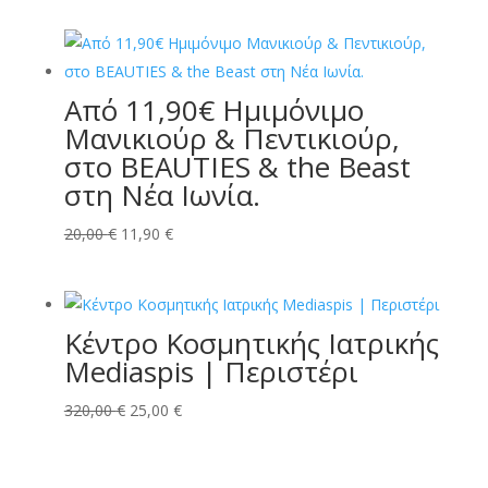
was:
τιμή
99,00 €.
είναι:
49,90 €.
Aπό 11,90€ Ημιμόνιμο
Μανικιούρ & Πεντικιούρ,
στο BEAUTIES & the Beast
στη Νέα Ιωνία.
Original
Η
20,00
€
11,90
€
price
τρέχουσα
was:
τιμή
20,00 €.
είναι:
Κέντρο Κοσμητικής Ιατρικής
11,90 €.
Mediaspis | Περιστέρι
Original
Η
320,00
€
25,00
€
price
τρέχουσα
was:
τιμή