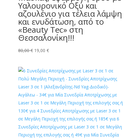
Υαλουρονικό Οξύ και
αζουλένιο για τέλεια λάμψη
και ενυδάτωση, από το
«Beauty Tec» στη
Θεσσαλονίκη!!!
Original
Η
80,00
€
19,00
€
price
τρέχουσα
was:
τιμή
80,00 €.
είναι:
19,00 €.