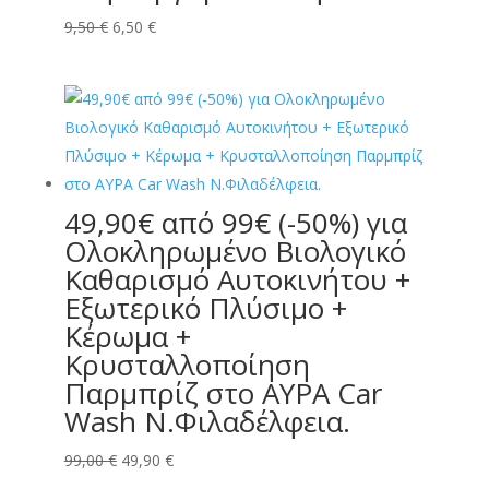
Original
Η
9,50
€
6,50
€
price
τρέχουσα
was:
τιμή
9,50 €.
είναι:
6,50 €.
49,90€ από 99€ (-50%) για
Ολοκληρωμένο Βιολογικό
Καθαρισμό Αυτοκινήτου +
Εξωτερικό Πλύσιμο +
Κέρωμα +
Κρυσταλλοποίηση
Παρμπρίζ στο ΑΥΡΑ Car
Wash Ν.Φιλαδέλφεια.
Original
Η
99,00
€
49,90
€
price
τρέχουσα