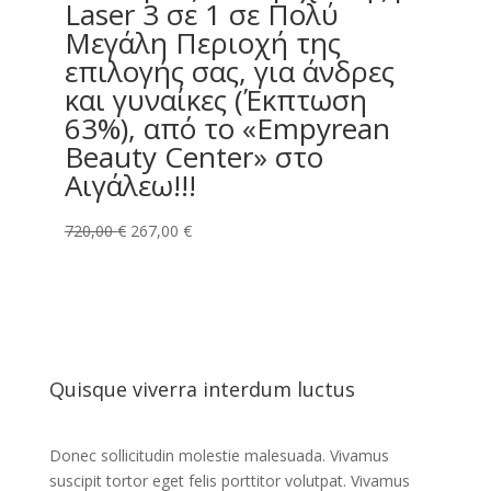
Laser 3 σε 1 σε Πολύ
Μεγάλη Περιοχή της
επιλογής σας, για άνδρες
και γυναίκες (Έκπτωση
63%), από το «Empyrean
Beauty Center» στο
Αιγάλεω!!!
Original
Η
720,00
€
267,00
€
price
τρέχουσα
was:
τιμή
720,00 €.
είναι:
267,00 €.
Quisque viverra interdum luctus
Donec sollicitudin molestie malesuada. Vivamus
suscipit tortor eget felis porttitor volutpat. Vivamus