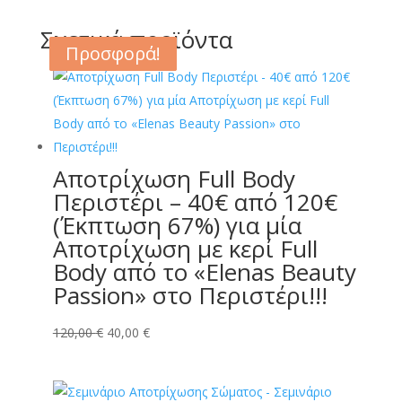
Σχετικά προϊόντα
Προσφορά!
Προσφορά!
Προσφορά!
Προσφορά!
Αποτρίχωση Full Body
Περιστέρι – 40€ από 120€
(Έκπτωση 67%) για μία
Αποτρίχωση με κερί Full
Body από το «Elenas Beauty
Passion» στο Περιστέρι!!!
Original
Η
120,00
€
40,00
€
price
τρέχουσα
was:
τιμή
120,00 €.
είναι: