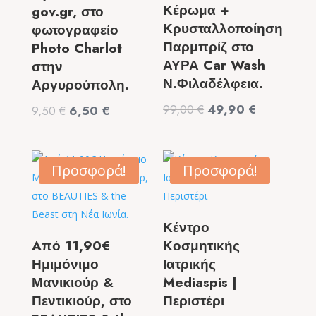
Κέρωμα +
gov.gr, στο
Κρυσταλλοποίηση
φωτογραφείο
Παρμπρίζ στο
Photo Charlot
ΑΥΡΑ Car Wash
στην
Ν.Φιλαδέλφεια.
Αργυρούπολη.
Original
Η
99,00
€
49,90
€
Original
Η
9,50
€
6,50
€
price
τρέχουσα
price
τρέχουσα
was:
τιμή
was:
τιμή
99,00 €.
είναι:
9,50 €.
είναι:
Προσφορά!
Προσφορά!
49,90 €.
6,50 €.
Κέντρο
Aπό 11,90€
Κοσμητικής
Ημιμόνιμο
Ιατρικής
Μανικιούρ &
Mediaspis |
Πεντικιούρ, στο
Περιστέρι