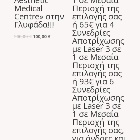
Aesthetic
1 σε Μεσαία
Medical
Περιοχή της
Centre» στην
επιλογής σας
Γλυφάδα!!!
ή 65€ για 4
Συνεδρίες
Original
Η
200,00
€
100,00
€
Αποτρίχωσης
price
τρέχουσα
με Laser 3 σε
was:
τιμή
1 σε Μεσαία
200,00 €.
είναι:
Περιοχή της
100,00 €.
επιλογής σας
ή 93€ για 6
Συνεδρίες
Αποτρίχωσης
με Laser 3 σε
1 σε Μεσαία
Περιοχή της
επιλογής σας,
για άνδρες και