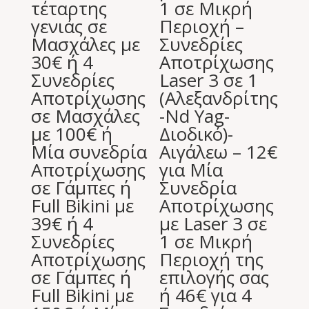
τέταρτης
1 σε Μικρή
γενιάς σε
Περιοχή –
Μασχάλες με
Συνεδρίες
30€ ή 4
Αποτρίχωσης
Συνεδρίες
Laser 3 σε 1
Αποτρίχωσης
(Αλεξανδρίτης
σε Μασχάλες
-Nd Yag-
με 100€ ή
Διοδικό)-
Μία συνεδρία
Αιγάλεω – 12€
Αποτρίχωσης
για Μία
σε Γάμπες ή
Συνεδρία
Full Bikini με
Αποτρίχωσης
39€ ή 4
με Laser 3 σε
Συνεδρίες
1 σε Μικρή
Αποτρίχωσης
Περιοχή της
σε Γάμπες ή
επιλογής σας
Full Bikini με
ή 46€ για 4