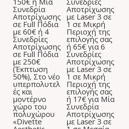
150€ ή Μία
Συνεδρίες
Συνεδρία
Αποτρίχωσης
Αποτρίχωσης
με Laser 3 σε
σε Full Πόδια
1 σε Μικρή
με 60€ ή 4
Περιοχή της
Συνεδρίες
επιλογής σας
Αποτρίχωσης
ή 65€ για 6
σε Full Πόδια
Συνεδρίες
με 250€
Αποτρίχωσης
(Έκπτωση
με Laser 3 σε
50%), Στο νέο
1 σε Μικρή
υπερπολυτελ
Περιοχή της
ές και
επιλογής σας
μοντέρνο
ή 17€ για Μία
χώρο του
Συνεδρία
πολυχώρου
Αποτρίχωσης
«Divette
με Laser 3 σε