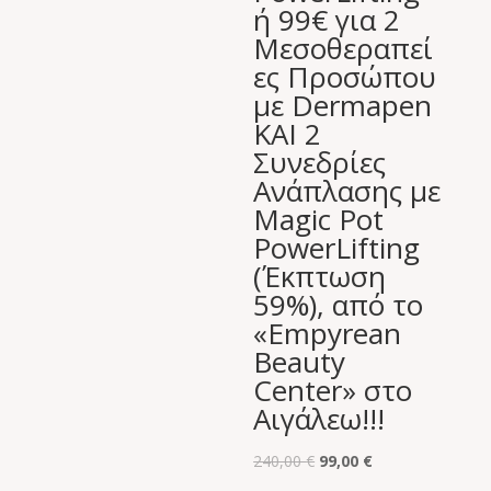
ή 99€ για 2
Μεσοθεραπεί
ες Προσώπου
με Dermapen
ΚΑΙ 2
Συνεδρίες
Ανάπλασης με
Magic Pot
PowerLifting
(Έκπτωση
59%), από το
«Empyrean
Beauty
Center» στο
Αιγάλεω!!!
Original
Η
240,00
€
99,00
€
price
τρέχουσα