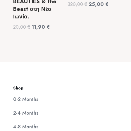
BEAUTIES & the
Original
Η
320,00
€
25,00
€
Beast στη Νέα
price
τρέχουσα
Ιωνία.
was:
τιμή
Original
Η
20,00
€
11,90
€
320,00 €.
είναι:
price
τρέχουσα
25,00 €.
was:
τιμή
20,00 €.
είναι:
11,90 €.
Shop
0-2 Months
2-4 Months
4-8 Months