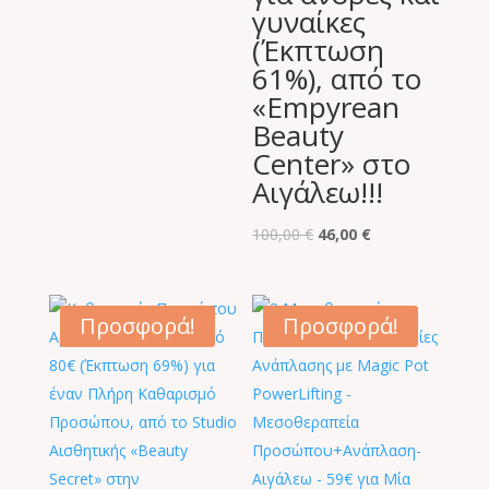
γυναίκες
(Έκπτωση
61%), από το
«Empyrean
Beauty
Center» στο
Αιγάλεω!!!
Original
Η
100,00
€
46,00
€
price
τρέχουσα
was:
τιμή
100,00 €.
είναι:
Προσφορά!
Προσφορά!
46,00 €.