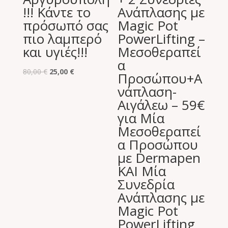
!!! Κάντε το
Ανάπλασης με
πρόσωπό σας
Magic Pot
πιο λαμπερό
PowerLifting –
και υγιές!!!
Μεσοθεραπεί
α
Original
Η
80,00
€
25,00
€
Προσώπου+Α
price
τρέχουσα
νάπλαση-
was:
τιμή
Αιγάλεω – 59€
80,00 €.
είναι:
για Μία
25,00 €.
Μεσοθεραπεί
α Προσώπου
με Dermapen
ΚΑΙ Μία
Συνεδρία
Ανάπλασης με
Magic Pot
PowerLifting