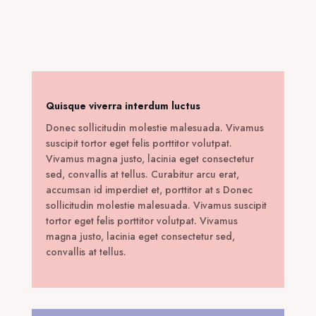
was:
τιμή
240,00 €.
είναι:
99,00 €.
Quisque viverra interdum luctus
Donec sollicitudin molestie malesuada. Vivamus
suscipit tortor eget felis porttitor volutpat.
Vivamus magna justo, lacinia eget consectetur
sed, convallis at tellus. Curabitur arcu erat,
accumsan id imperdiet et, porttitor at s Donec
sollicitudin molestie malesuada. Vivamus suscipit
tortor eget felis porttitor volutpat. Vivamus
magna justo, lacinia eget consectetur sed,
convallis at tellus.