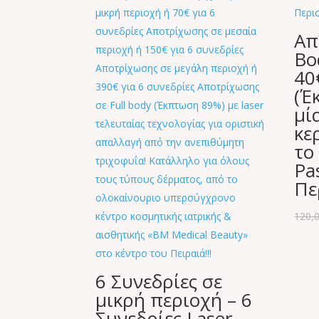
Απ
Bo
40
(Έ
μί
κε
το
Pa
Πε
120,
6 Συνεδρίες σε
μικρή περιοχή – 6
Συνεδρίες Laser