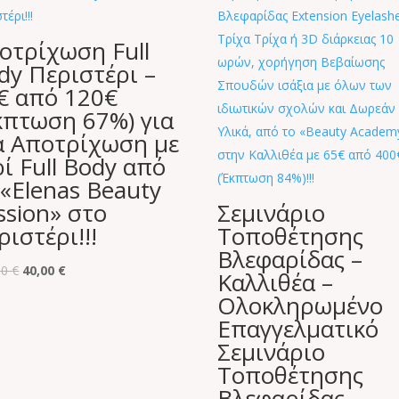
οτρίχωση Full
dy Περιστέρι –
€ από 120€
κπτωση 67%) για
α Αποτρίχωση με
ρί Full Body από
 «Elenas Beauty
ssion» στο
Σεμινάριο
ριστέρι!!!
Τοποθέτησης
Βλεφαρίδας –
Original
Η
00
€
40,00
€
Καλλιθέα –
price
τρέχουσα
Ολοκληρωμένο
was:
τιμή
Επαγγελματικό
120,00 €.
είναι:
Σεμινάριο
40,00 €.
Τοποθέτησης
Βλεφαρίδας