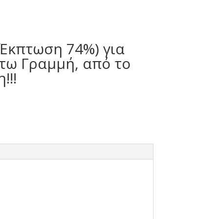
Έκπτωση 74%) για
τω Γραμμή, από το
!!!