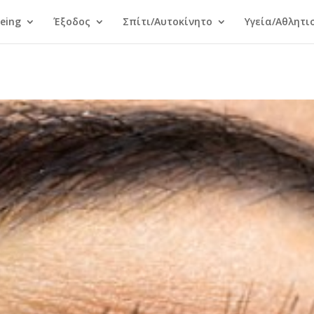
Being
Έξοδος
Σπίτι/Αυτοκίνητο
Υγεία/Αθλητι