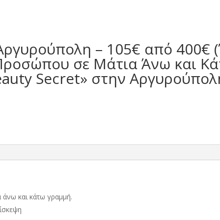
ργυρούπολη – 105€ από 400€ (
Προσώπου σε Μάτια Άνω και Κά
eauty Secret» στην Αργυρούπολη
 άνω και κάτω γραμμή.
πίσκεψη