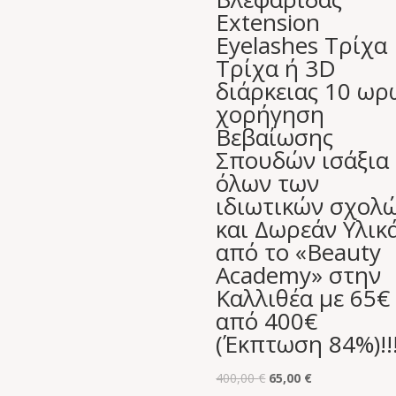
Extension
Eyelashes Τρίχα
Τρίχα ή 3D
διάρκειας 10 ωρ
χορήγηση
Βεβαίωσης
Σπουδών ισάξια
όλων των
ιδιωτικών σχολ
και Δωρεάν Υλικά
από το «Beauty
Academy» στην
Καλλιθέα με 65€
από 400€
(Έκπτωση 84%)!!
Original
Η
400,00
€
65,00
€