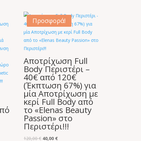
Προσφορά!
Αποτρίχωση Full
Body Περιστέρι –
40€ από 120€
(Έκπτωση 67%) για
μία Αποτρίχωση με
κερί Full Body από
από
το «Elenas Beauty
Passion» στο
Περιστέρι!!!
Original
Η
120,00
€
40,00
€