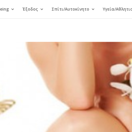
Being
Έξοδος
Σπίτι/Αυτοκίνητο
Υγεία/Αθλητι