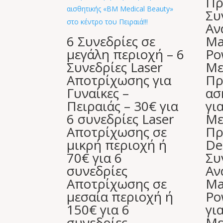
Πρ
Συ
Αν
6 Συνεδρίες σε
Ma
μεγάλη περιοχή – 6
Po
Συνεδρίες Laser
Με
Αποτρίχωσης για
Πρ
Γυναίκες –
ασ
Πειραιάς – 30€ για
γι
6 συνεδρίες Laser
Με
Aποτρίχωσης σε
Πρ
μικρή περιοχή ή
De
70€ για 6
Συ
συνεδρίες
Αν
Aποτρίχωσης σε
Ma
μεσαία περιοχή ή
Po
150€ για 6
γι
συνεδρίες
Με