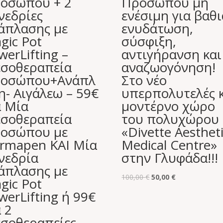
οσώπου + 2
Προσώπου μη
νεδρίες
ενέσιμη για βαθι
άπλασης με
ενυδάτωση,
gic Pot
σύσφιξη,
werLifting –
αντιγήρανση και
σοθεραπεία
αναζωογόνηση!
οσώπου+Ανάπλ
Στο νέο
η- Αιγάλεω – 59€
υπερπολυτελές 
α Μία
μοντέρνο χώρο
σοθεραπεία
του πολυχώρου
οσώπου με
«Divette Aesthet
rmapen ΚΑΙ Μία
Medical Centre»
νεδρία
στην Γλυφάδα!!!
άπλασης με
Original
Η
100,00
€
50,00
€
gic Pot
price
τρέχουσα
werLifting ή 99€
was:
τιμή
α 2
100,00 €.
είναι:
σοθεραπείες