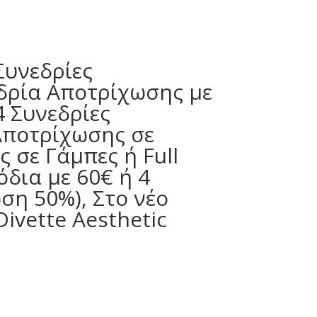
Συνεδρίες
εδρία Αποτρίχωσης με
4 Συνεδρίες
Αποτρίχωσης σε
ς σε Γάμπες ή Full
όδια με 60€ ή 4
ση 50%), Στο νέο
ivette Aesthetic