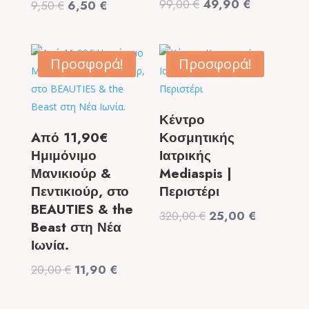
Original
Η
99,00
€
49,90
€
Original
Η
9,50
€
6,50
€
price
τρέχουσα
price
τρέχουσα
was:
τιμή
was:
τιμή
99,00 €.
είναι:
9,50 €.
είναι:
Προσφορά!
Προσφορά!
49,90 €.
6,50 €.
Κέντρο
Aπό 11,90€
Κοσμητικής
Ημιμόνιμο
Ιατρικής
Μανικιούρ &
Mediaspis |
Πεντικιούρ, στο
Περιστέρι
BEAUTIES & the
Original
Η
320,00
€
25,00
€
Beast στη Νέα
price
τρέχουσα
Ιωνία.
was:
τιμή
Original
Η
20,00
€
11,90
€
320,00 €.
είναι:
price
τρέχουσα
25,00 €.
was:
τιμή