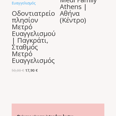
Athens |
Οδοντιατρείο
Αθήνα
πλησίον
(Κέντρο)
Μετρό
Ευαγγελισμού
| Παγκράτι,
Σταθμός
Μετρό
Ευαγγελισμός
Original
Η
50,00
€
17,90
€
price
τρέχουσα
was:
τιμή
50,00 €.
είναι:
17,90 €.