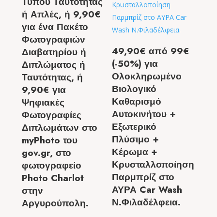
Τύπου Ταυτότητας
ή Απλές, ή 9,90€
για ένα Πακέτο
Φωτογραφιών
49,90€ από 99€
Διαβατηρίου ή
(-50%) για
Διπλώματος ή
Ολοκληρωμένο
Ταυτότητας, ή
Βιολογικό
9,90€ για
Καθαρισμό
Ψηφιακές
Αυτοκινήτου +
Φωτογραφίες
Εξωτερικό
Διπλωμάτων στο
Πλύσιμο +
myPhoto του
Κέρωμα +
gov.gr, στο
Κρυσταλλοποίηση
φωτογραφείο
Παρμπρίζ στο
Photo Charlot
ΑΥΡΑ Car Wash
στην
Ν.Φιλαδέλφεια.
Αργυρούπολη.