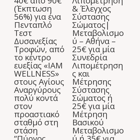
40€ από 90€
Λιπομέτρηση
(Έκπτωση
& Έλεγχος
56%) για ένα
Σύστασης
Πενταπλό
Σώματος|
Τεστ
Μεταβολισμο
Δυσανεξίας
ύ – Αθήνα –
Τροφών, από
25€ για μία
το κέντρο
Συνεδρία
ευεξίας «IAM
Λιπομέτρηση
WELLNESS»
ς και
στους Αγίους
Μέτρησης
Αναργύρους
Σύστασης
πολύ κοντά
Σώματος ή
στον
25€ για μία
προαστιακό
Μέτρηση
σταθμό στη
Βασικού
στάση
Μεταβολισμο
”Πύργος
ύ ή 35€ για