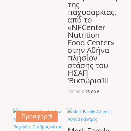
της
παχυσαρκίας,
από το
«NFCenter-
Nutrition
Food Center»
στην Αθήνα
πλησίον
στάσης του
ΗΣΑΠ
‘Βικτώρια’!!!
Original
Η
100,00
€
25,00
€
price
τρέχουσα
was:
τιμή
100,00 €.
είναι:
Προσφορά!
25,00 €.
Medi Family