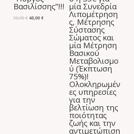
Βασιλίσσης”!!!
μία Συνεδρία
Λιπομέτρηση
Original
Η
90,00
€
40,00
€
ς, Μέτρησης
price
τρέχουσα
Σύστασης
was:
τιμή
Σώματος και
90,00 €.
είναι:
μία Μέτρηση
40,00 €.
Βασικού
Μεταβολισμο
ύ (Έκπτωση
75%)!
Ολοκληρωμέν
ες υπηρεσίες
για την
βελτίωση της
ποιότητας
ζωής και την
αντιμετώπιση