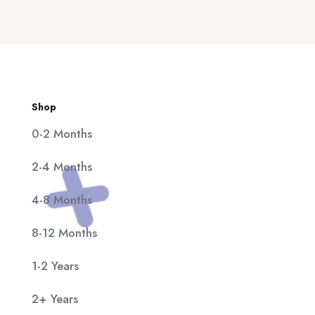
20,00 €.
είναι:
11,90 €.
Shop
0-2 Months
2-4 Months
4-8 Months
8-12 Months
1-2 Years
2+ Years