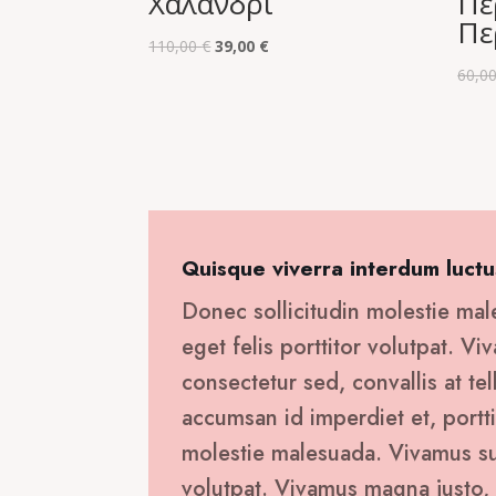
Χαλάνδρι
Πε
Πε
Original
Η
110,00
€
39,00
€
price
τρέχουσα
60,0
was:
τιμή
110,00 €.
είναι:
39,00 €.
Quisque viverra interdum luctu
Donec sollicitudin molestie mal
eget felis porttitor volutpat. V
consectetur sed, convallis at tel
accumsan id imperdiet et, portti
molestie malesuada. Vivamus susc
volutpat. Vivamus magna justo, 