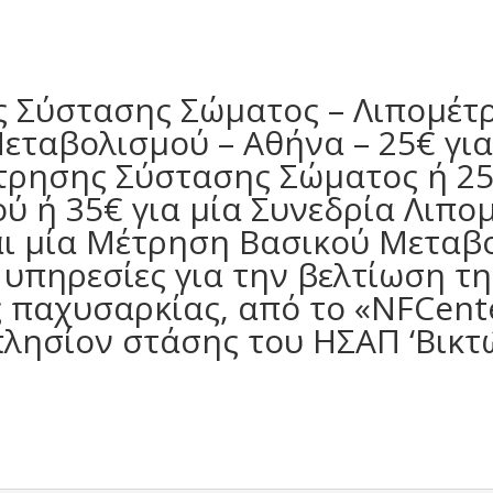
 Σύστασης Σώματος – Λιπομέτ
ταβολισμού – Αθήνα – 25€ για
τρησης Σύστασης Σώματος ή 25
ύ ή 35€ για μία Συνεδρία Λιπο
ι μία Μέτρηση Βασικού Μεταβ
υπηρεσίες για την βελτίωση τη
 παχυσαρκίας, από το «NFCente
λησίον στάσης του ΗΣΑΠ ‘Βικτώρ