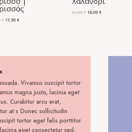
ρισσό |
Χαλάνδρι
ρισσός
Original
Η
50,00
€
16,00
€
Original
Η
price
τρέχουσα
0
€
17,90
€
price
τρέχουσα
was:
τιμή
was:
τιμή
50,00 €.
είναι:
60,00 €.
είναι:
16,00 €.
17,90 €.
s
esuada. Vivamus suscipit tortor
ivamus magna justo, lacinia eget
lus. Curabitur arcu erat,
tor at s Donec sollicitudin
ipit tortor eget felis porttitor
lacinia eget consectetur sed,