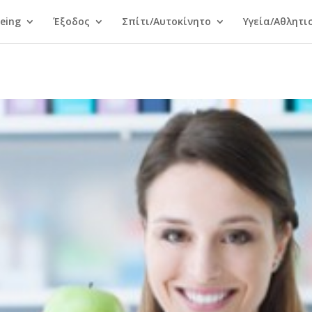
Being
Έξοδος
Σπίτι/Αυτοκίνητο
Υγεία/Αθλητι