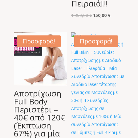
Πειραιά!!!
Original
Η
1.350,00
€
150,00
€
price
τρέχουσα
was:
τιμή
1.350,00 €.
είναι:
Προσφορά!
Προσφορά!
150,00 €.
Αποτρίχωση
Full Body
Περιστέρι –
40€ από 120€
(Έκπτωση
67%) για μία