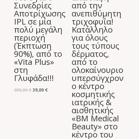
Συνεδρίες
από την
Αποτρίχωσης
ανεπιθύμητη
IPL σε μία
τριχοφυΐα!
πολύ μεγάλη
Κατάλληλο
περιοχή
για όλους
(Έκπτωση
τους τύπους
90%), από το
δέρματος,
«Vita Plus»
από το
στη
ολοκαίνουριο
Γλυφάδα!!!
υπερσύγχρον
ο κέντρο
Original
Η
380,00
€
39,00
€
κοσμητικής
price
τρέχουσα
ιατρικής &
was:
τιμή
αισθητικής
380,00 €.
είναι:
«BM Medical
39,00 €.
Beauty» στο
κέντρο του