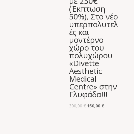
με 250€
(Έκπτωση
50%), Στο νέο
υπερπολυτελ
ές και
μοντέρνο
χώρο του
πολυχώρου
«Divette
Aesthetic
Medical
Centre» στην
Γλυφάδα!!!
Original
Η
300,00
€
150,00
€
price
τρέχουσα
was:
τιμή
300,00 €.
είναι: