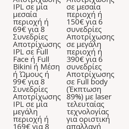
IPL σε μία
σε μεσαία
μεσαία
περιοχή ή
περιοχή ή
150€ για 6
69€ για 8
συνεδρίες
Συνεδρίες
Aποτρίχωσης
Αποτρίχωσης
σε μεγάλη
IPL σε Full
περιοχή ή
Face ή Full
390€ για 6
Bikini ή Μέση
συνεδρίες
ή Ώμους ή
Aποτρίχωσης
99€ για 8
σε Full body
Συνεδρίες
(Έκπτωση
Αποτρίχωσης
89%) με laser
IPL σε μία
τελευταίας
μεγάλη
τεχνολογίας
περιοχή ή
για οριστική
169€ για 8
απαλλαγή