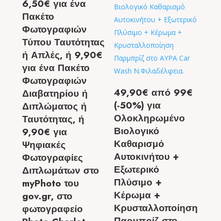
6,50€ για ένα
Πακέτο
Φωτογραφιών
Τύπου Ταυτότητας
ή Απλές, ή 9,90€
για ένα Πακέτο
Φωτογραφιών
49,90€ από 99€
Διαβατηρίου ή
(-50%) για
Διπλώματος ή
Ολοκληρωμένο
Ταυτότητας, ή
Βιολογικό
9,90€ για
Καθαρισμό
Ψηφιακές
Αυτοκινήτου +
Φωτογραφίες
Εξωτερικό
Διπλωμάτων στο
Πλύσιμο +
myPhoto του
Κέρωμα +
gov.gr, στο
Κρυσταλλοποίηση
φωτογραφείο
Παρμπρίζ στο