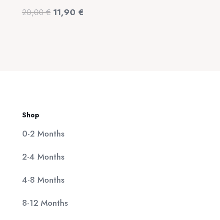
was:
τιμή
Original
Η
20,00
€
11,90
€
320,00 €.
είναι:
price
τρέχουσα
25,00 €.
was:
τιμή
20,00 €.
είναι:
11,90 €.
Shop
0-2 Months
2-4 Months
4-8 Months
8-12 Months