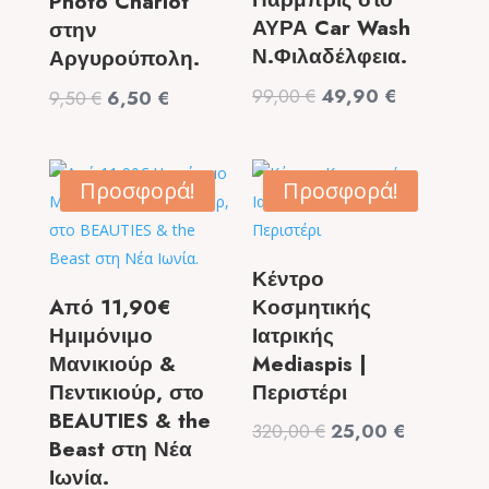
Photo Charlot
ΑΥΡΑ Car Wash
στην
Ν.Φιλαδέλφεια.
Αργυρούπολη.
Original
Η
99,00
€
49,90
€
Original
Η
9,50
€
6,50
€
price
τρέχουσα
price
τρέχουσα
was:
τιμή
was:
τιμή
99,00 €.
είναι:
9,50 €.
είναι:
Προσφορά!
Προσφορά!
49,90 €.
6,50 €.
Κέντρο
Aπό 11,90€
Κοσμητικής
Ημιμόνιμο
Ιατρικής
Μανικιούρ &
Mediaspis |
Πεντικιούρ, στο
Περιστέρι
BEAUTIES & the
Original
Η
320,00
€
25,00
€
Beast στη Νέα
price
τρέχουσα
Ιωνία.