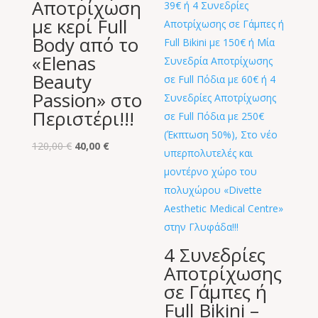
Αποτρίχωση
με κερί Full
Body από το
«Elenas
Beauty
Passion» στο
Περιστέρι!!!
Original
Η
120,00
€
40,00
€
price
τρέχουσα
was:
τιμή
120,00 €.
είναι:
40,00 €.
4 Συνεδρίες
Αποτρίχωσης
σε Γάμπες ή
Full Bikini –