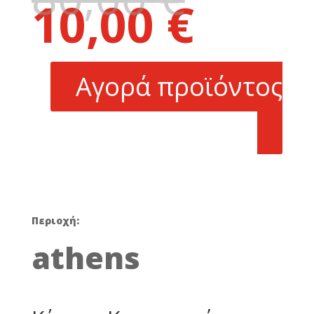
10,00
€
price
Η
was:
τρέχουσα
80,00 €.
τιμή
είναι:
Αγορά προϊόντος
10,00 €.
Περιοχή:
athens