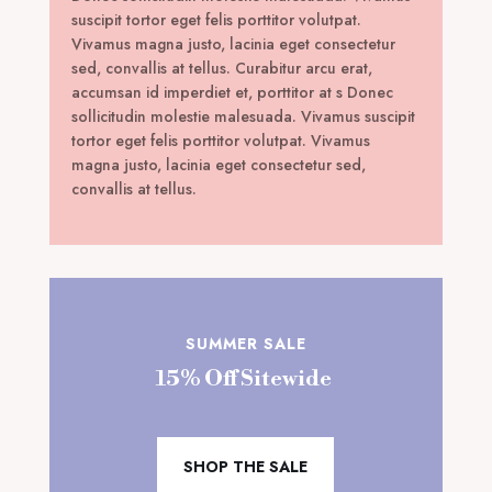
suscipit tortor eget felis porttitor volutpat.
Vivamus magna justo, lacinia eget consectetur
sed, convallis at tellus. Curabitur arcu erat,
accumsan id imperdiet et, porttitor at s Donec
sollicitudin molestie malesuada. Vivamus suscipit
tortor eget felis porttitor volutpat. Vivamus
magna justo, lacinia eget consectetur sed,
convallis at tellus.
SUMMER SALE
15% Off Sitewide
SHOP THE SALE