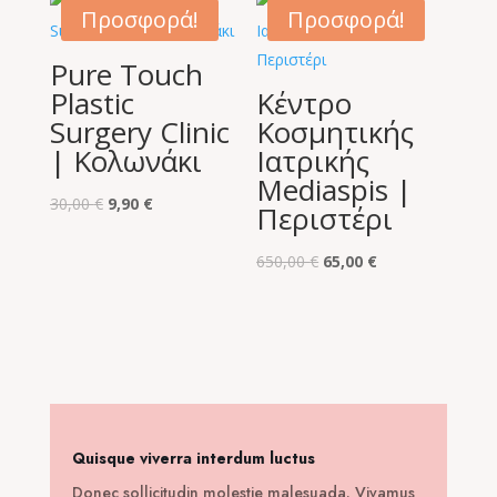
85,00 €.
είναι:
Προσφορά!
Προσφορά!
15,00 €.
Pure Touch
Plastic
Κέντρο
Surgery Clinic
Κοσμητικής
| Κολωνάκι
Ιατρικής
Mediaspis |
Original
Η
30,00
€
9,90
€
Περιστέρι
price
τρέχουσα
was:
τιμή
Original
Η
650,00
€
65,00
€
30,00 €.
είναι:
price
τρέχουσα
9,90 €.
was:
τιμή
650,00 €.
είναι:
65,00 €.
Quisque viverra interdum luctus
Donec sollicitudin molestie malesuada. Vivamus