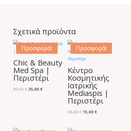
Σχετικά προϊόντα
Προσφορά!
Προσφορά!
Chic & Beauty
Med Spa |
Κέντρο
Περιστέρι
Κοσμητικής
Ιατρικής
Original
Η
80,00
€
35,00
€
Mediaspis |
price
τρέχουσα
Περιστέρι
was:
τιμή
80,00 €.
είναι:
Original
Η
85,00
€
15,00
€
35,00 €.
price
τρέχουσα
was:
τιμή