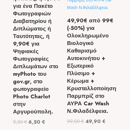
για ένα Πακέτο
Φωτογραφιών
49,90€ από 99€
Διαβατηρίου ή
(-50%) για
Διπλώματος ή
Ολοκληρωμένο
Ταυτότητας, ή
Βιολογικό
9,90€ για
Καθαρισμό
Ψηφιακές
Αυτοκινήτου +
Φωτογραφίες
Εξωτερικό
Διπλωμάτων στο
Πλύσιμο +
myPhoto του
Κέρωμα +
gov.gr, στο
Κρυσταλλοποίηση
φωτογραφείο
Παρμπρίζ στο
Photo Charlot
ΑΥΡΑ Car Wash
στην
Ν.Φιλαδέλφεια.
Αργυρούπολη.
Original
Η
99,00
€
49,90
€
Original
Η
9,50
€
6,50
€
price
τρέχουσα
price
τρέχουσα