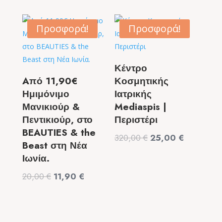
was:
τιμή
was:
τιμή
99,00 €.
είναι:
9,50 €.
είναι:
Προσφορά!
Προσφορά!
49,90 €.
6,50 €.
Κέντρο
Aπό 11,90€
Κοσμητικής
Ημιμόνιμο
Ιατρικής
Μανικιούρ &
Mediaspis |
Πεντικιούρ, στο
Περιστέρι
BEAUTIES & the
Original
Η
320,00
€
25,00
€
Beast στη Νέα
price
τρέχουσα
Ιωνία.
was:
τιμή
Original
Η
20,00
€
11,90
€
320,00 €.
είναι:
price
τρέχουσα
25,00 €.
was:
τιμή
20,00 €.
είναι: