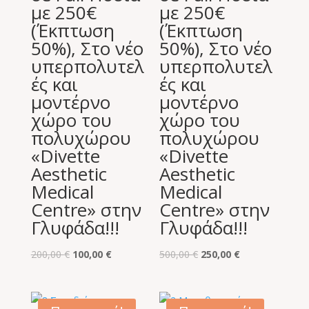
με 250€
με 250€
(Έκπτωση
(Έκπτωση
50%), Στο νέο
50%), Στο νέο
υπερπολυτελ
υπερπολυτελ
ές και
ές και
μοντέρνο
μοντέρνο
χώρο του
χώρο του
πολυχώρου
πολυχώρου
«Divette
«Divette
Aesthetic
Aesthetic
Medical
Medical
Centre» στην
Centre» στην
Γλυφάδα!!!
Γλυφάδα!!!
Original
Η
Original
Η
200,00
€
100,00
€
500,00
€
250,00
€
price
τρέχουσα
price
τρέχουσα
was:
τιμή
was:
τιμή
200,00 €.
είναι:
500,00 €.
είναι: