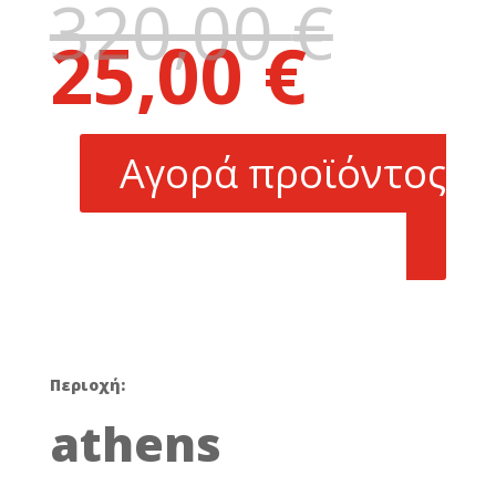
320,00
€
Original
25,00
€
price
Η
was:
τρέχουσα
320,00 €.
τιμή
είναι:
Αγορά προϊόντος
25,00 €.
Περιοχή:
athens