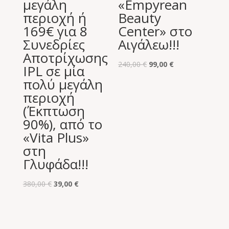
μεγάλη
«Empyrean
περιοχή ή
Beauty
169€ για 8
Center» στο
Συνεδρίες
Αιγάλεω!!!
Αποτρίχωσης
Original
Η
240,00
€
99,00
€
IPL σε μία
price
τρέχουσα
πολύ μεγάλη
was:
τιμή
περιοχή
240,00 €.
είναι:
(Έκπτωση
99,00 €.
90%), από το
«Vita Plus»
στη
Γλυφάδα!!!
Original
Η
380,00
€
39,00
€
price
τρέχουσα
was:
τιμή
380,00 €.
είναι: