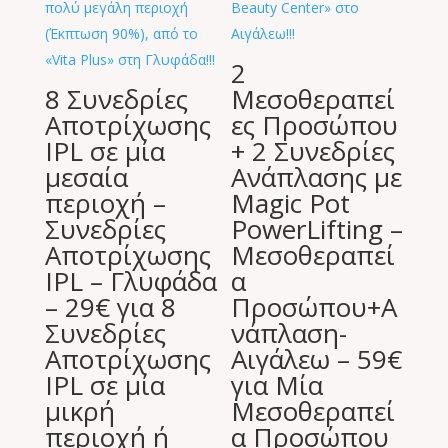
2
8 Συνεδρίες
Μεσοθεραπεί
Αποτρίχωσης
ες Προσώπου
IPL σε μία
+ 2 Συνεδρίες
μεσαία
Ανάπλασης με
περιοχή –
Magic Pot
Συνεδρίες
PowerLifting –
Αποτρίχωσης
Μεσοθεραπεί
IPL – Γλυφάδα
α
– 29€ για 8
Προσώπου+Α
Συνεδρίες
νάπλαση-
Αποτρίχωσης
Αιγάλεω – 59€
IPL σε μία
για Μία
μικρή
Μεσοθεραπεί
περιοχή ή
α Προσώπου