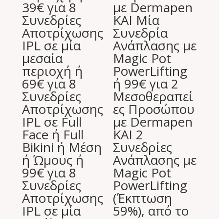
39€ για 8
με Dermapen
Συνεδρίες
ΚΑΙ Μία
Αποτρίχωσης
Συνεδρία
IPL σε μία
Ανάπλασης με
μεσαία
Magic Pot
περιοχή ή
PowerLifting
69€ για 8
ή 99€ για 2
Συνεδρίες
Μεσοθεραπεί
Αποτρίχωσης
ες Προσώπου
IPL σε Full
με Dermapen
Face ή Full
ΚΑΙ 2
Bikini ή Μέση
Συνεδρίες
ή Ώμους ή
Ανάπλασης με
99€ για 8
Magic Pot
Συνεδρίες
PowerLifting
Αποτρίχωσης
(Έκπτωση
IPL σε μία
59%), από το