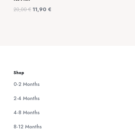
was:
τιμή
Original
Η
20,00
€
11,90
€
320,00 €.
είναι:
price
τρέχουσα
25,00 €.
was:
τιμή
20,00 €.
είναι:
11,90 €.
Shop
0-2 Months
2-4 Months
4-8 Months
8-12 Months