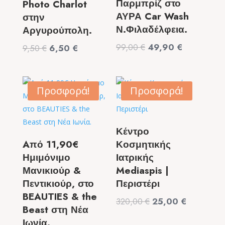
Παρμπρίζ στο
Photo Charlot
ΑΥΡΑ Car Wash
στην
Ν.Φιλαδέλφεια.
Αργυρούπολη.
Original
Η
99,00
€
49,90
€
Original
Η
9,50
€
6,50
€
price
τρέχουσα
price
τρέχουσα
was:
τιμή
was:
τιμή
99,00 €.
είναι:
9,50 €.
είναι:
Προσφορά!
Προσφορά!
49,90 €.
6,50 €.
Κέντρο
Aπό 11,90€
Κοσμητικής
Ημιμόνιμο
Ιατρικής
Μανικιούρ &
Mediaspis |
Πεντικιούρ, στο
Περιστέρι
BEAUTIES & the
Original
Η
320,00
€
25,00
€
Beast στη Νέα
price
τρέχουσα
Ιωνία.