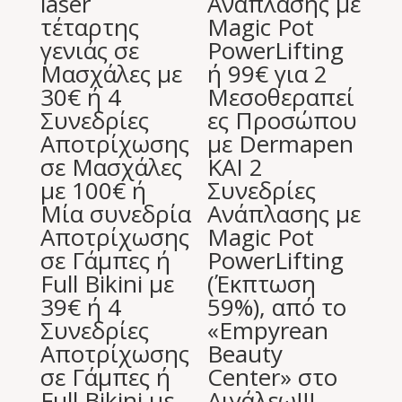
laser
Ανάπλασης με
τέταρτης
Magic Pot
γενιάς σε
PowerLifting
Μασχάλες με
ή 99€ για 2
30€ ή 4
Μεσοθεραπεί
Συνεδρίες
ες Προσώπου
Αποτρίχωσης
με Dermapen
σε Μασχάλες
ΚΑΙ 2
με 100€ ή
Συνεδρίες
Μία συνεδρία
Ανάπλασης με
Αποτρίχωσης
Magic Pot
σε Γάμπες ή
PowerLifting
Full Bikini με
(Έκπτωση
39€ ή 4
59%), από το
Συνεδρίες
«Empyrean
Αποτρίχωσης
Beauty
σε Γάμπες ή
Center» στο
Full Bikini με
Αιγάλεω!!!