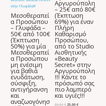
Αργυρούπολη
– 25€ από 80€
Μεσοθεραπεί
(Έκπτωση
α Προσώπου
69%) για έναν
– Γλυφάδα –
Πλήρη
50€ από 100€
Καθαρισμό
(Έκπτωση
Προσώπου,
50%) για μία
από το Studio
Μεσοθεραπεί
Αισθητικής
α Προσώπου
«Beauty
μη ενέσιμη
Secret» στην
για βαθιά
Αργυρούπολη
ενυδάτωση,
!!! Κάντε το
σύσφιξη,
πρόσωπό σας
αντιγήρανση
πιο λαμπερό
και
και υγιές!!!
αναζωογόνησ
Original
Η
80,00
€
25,00
€