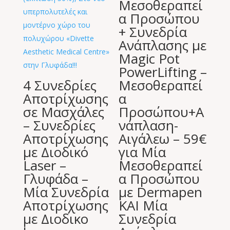
Μεσοθεραπεί
α Προσώπου
+ Συνεδρία
Ανάπλασης με
Magic Pot
PowerLifting –
4 Συνεδρίες
Μεσοθεραπεί
Αποτρίχωσης
α
σε Μασχάλες
Προσώπου+Α
– Συνεδρίες
νάπλαση-
Αποτρίχωσης
Αιγάλεω – 59€
με Διοδικό
για Μία
Laser –
Μεσοθεραπεί
Γλυφάδα –
α Προσώπου
Μία Συνεδρία
με Dermapen
Αποτρίχωσης
ΚΑΙ Μία
με Διοδικο
Συνεδρία