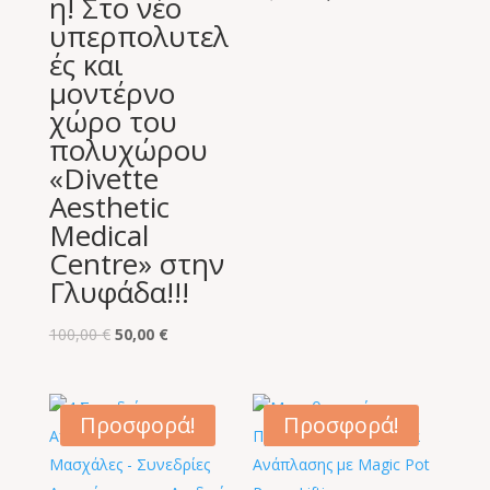
η! Στο νέο
price
τρέχουσα
υπερπολυτελ
was:
τιμή
ές και
80,00 €.
είναι:
μοντέρνο
25,00 €.
χώρο του
πολυχώρου
«Divette
Aesthetic
Medical
Centre» στην
Γλυφάδα!!!
Original
Η
100,00
€
50,00
€
price
τρέχουσα
was:
τιμή
100,00 €.
είναι:
Προσφορά!
Προσφορά!
50,00 €.