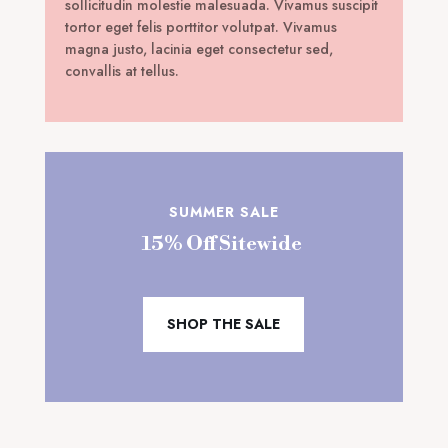
sollicitudin molestie malesuada. Vivamus suscipit
tortor eget felis porttitor volutpat. Vivamus
magna justo, lacinia eget consectetur sed,
convallis at tellus.
SUMMER SALE
15% Off Sitewide
SHOP THE SALE