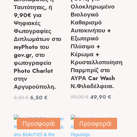
Ολοκληρωμένο
Ταυτότητας, ή
Βιολογικό
9,90€ για
Καθαρισμό
Ψηφιακές
Αυτοκινήτου +
Φωτογραφίες
Εξωτερικό
Διπλωμάτων στο
Πλύσιμο +
myPhoto του
Κέρωμα +
gov.gr, στο
Κρυσταλλοποίηση
φωτογραφείο
Παρμπρίζ στο
Photo Charlot
ΑΥΡΑ Car Wash
στην
Ν.Φιλαδέλφεια.
Αργυρούπολη.
Original
Η
99,00
€
49,90
€
Original
Η
9,50
€
6,50
€
price
τρέχουσα
price
τρέχουσα
was:
τιμή
was:
τιμή
99,00 €.
είναι:
9,50 €.
είναι:
Προσφορά!
Προσφορά!
49,90 €.
6,50 €.