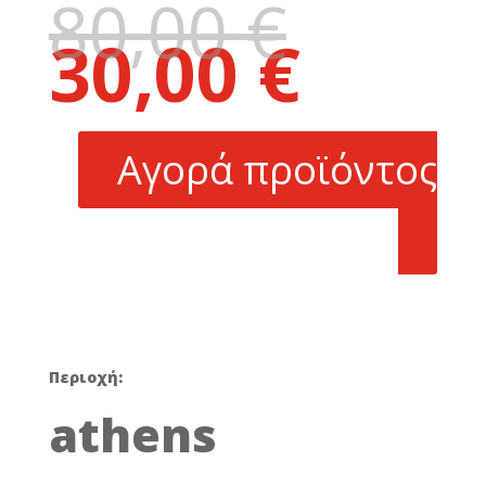
80,00
€
Original
30,00
€
price
Η
was:
τρέχουσα
80,00 €.
τιμή
είναι:
Αγορά προϊόντος
30,00 €.
Περιοχή:
athens