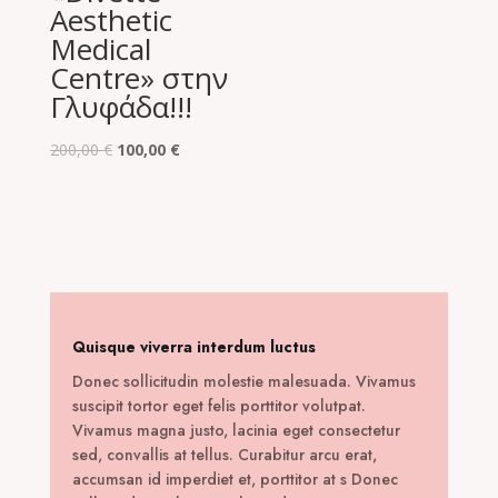
Aesthetic
Medical
Centre» στην
Γλυφάδα!!!
Original
Η
200,00
€
100,00
€
price
τρέχουσα
was:
τιμή
200,00 €.
είναι:
100,00 €.
Quisque viverra interdum luctus
Donec sollicitudin molestie malesuada. Vivamus
suscipit tortor eget felis porttitor volutpat.
Vivamus magna justo, lacinia eget consectetur
sed, convallis at tellus. Curabitur arcu erat,
accumsan id imperdiet et, porttitor at s Donec