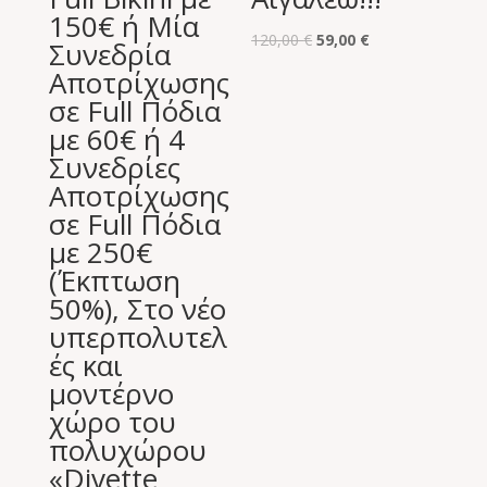
150€ ή Μία
Original
Η
120,00
€
59,00
€
Συνεδρία
price
τρέχουσα
Αποτρίχωσης
was:
τιμή
σε Full Πόδια
120,00 €.
είναι:
με 60€ ή 4
59,00 €.
Συνεδρίες
Αποτρίχωσης
σε Full Πόδια
με 250€
(Έκπτωση
50%), Στο νέο
υπερπολυτελ
ές και
μοντέρνο
χώρο του
πολυχώρου
«Divette