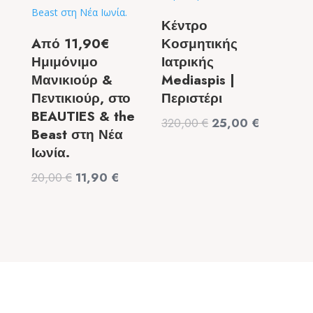
Κέντρο
Aπό 11,90€
Κοσμητικής
Ημιμόνιμο
Ιατρικής
Μανικιούρ &
Mediaspis |
Πεντικιούρ, στο
Περιστέρι
BEAUTIES & the
Original
Η
320,00
€
25,00
€
Beast στη Νέα
price
τρέχουσα
Ιωνία.
was:
τιμή
Original
Η
20,00
€
11,90
€
320,00 €.
είναι:
price
τρέχουσα
25,00 €.
was:
τιμή
20,00 €.
είναι:
11,90 €.