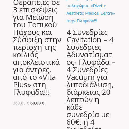
Θεραπείες σε
3 επισκέψεις
για Μείωση
του Τοπικού
Πάχους και
4 Συνεδρίες
Σύσφιξη στην
Cavitation – 4
περιοχή της
Συνεδρίες
κοιλιάς
Αδυνατίσματ
αποκλειστικά
ος- Γλυφάδα –
για άντρες,
4 Συνεδρίες
από το «Vita
Vacuum για
Plus» στη
λιποδιάλυση,
Γλυφάδα!!!
διάρκειας 20
λεπτών η
Original
Η
360,00
€
60,00
€
κάθε
price
τρέχουσα
συνεδρία με
was:
τιμή
60€, ή 4
360,00 €.
είναι: