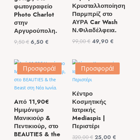
Κρυσταλλοποίηση
φωτογραφείο
Παρμπρίζ στο
Photo Charlot
ΑΥΡΑ Car Wash
στην
Ν.Φιλαδέλφεια.
Αργυρούπολη.
Original
Η
99,00
€
49,90
€
Original
Η
9,50
€
6,50
€
price
τρέχουσα
price
τρέχουσα
was:
τιμή
was:
τιμή
99,00 €.
είναι:
9,50 €.
είναι:
Προσφορά!
Προσφορά!
49,90 €.
6,50 €.
Κέντρο
Aπό 11,90€
Κοσμητικής
Ημιμόνιμο
Ιατρικής
Μανικιούρ &
Mediaspis |
Πεντικιούρ, στο
Περιστέρι
BEAUTIES & the
Original
Η
320,00
€
25,00
€