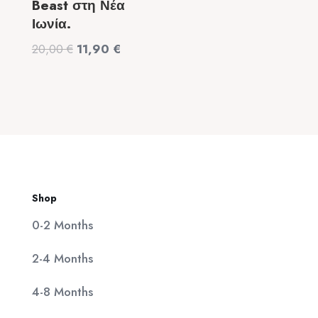
Beast στη Νέα
price
τρέχουσα
Ιωνία.
was:
τιμή
Original
Η
20,00
€
11,90
€
320,00 €.
είναι:
price
τρέχουσα
25,00 €.
was:
τιμή
20,00 €.
είναι:
11,90 €.
Shop
0-2 Months
2-4 Months
4-8 Months