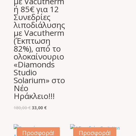
με Vacutherm
180,00 €.
ή 85€ για 12
Συνεδρίες
λιποδιάλυσης
με Vacutherm
(Έκπτωση
82%), από το
ολοκαίνουριο
«Diamonds
Studio
Solarium» στο
Νέο
Ηράκλειο!!!
Original
Η
180,00
€
33,00
€
price
τρέχουσα
was:
τιμή
180,00 €.
είναι:
Προσφορά!
Προσφορά!