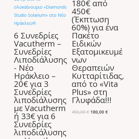
180€ από
450€
(Έκπτωση
60%) για ένα
6 Συνεδρίες
Πακέτο
Vacutherm –
Ειδικών
Συνεδρίες
Εξατομικευμέ
Λιποδιάλυσης
νων
- Νέο
Θεραπειών
Ηράκλειο –
Κυτταρίτιδας,
20€ για 3
από το «Vita
Συνεδρίες
Plus» στη
λιποδιάλυσης
Γλυφάδα!!!
με Vacutherm
Original
Η
450,00
€
180,00
€
ή 33€ για 6
price
τρέχουσα
Συνεδρίες
was:
τιμή
λιποδιάλυσης
450,00 €.
είναι: