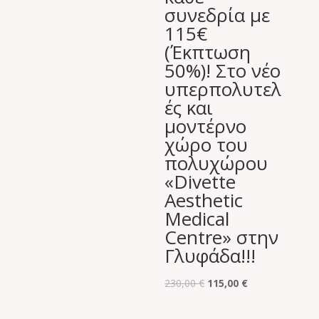
συνεδρία με
115€
(Έκπτωση
50%)! Στο νέο
υπερπολυτελ
ές και
μοντέρνο
χώρο του
πολυχώρου
«Divette
Aesthetic
Medical
Centre» στην
Γλυφάδα!!!
Original
Η
230,00
€
115,00
€
price
τρέχουσα