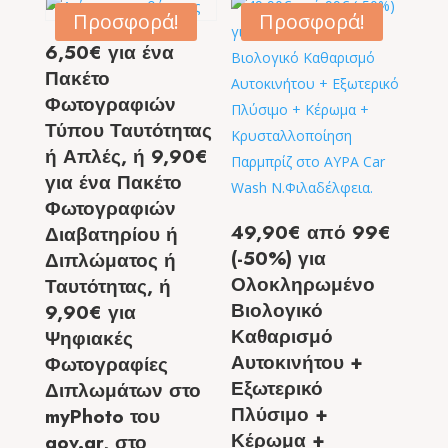
Προσφορά!
Προσφορά!
6,50€ για ένα
Πακέτο
Φωτογραφιών
Τύπου Ταυτότητας
ή Απλές, ή 9,90€
για ένα Πακέτο
Φωτογραφιών
49,90€ από 99€
Διαβατηρίου ή
(-50%) για
Διπλώματος ή
Ολοκληρωμένο
Ταυτότητας, ή
Βιολογικό
9,90€ για
Καθαρισμό
Ψηφιακές
Αυτοκινήτου +
Φωτογραφίες
Εξωτερικό
Διπλωμάτων στο
Πλύσιμο +
myPhoto του
Κέρωμα +
gov.gr, στο