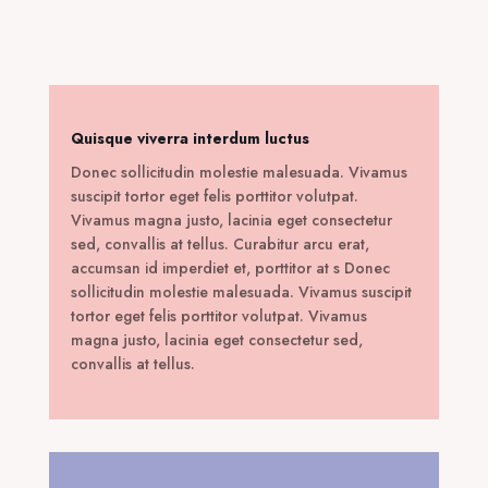
was:
τιμή
230,00 €.
είναι:
115,00 €.
Quisque viverra interdum luctus
Donec sollicitudin molestie malesuada. Vivamus
suscipit tortor eget felis porttitor volutpat.
Vivamus magna justo, lacinia eget consectetur
sed, convallis at tellus. Curabitur arcu erat,
accumsan id imperdiet et, porttitor at s Donec
sollicitudin molestie malesuada. Vivamus suscipit
tortor eget felis porttitor volutpat. Vivamus
magna justo, lacinia eget consectetur sed,
convallis at tellus.