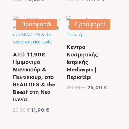
price
τρέχουσα
price
τρέχουσα
was:
τιμή
was:
τιμή
99,00 €.
είναι:
9,50 €.
είναι:
Προσφορά!
Προσφορά!
49,90 €.
6,50 €.
Κέντρο
Aπό 11,90€
Κοσμητικής
Ημιμόνιμο
Ιατρικής
Μανικιούρ &
Mediaspis |
Πεντικιούρ, στο
Περιστέρι
BEAUTIES & the
Original
Η
320,00
€
25,00
€
Beast στη Νέα
price
τρέχουσα
Ιωνία.
was:
τιμή
Original
Η
20,00
€
11,90
€
320,00 €.
είναι:
price
τρέχουσα
25,00 €.
was:
τιμή