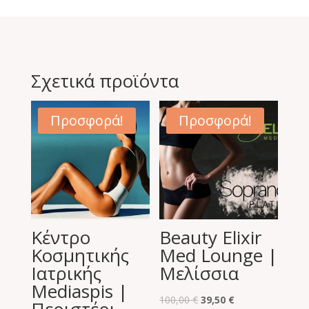
Σχετικά προϊόντα
Προσφορά!
Προσφορά!
Κέντρο
Beauty Elixir
Κοσμητικής
Med Lounge |
Ιατρικής
Μελίσσια
Mediaspis |
Original
Η
100,00
€
39,50
€
Περιστέρι