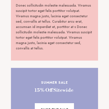
Donec sollicitudin molestie malesuada. Vivamus
suscipit tortor eget felis porttitor volutpat.
Vivamus magna justo, lacinia eget consectetur
sed, convallis at tellus. Curabitur arcu erat,
accumsan id imperdiet et, porttitor at s Donec
sollicitudin molestie malesuada. Vivamus suscipit
tortor eget felis porttitor volutpat. Vivamus
magna justo, lacinia eget consectetur sed,
convallis at tellus.
SUMMER SALE
15% Off Sitewide