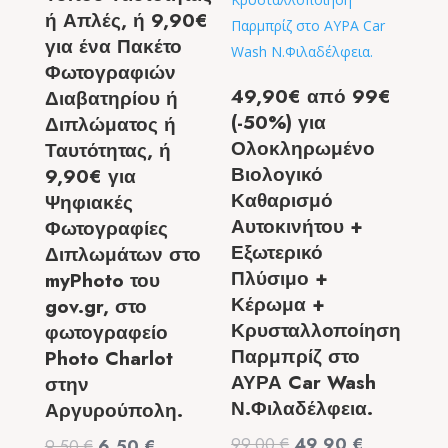
ή Απλές, ή 9,90€
για ένα Πακέτο
Φωτογραφιών
49,90€ από 99€
Διαβατηρίου ή
(-50%) για
Διπλώματος ή
Ολοκληρωμένο
Ταυτότητας, ή
Βιολογικό
9,90€ για
Καθαρισμό
Ψηφιακές
Αυτοκινήτου +
Φωτογραφίες
Εξωτερικό
Διπλωμάτων στο
Πλύσιμο +
myPhoto του
Κέρωμα +
gov.gr, στο
Κρυσταλλοποίηση
φωτογραφείο
Παρμπρίζ στο
Photo Charlot
ΑΥΡΑ Car Wash
στην
Ν.Φιλαδέλφεια.
Αργυρούπολη.
Original
Η
99,00
€
49,90
€
Original
Η
9,50
€
6,50
€