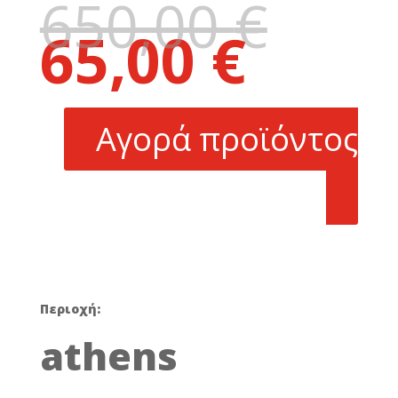
650,00
€
Original
65,00
€
price
Η
was:
τρέχουσα
650,00 €.
τιμή
είναι:
Αγορά προϊόντος
65,00 €.
Περιοχή:
athens