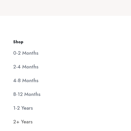
20,00 €.
είναι:
11,90 €.
Shop
0-2 Months
2-4 Months
4-8 Months
8-12 Months
1-2 Years
2+ Years