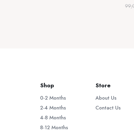
99,
was:
τιμή
9,50 €.
είναι:
6,50 €.
Shop
Store
0-2 Months
About Us
2-4 Months
Contact Us
4-8 Months
8-12 Months