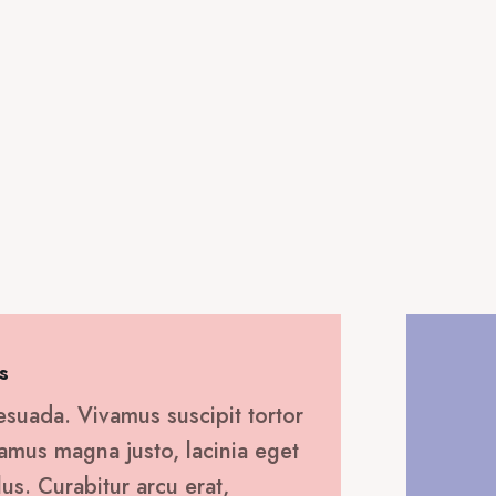
141,00 €.
είναι:
70,00 €.
s
esuada. Vivamus suscipit tortor
ivamus magna justo, lacinia eget
lus. Curabitur arcu erat,