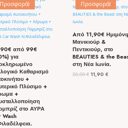
Προσφορά!
Προσφορά!
Aπό 11,90€ Ημιμόνι
Μανικιούρ &
,90€ από 99€
Πεντικιούρ, στο
0%) για
BEAUTIES & the Bea
οκληρωμένο
στη Νέα Ιωνία.
ολογικό Καθαρισμό
Original
Η
20,00
€
11,90
€
τοκινήτου +
price
τρέχουσ
ωτερικό Πλύσιμο +
was:
τιμή
ρωμα +
20,00 €.
είναι:
υσταλλοποίηση
11,90 €.
ρμπρίζ στο ΑΥΡΑ
r Wash
Φιλαδέλφεια.