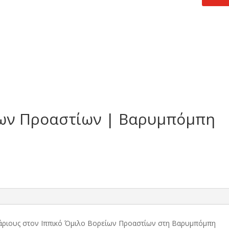
τιμή
.
είναι:
12,90 €.
ίων Προαστίων | Βαρυμπόμπη
ρχάριους στον Ιππικό Όμιλο Βορείων Προαστίων στη Βαρυμπόμπη