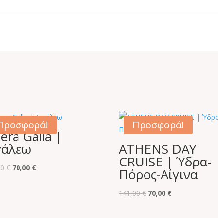
Προσφορά!
Προσφορά!
era Galla |
γάλεω
ATHENS DAY
CRUISE | Ύδρα-
Original
Η
00
€
70,00
€
Πόρος-Αίγινα
price
τρέχουσα
was:
τιμή
Original
Η
141,00
€
70,00
€
140,00 €.
είναι:
price
τρέχουσα
70,00 €.
was:
τιμή