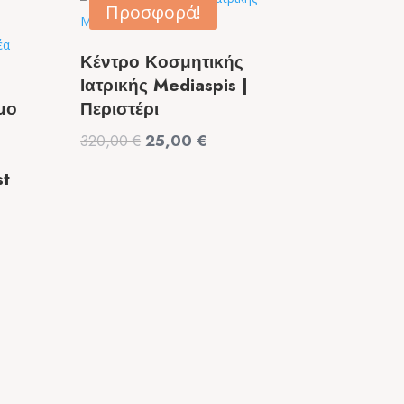
Προσφορά!
Κέντρο Κοσμητικής
Ιατρικής Mediaspis |
μο
Περιστέρι
Original
Η
320,00
€
25,00
€
price
τρέχουσα
st
was:
τιμή
320,00 €.
είναι:
25,00 €.
α