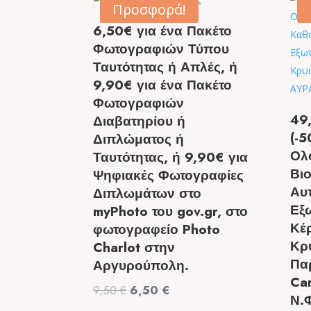
Προσφορά!
6,50€ για ένα Πακέτο
Φωτογραφιών Τύπου
Ταυτότητας ή Απλές, ή
9,90€ για ένα Πακέτο
Φωτογραφιών
49
Διαβατηρίου ή
(-5
Διπλώματος ή
Ολ
Ταυτότητας, ή 9,90€ για
Βι
Ψηφιακές Φωτογραφίες
Αυ
Διπλωμάτων στο
Εξ
myPhoto του gov.gr, στο
Κέ
φωτογραφείο Photo
Κρ
Charlot στην
Πα
Αργυρούπολη.
Ca
Original
Η
9,50
€
6,50
€
Ν.
price
τρέχουσα