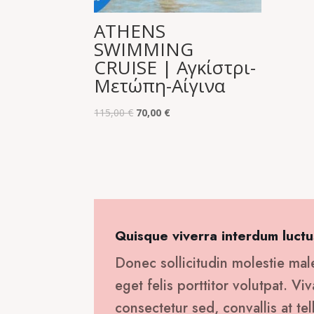
ATHENS
SWIMMING
CRUISE | Αγκίστρι-
Μετώπη-Αίγινα
Original
Η
115,00
€
70,00
€
price
τρέχουσα
was:
τιμή
115,00 €.
είναι:
70,00 €.
Quisque viverra interdum luctu
Donec sollicitudin molestie mal
eget felis porttitor volutpat. V
consectetur sed, convallis at tel