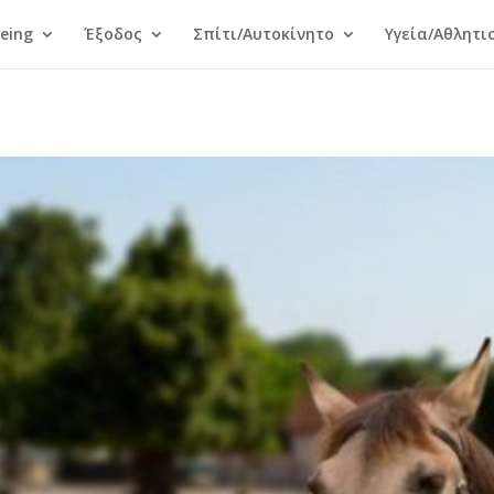
Being
Έξοδος
Σπίτι/Αυτοκίνητο
Υγεία/Αθλητι