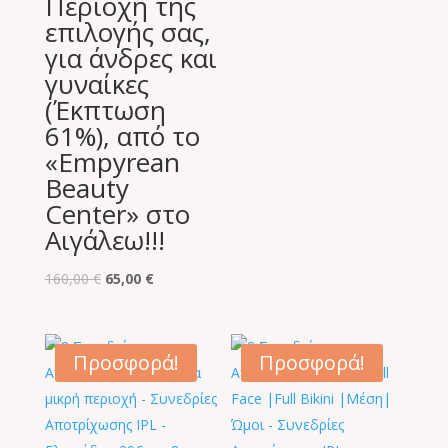
Περιοχή της
επιλογής σας,
για άνδρες και
γυναίκες
(Έκπτωση
61%), από το
«Empyrean
Beauty
Center» στο
Αιγάλεω!!!
Original
Η
160,00
€
65,00
€
price
τρέχουσα
was:
τιμή
160,00 €.
είναι:
Προσφορά!
Προσφορά!
65,00 €.