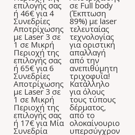
επιλογής σας
σε Full body
ή 46€ για 4
(Έκπτωση
Συνεδρίες
89%) με laser
Αποτρίχωσης
τελευταίας
με Laser 3 σε
τεχνολογίας
1 σε Μικρή
για οριστική
Περιοχή της
απαλλαγή
επιλογής σας
από την
ή 65€ για 6
ανεπιθύμητη
Συνεδρίες
τριχοφυΐα!
Αποτρίχωσης
Κατάλληλο
με Laser 3 σε
για όλους
1 σε Μικρή
τους τύπους
Περιοχή της
δέρματος,
επιλογής σας
από το
ή 17€ για Μία
ολοκαίνουριο
Συνεδρία
υπερσύγχρον