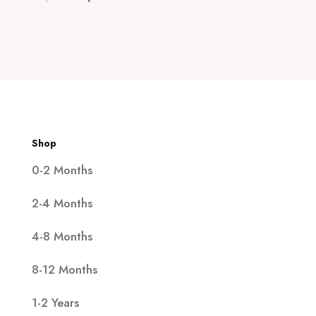
price
τρέχουσα
25,00 €.
was:
τιμή
20,00 €.
είναι:
11,90 €.
Shop
0-2 Months
2-4 Months
4-8 Months
8-12 Months
1-2 Years