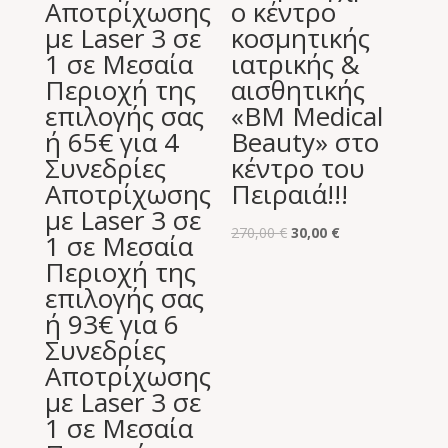
Αποτρίχωσης
ο κέντρο
με Laser 3 σε
κοσμητικής
1 σε Μεσαία
ιατρικής &
Περιοχή της
αισθητικής
επιλογής σας
«BM Medical
ή 65€ για 4
Beauty» στο
Συνεδρίες
κέντρο του
Αποτρίχωσης
Πειραιά!!!
με Laser 3 σε
Original
Η
270,00
€
30,00
€
1 σε Μεσαία
price
τρέχουσα
Περιοχή της
was:
τιμή
επιλογής σας
270,00 €.
είναι:
ή 93€ για 6
30,00 €.
Συνεδρίες
Αποτρίχωσης
με Laser 3 σε
1 σε Μεσαία