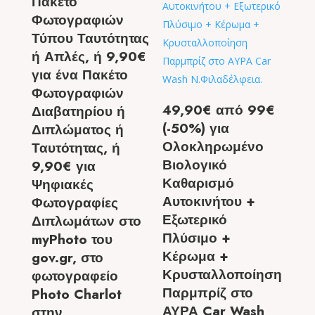
Πακέτο
Φωτογραφιών
Τύπου Ταυτότητας
ή Απλές, ή 9,90€
για ένα Πακέτο
Φωτογραφιών
49,90€ από 99€
Διαβατηρίου ή
(-50%) για
Διπλώματος ή
Ολοκληρωμένο
Ταυτότητας, ή
Βιολογικό
9,90€ για
Καθαρισμό
Ψηφιακές
Αυτοκινήτου +
Φωτογραφίες
Εξωτερικό
Διπλωμάτων στο
Πλύσιμο +
myPhoto του
Κέρωμα +
gov.gr, στο
Κρυσταλλοποίηση
φωτογραφείο
Παρμπρίζ στο
Photo Charlot
ΑΥΡΑ Car Wash
στην