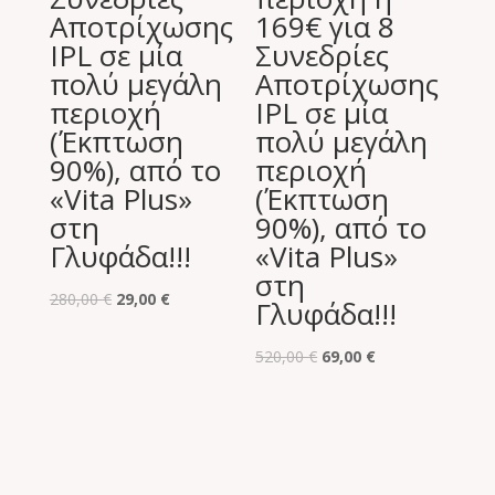
Αποτρίχωσης
169€ για 8
IPL σε μία
Συνεδρίες
πολύ μεγάλη
Αποτρίχωσης
περιοχή
IPL σε μία
(Έκπτωση
πολύ μεγάλη
90%), από το
περιοχή
«Vita Plus»
(Έκπτωση
στη
90%), από το
Γλυφάδα!!!
«Vita Plus»
στη
Original
Η
280,00
€
29,00
€
Γλυφάδα!!!
price
τρέχουσα
was:
τιμή
Original
Η
520,00
€
69,00
€
280,00 €.
είναι:
price
τρέχουσα
29,00 €.
was:
τιμή
520,00 €.
είναι:
69,00 €.