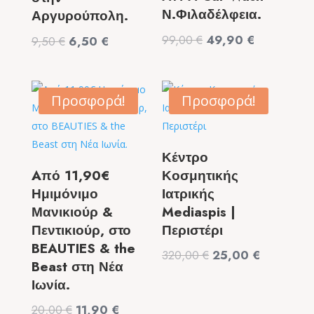
Ν.Φιλαδέλφεια.
Αργυρούπολη.
Original
Η
99,00
€
49,90
€
Original
Η
9,50
€
6,50
€
price
τρέχουσα
price
τρέχουσα
was:
τιμή
was:
τιμή
99,00 €.
είναι:
9,50 €.
είναι:
Προσφορά!
Προσφορά!
49,90 €.
6,50 €.
Κέντρο
Aπό 11,90€
Κοσμητικής
Ημιμόνιμο
Ιατρικής
Μανικιούρ &
Mediaspis |
Πεντικιούρ, στο
Περιστέρι
BEAUTIES & the
Original
Η
320,00
€
25,00
€
Beast στη Νέα
price
τρέχουσα
Ιωνία.
was:
τιμή
Original
Η
20,00
€
11,90
€
320,00 €.
είναι: