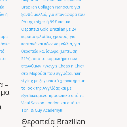
α –
σμα
α
Θεραπεία Brazilian