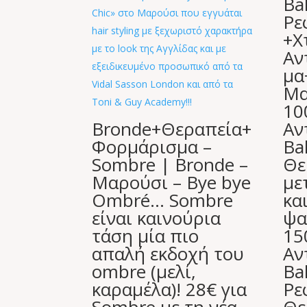
Ba
Ρε
+Χ
Αν
μα
Μα
10
Bronde+Θεραπεία+
Αν
Φορμάρισμα –
Ba
Sombre | Bronde –
Θε
Μαρούσι – Bye bye
με
Ombré… Sombre
κα
είναι καινούρια
ψα
τάση μία πιο
15
απαλή εκδοχή του
Αν
ombre (μελί,
Ba
καραμέλα)! 28€ για
Ρε