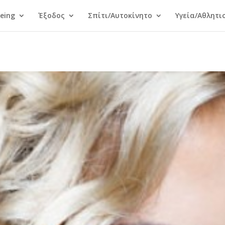
Being
Έξοδος
Σπίτι/Αυτοκίνητο
Υγεία/Αθλητι