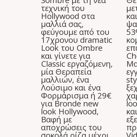
Sombre με τη νέα
Θε
τεχνική του
με
Hollywood στα
κα
μαλλιά σας,
ψα
φεύγουμε από του
53
17χρονου dramatic
κο
Look του Ombre
επ
και γίνετε για
Ch
Classic εργαζόμενη,
Μα
μία Θεραπεία
εγ
μαλλιών, ένα
sty
Λούσιμο και ένα
ξε
Φορμάρισμα ή 29€
χα
για Bronde new
lo
look Hollywood,
κα
Βαφή με
εξ
αποχρώσεις του
πρ
σοκολά ρίζα μέχρι
Vi