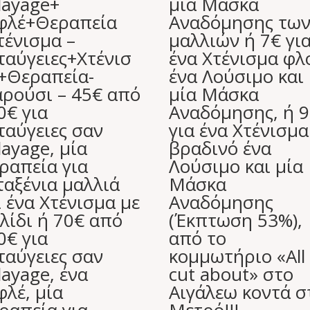
layage+
μία Μάσκα
φλέ+Θεραπεία
Αναδόμησης τω
τένισμα –
μαλλιών ή 7€ γι
ταύγειες+Χτένισ
ένα Χτένισμα φλ
+Θεραπεία-
ένα Λούσιμο και
ρούσι – 45€ από
μία Μάσκα
0€ για
Αναδόμησης, ή 
ταύγειες σαν
για ένα Χτένισμα
layage, μία
βραδινό ένα
ραπεία για
Λούσιμο και μία
ταξένια μαλλιά
Μάσκα
ι ένα Χτένισμα με
Αναδόμησης
λίδι ή 70€ από
(Έκπτωση 53%),
0€ για
από το
ταύγειες σαν
κομμωτήριο «All
layage, ένα
cut about» στο
φλέ, μία
Αιγάλεω κοντά σ