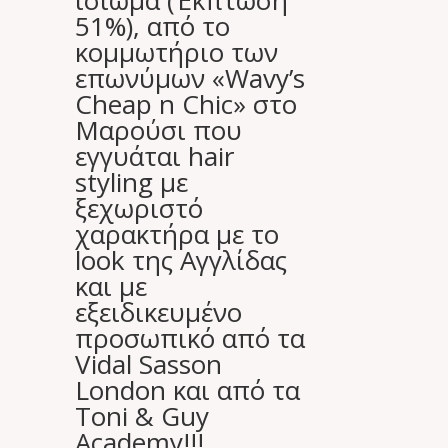
ίσιωμα (Έκπτωση
51%), από το
κομμωτήριο των
επωνύμων «Wavy’s
Cheap n Chic» στο
Μαρούσι που
εγγυάται hair
styling με
ξεχωριστό
χαρακτήρα με το
look της Αγγλίδας
και με
εξειδικευμένο
προσωπικό από τα
Vidal Sasson
London και από τα
Toni & Guy
Academy!!!