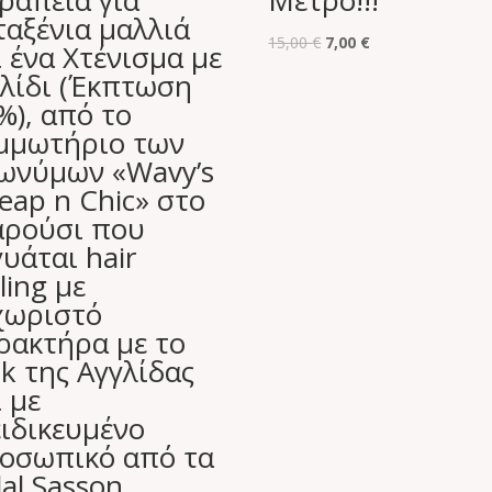
ραπεία για
Μετρό!!!
ταξένια μαλλιά
Original
Η
15,00
€
7,00
€
ι ένα Χτένισμα με
price
τρέχουσα
λίδι (Έκπτωση
was:
τιμή
%), από το
15,00 €.
είναι:
μμωτήριο των
7,00 €.
ωνύμων «Wavy’s
eap n Chic» στο
ρούσι που
γυάται hair
ling με
χωριστό
ρακτήρα με το
ok της Αγγλίδας
ι με
ειδικευμένο
οσωπικό από τα
dal Sasson