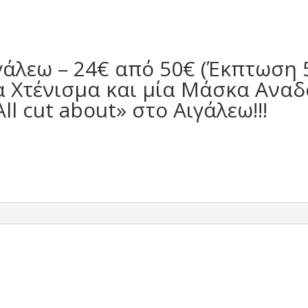
γάλεω – 24€ από 50€ (Έκπτωση 
να Χτένισμα και μία Μάσκα Ανα
l cut about» στο Αιγάλεω!!!