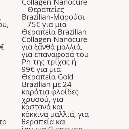
Collagen Nanocure
ν
– Θεραπείες
α
Brazilian-Μαρούσι
ου,
– 75€ για μια
Θεραπεία Brazilian
Collagen Nanocure
9€
για ξανθά μαλλιά,
για επαναφορά του
Ph της τρίχας ή
99€ για μια
Θεραπεία Gold
Brazilian με 24
καράτια φλοίδες
χρυσού, για
καστανά και
κόκκινα μαλλιά, για
το
θεραπεία και