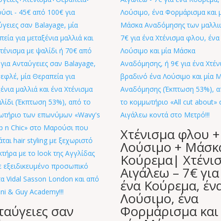
Χτένισμα φλου +
Λούσιμο + Μάσκ
Κούρεμα| Χτένι
Αιγάλεω – 7€ για
ένα Κούρεμα, έν
Λούσιμο, ένα
ταύγειες σαν
Φορμάρισμα και