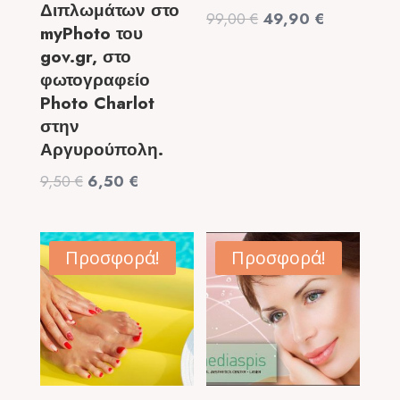
Διπλωμάτων στο
Original
Η
99,00
€
49,90
€
myPhoto του
price
τρέχουσα
gov.gr, στο
was:
τιμή
φωτογραφείο
99,00 €.
είναι:
Photo Charlot
49,90 €.
στην
Αργυρούπολη.
Original
Η
9,50
€
6,50
€
price
τρέχουσα
was:
τιμή
9,50 €.
είναι:
Προσφορά!
Προσφορά!
6,50 €.