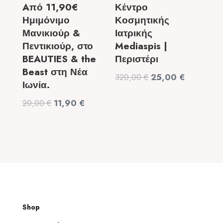
Aπό 11,90€
Κέντρο
Ημιμόνιμο
Κοσμητικής
Μανικιούρ &
Ιατρικής
Πεντικιούρ, στο
Mediaspis |
BEAUTIES & the
Περιστέρι
Beast στη Νέα
Original
Η
320,00
€
25,00
€
Ιωνία.
price
τρέχουσα
Original
Η
20,00
€
11,90
€
was:
τιμή
price
τρέχουσα
320,00 €.
είναι:
was:
τιμή
25,00 €.
20,00 €.
είναι:
11,90 €.
Shop