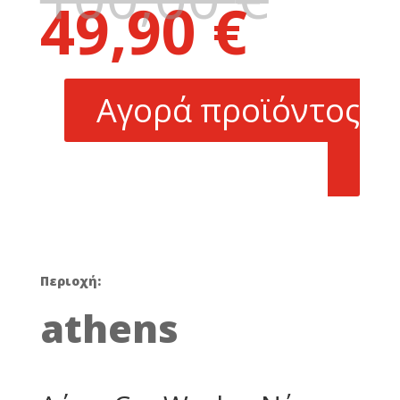
49,90
€
price
Η
was:
τρέχουσα
100,00 €.
τιμή
είναι:
Αγορά προϊόντος
49,90 €.
Περιοχή:
athens