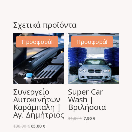
Σχετικά προϊόντα
Προσφορά!
Προσφορά!
Συνεργείο
Super Car
Αυτοκινήτων
Wash |
Καράμπαλη |
Βριλήσσια
Αγ. Δημήτριος
Original
Η
11,00
€
7,90
€
Original
Η
price
τρέχουσα
130,00
€
65,00
€