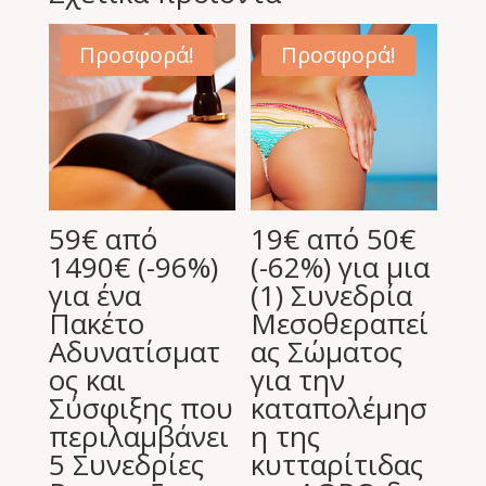
Προσφορά!
Προσφορά!
59€ από
19€ από 50€
1490€ (-96%)
(-62%) για μια
για ένα
(1) Συνεδρία
Πακέτο
Μεσοθεραπεί
Αδυνατίσματ
ας Σώματος
ος και
για την
Σύσφιξης που
καταπολέμησ
περιλαμβάνει
η της
5 Συνεδρίες
κυτταρίτιδας