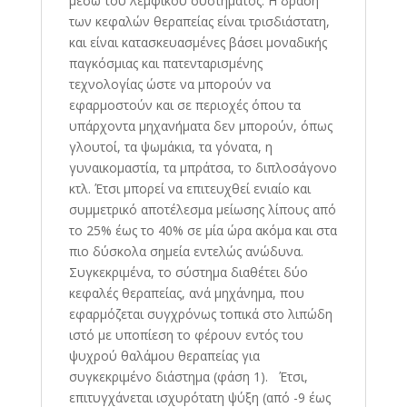
μέσω του λεμφικού συστήματος. Η δράση
των κεφαλών θεραπείας είναι τρισδιάστατη,
και είναι κατασκευασμένες βάσει μοναδικής
παγκόσμιας και πατενταρισμένης
τεχνολογίας ώστε να μπορούν να
εφαρμοστούν και σε περιοχές όπου τα
υπάρχοντα μηχανήματα δεν μπορούν, όπως
γλουτοί, τα ψωμάκια, τα γόνατα, η
γυναικομαστία, τα μπράτσα, το διπλοσάγονο
κτλ. Έτσι μπορεί να επιτευχθεί ενιαίο και
συμμετρικό αποτέλεσμα μείωσης λίπους από
το 25% έως το 40% σε μία ώρα ακόμα και στα
πιο δύσκολα σημεία εντελώς ανώδυνα.
Συγκεκριμένα, το σύστημα διαθέτει δύο
κεφαλές θεραπείας, ανά μηχάνημα, που
εφαρμόζεται συγχρόνως τοπικά στο λιπώδη
ιστό με υποπίεση το φέρουν εντός του
ψυχρού θαλάμου θεραπείας για
συγκεκριμένο διάστημα (φάση 1). Έτσι,
επιτυγχάνεται ισχυρότατη ψύξη (από -9 έως