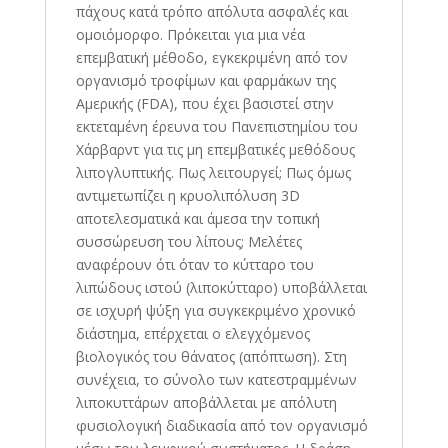
πάχους κατά τρόπο απόλυτα ασφαλές και
ομοιόμορφο. Πρόκειται για μια νέα
επεμβατική μέθοδο, εγκεκριμένη από τον
οργανισμό τροφίμων και φαρμάκων της
Αμερικής (FDA), που έχει βασιστεί στην
εκτεταμένη έρευνα του Πανεπιστημίου του
Χάρβαρντ για τις μη επεμβατικές μεθόδους
λιπογλυπτικής. Πως λειτουργεί; Πως όμως
αντιμετωπίζει η κρυολιπόλυση 3D
αποτελεσματικά και άμεσα την τοπική
συσσώρευση του λίπους; Μελέτες
αναφέρουν ότι όταν το κύτταρο του
λιπώδους ιστού (λιποκύτταρο) υποβάλλεται
σε ισχυρή ψύξη για συγκεκριμένο χρονικό
διάστημα, επέρχεται ο ελεγχόμενος
βιολογικός του θάνατος (απόπτωση). Στη
συνέχεια, το σύνολο των κατεστραμμένων
λιποκυττάρων αποβάλλεται με απόλυτη
φυσιολογική διαδικασία από τον οργανισμό