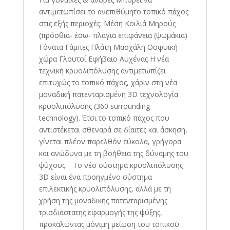
αντιμετωπίσει το ανεπιθύμητο τοπικό πάχος
στις εξής περιοχές: Μέση Κοιλιά Μηρούς
(πρόσθια- έσω- πλάγια επιφάνεια (ψωμάκια)
Γόνατα Γάμπες Πλάτη Μασχάλη Οσφυϊκή
χώρα Γλουτοί Εφήβαιο Αυχένας Η νέα
τεχνική κρυολιπόλυσης αντιμετωπίζει
επιτυχώς το τοπικό πάχος, χάριν στη νέα
μοναδική πατενταρισμένη 3D τεχνολογία
κρυολιπόλυσης (360 surrounding
technology). Έτσι το τοπικό πάχος που
αντιστέκεται σθεναρά σε δίαιτες και άσκηση,
γίνεται πλέον παρελθόν εύκολα, γρήγορα
και ανώδυνα με τη βοήθεια της δύναμης του
ψύχους. Το νέο σύστημα κρυολιπόλυσης
3D είναι ένα προηγμένο σύστημα
επιλεκτικής κρυολιπόλυσης, αλλά με τη
χρήση της μοναδικής πατενταρισμένης
τρισδιάστατης εφαρμογής της ψύξης,
προκαλώντας μόνιμη μείωση του τοπικού