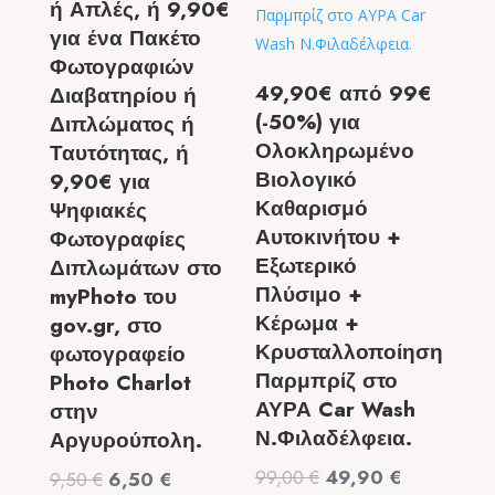
ή Απλές, ή 9,90€
για ένα Πακέτο
Φωτογραφιών
49,90€ από 99€
Διαβατηρίου ή
(-50%) για
Διπλώματος ή
Ολοκληρωμένο
Ταυτότητας, ή
Βιολογικό
9,90€ για
Καθαρισμό
Ψηφιακές
Αυτοκινήτου +
Φωτογραφίες
Εξωτερικό
Διπλωμάτων στο
Πλύσιμο +
myPhoto του
Κέρωμα +
gov.gr, στο
Κρυσταλλοποίηση
φωτογραφείο
Παρμπρίζ στο
Photo Charlot
ΑΥΡΑ Car Wash
στην
Ν.Φιλαδέλφεια.
Αργυρούπολη.
Original
Η
99,00
€
49,90
€
Original
Η
9,50
€
6,50
€