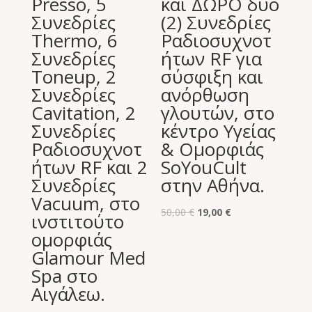
Presso, 5
και ΔΩΡΟ δυο
Συνεδρίες
(2) Συνεδρίες
Thermo, 6
Ραδιοσυχνοτ
Συνεδρίες
ήτων RF για
Toneup, 2
σύσφιξη και
Συνεδρίες
ανόρθωση
Cavitation, 2
γλουτών, στο
Συνεδρίες
κέντρο Υγείας
Ραδιοσυχνοτ
& Ομορφιάς
ήτων RF και 2
SoYouCult
Συνεδρίες
στην Αθήνα.
Vacuum, στο
Original
Η
50,00
€
19,00
€
ινστιτούτο
price
τρέχουσα
ομορφιάς
was:
τιμή
Glamour Med
50,00 €.
είναι:
Spa στο
19,00 €.
Αιγάλεω.