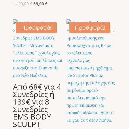
Original
Η
1.490,00
€
59,00
€
price
τρέχουσα
was:
τιμή
1.490,00 €.
είναι:
Προσφορά!
Προσφορά!
59,00 €.
Από 68€ για 4
Συνεδρίες ή
139€ για 8
Συνεδρίες
EMS BODY
SCULPT