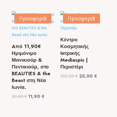
price
τρέχουσα
price
τρέχουσα
was:
τιμή
was:
τιμή
99,00 €.
είναι:
9,50 €.
είναι:
Προσφορά!
Προσφορά!
49,90 €.
6,50 €.
Κέντρο
Aπό 11,90€
Κοσμητικής
Ημιμόνιμο
Ιατρικής
Μανικιούρ &
Mediaspis |
Πεντικιούρ, στο
Περιστέρι
BEAUTIES & the
Original
Η
320,00
€
25,00
€
Beast στη Νέα
price
τρέχουσα
Ιωνία.
was:
τιμή
Original
Η
20,00
€
11,90
€
320,00 €.
είναι:
price
τρέχουσα
25,00 €.
was:
τιμή