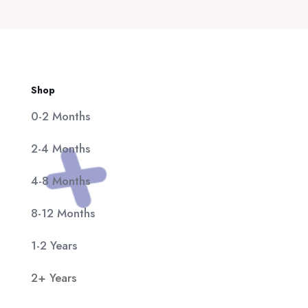
20,00 €.
είναι:
11,90 €.
Shop
0-2 Months
2-4 Months
4-8 Months
8-12 Months
1-2 Years
2+ Years