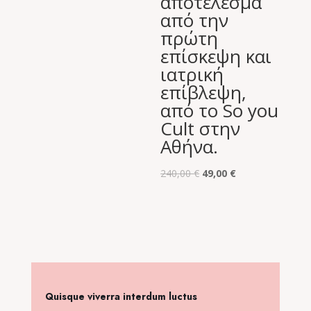
αποτέλεσμα
από την
πρώτη
επίσκεψη και
ιατρική
επίβλεψη,
από το So you
Cult στην
Αθήνα.
Original
Η
240,00
€
49,00
€
price
τρέχουσα
was:
τιμή
240,00 €.
είναι:
49,00 €.
Quisque viverra interdum luctus