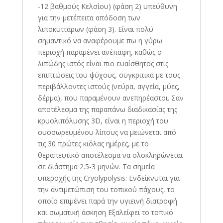
-12 βαθμούς Κελσίου) (φάση 2) υπεύθυνη
για την μετέπειτα απόδοση των
λιποκυττάρων (φάση 3). Είναι πολύ
σημαντικό να αναφέρουμε πω η γύρω
περιοχή παραμένει ανέπαφη, καθώς ο
λιπώδης ιστός είναι πιο ευαίσθητος στις
επιπτώσεις του ψύχους, συγκριτικά με τους
περιβάλλοντες ιστούς (νεύρα, αγγεία, μύες,
δέρμα), που παραμένουν ανεπηρέαστοι. Σαν
αποτέλεσμα της παραπάνω διαδικασίας της
κρυολιπόλυσης 3D, είναι η περιοχή του
συσσωρευμένου λίπους να μειώνεται από
τις 30 πρώτες κιόλας ημέρες, με το
θεραπευτικό αποτέλεσμα να ολοκληρώνεται
σε διάστημα 2.5-3 μηνών. Τα σημεία
υπεροχής της Cryolypolysis: Ενδείκνυται για
την αντιμετώπιση του τοπικού πάχους, το
οποίο επιμένει παρά την υγιεινή διατροφή
και σωματική άσκηση Εξαλείφει το τοπικό