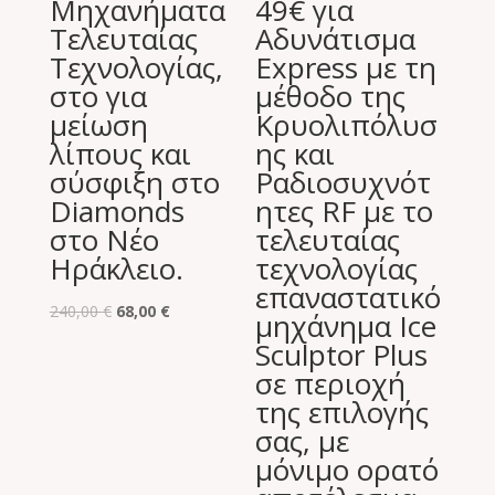
Μηχανήματα
49€ για
Τελευταίας
Αδυνάτισμα
Τεχνολογίας,
Express με τη
στο για
μέθοδο της
μείωση
Κρυολιπόλυσ
λίπους και
ης και
σύσφιξη στο
Ραδιοσυχνότ
Diamonds
ητες RF με το
στο Νέο
τελευταίας
Ηράκλειο.
τεχνολογίας
επαναστατικό
Original
Η
240,00
€
68,00
€
μηχάνημα Ice
price
τρέχουσα
Sculptor Plus
was:
τιμή
σε περιοχή
240,00 €.
είναι:
της επιλογής
68,00 €.
σας, με
μόνιμο ορατό