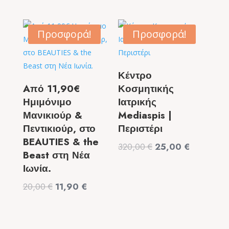
price
τρέχουσα
price
τρέχουσα
was:
τιμή
was:
τιμή
99,00 €.
είναι:
9,50 €.
είναι:
Προσφορά!
Προσφορά!
49,90 €.
6,50 €.
Κέντρο
Aπό 11,90€
Κοσμητικής
Ημιμόνιμο
Ιατρικής
Μανικιούρ &
Mediaspis |
Πεντικιούρ, στο
Περιστέρι
BEAUTIES & the
Original
Η
320,00
€
25,00
€
Beast στη Νέα
price
τρέχουσα
Ιωνία.
was:
τιμή
Original
Η
20,00
€
11,90
€
320,00 €.
είναι:
price
τρέχουσα
25,00 €.
was:
τιμή
20,00 €.
είναι: