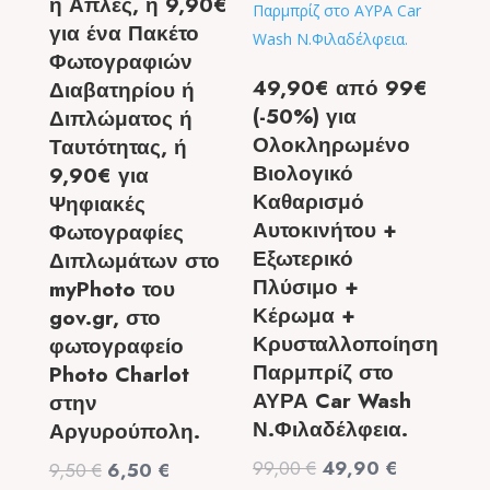
ή Απλές, ή 9,90€
για ένα Πακέτο
Φωτογραφιών
49,90€ από 99€
Διαβατηρίου ή
(-50%) για
Διπλώματος ή
Ολοκληρωμένο
Ταυτότητας, ή
Βιολογικό
9,90€ για
Καθαρισμό
Ψηφιακές
Αυτοκινήτου +
Φωτογραφίες
Εξωτερικό
Διπλωμάτων στο
Πλύσιμο +
myPhoto του
Κέρωμα +
gov.gr, στο
Κρυσταλλοποίηση
φωτογραφείο
Παρμπρίζ στο
Photo Charlot
ΑΥΡΑ Car Wash
στην
Ν.Φιλαδέλφεια.
Αργυρούπολη.
Original
Η
99,00
€
49,90
€
Original
Η
9,50
€
6,50
€