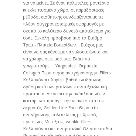
για να μείνει. Σε έναν πολυτελές, μοντέρνο
κι εκλεπτυσμένο χώρο, οι παραδοσιακές
μέθοδοι αισθητικής συνδυάζονται με τις
πλέον σύγχρονες ιατρικές εφαρμογές με
σκοπό το καλύτερο δυνατό αποτέλεσμα για
εσάς. Εύκολη πρόσβαση απο το Σταθμό
Τραμ - Πλατεία Εσπερίδων. Στόχος μας
είναι να σας κάνουμε να νιώσετε άνετα και
να χαλαρώσετε μαζί μας. Ελάτε να
γνωριστούμε. Υπηρεσίες: Θεραπεία
Collagen Περιποίηση αντιγήρανσης με Fillers
Κολλαγόνου. Χαρίζει βαθιά ενυδάτωση,
δράση κατά των ρυτίδων κ αντιοξειδωτική
προστασία. Διεγείρει την ανάπλαση νέων
κυττάρων κ προάγει την νεανικότητα του
δέρματός. Golden Line Face Θεραπεία
αντιγήρανσης πολυτελείας με Χρυσό,
πρωτείνες Μεταξιού, wrinkle-fillers
Κολλαγόνου και αντιρυτιδικά Ολιγοπεπτίδια.
Προσφέρει σύσφιξη, απαλύνοντας τις