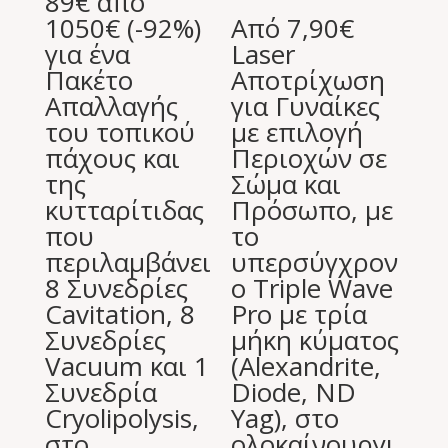
89€ από
1050€ (-92%)
Από 7,90€
για ένα
Laser
Πακέτο
Αποτρίχωση
Απαλλαγής
για Γυναίκες
του τοπικού
με επιλογή
πάχους και
Περιοχών σε
της
Σώμα και
κυτταρίτιδας
Πρόσωπο, με
που
το
περιλαμβάνει
υπερσύγχρον
8 Συνεδρίες
ο Triple Wave
Cavitation, 8
Pro με τρία
Συνεδρίες
μήκη κύματος
Vacuum και 1
(Alexandrite,
Συνεδρία
Diode, ND
Cryolipolysis,
Yag), στο
στο
ολοκαίνουργι