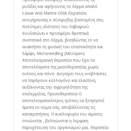
ρυτίδες και αφήνοντας το δέρμα απαλό.
Caviar And Marine DNA Θεραπεία
αντιγήρανσης κ σύσφιγξης βασισμένη στις
πολύτιμες ιδιότητες του Χαβιαριού.
Ενυδατώνει κ προσφέρει θρεπτικά
συστατικά στο δέρμα, βοηθώντας το να
ανακτήσει τη φυσική του ελαστικότητα και
λάμψη. Microneedling (Micropen)
Αποτελεσματική θεραπεία που έχει τα
αποτελέσματα της μεσοθεραπείας χωρίς
ενέσεις και πόνο. Διεγείρει τους ινοβλάστες
να παράγουν κολλαγόνο και ελαστίνη,
αυξάνοντας την σφριγηλότητα της
επιδερμίδας. Πρεσοθεραπεία Ο
αποτελεσματικότερος τρόπος να ξεπρηστεί
άμεσα το σώμα σας, αποβάλλοντας τις
κατακρατήσεις. Η κυκλοφορία του αίματος
τονώνεται , βελτιώνεται η λεμφικη
παροχέτευση του οργανισμού μας. Θεραπεία