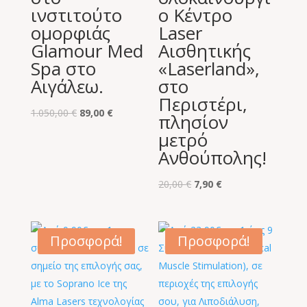
ινστιτούτο
ο Κέντρο
ομορφιάς
Laser
Glamour Med
Αισθητικής
Spa στο
«Laserland»,
Αιγάλεω.
στο
Περιστέρι,
Original
Η
1.050,00
€
89,00
€
πλησίον
price
τρέχουσα
μετρό
was:
τιμή
Ανθούπολης!
1.050,00 €.
είναι:
89,00 €.
Original
Η
20,00
€
7,90
€
price
τρέχουσα
was:
τιμή
20,00 €.
είναι:
Προσφορά!
Προσφορά!
7,90 €.