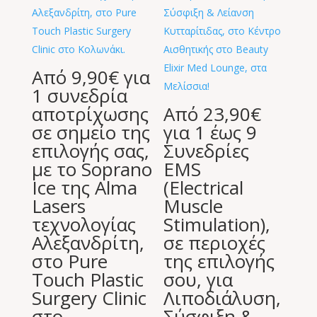
Από 9,90€ για
1 συνεδρία
αποτρίχωσης
Από 23,90€
σε σημείο της
για 1 έως 9
επιλογής σας,
Συνεδρίες
με το Soprano
EMS
Ιce της Alma
(Electrical
Lasers
Muscle
τεχνολογίας
Stimulation),
Aλεξανδρίτη,
σε περιοχές
στο Pure
της επιλογής
Touch Plastic
σου, για
Surgery Clinic
Λιποδιάλυση,
στο
Σύσφιξη &