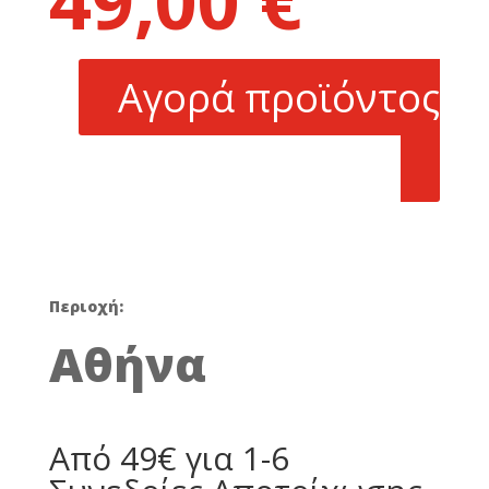
49,00
€
was:
τρέχουσα
99,00 €.
τιμή
είναι:
Αγορά προϊόντος
49,00 €.
Περιοχή:
Αθήνα
Από 49€ για 1-6