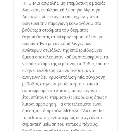
HIFU Μια ασφαλής, μη επεμβατική κ μακράς
διαρκείας εναλλακτική λύση για Λίφτινγκ.
Διεισδύει με ενέργεια υπερήχων για να
διεγείρει την παραγωγή κολλαγόνου στα
βαθύτερα στρώματα του δέρματος
θεραπεύοντάς τα. Μικροδερμοαπόξεση με
διαμάντι Ένα μηχανικό πήλινγκ, των
ανώτερων στιβάδων της επιδερμίδας.Έχει
άμεσα αποτελέσματα, καθώς απομακρύνει τα
νεκρά κύτταρα της κεράτινης στιβάδας και την
αφήνει ελεύθερη να αναπνεύσει κ να
αναγεννηθεί. Κρυολιπόλιση Μία σύγχρονη
μέθοδος στην αντιμετώπιση του τοπικά
συσσωρευμένου λίπους, αποφεύγοντας
έτσι επίπονες επεμβατικές μεθόδους όπως η
λιποαναρρόφηση. Τα αποτελέσματα είναι
άμεσα, και διαρκούν. Μέθοδος Vacuum Με
τη μέθοδο της ενδοδερμίας επιτυγχάνεται
σημαντική μείωση του τοπικού πάχους,
βοηθά την αποβολή των τοξινών που