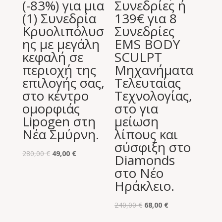
(-83%) για μια
Συνεδρίες ή
(1) Συνεδρία
139€ για 8
Κρυολιπόλυσ
Συνεδρίες
ης με μεγάλη
EMS BODY
κεφαλή σε
SCULPT
περιοχή της
Μηχανήματα
επιλογής σας,
Τελευταίας
στο κέντρο
Τεχνολογίας,
ομορφιάς
στο για
Lipogen στη
μείωση
Νέα Σμύρνη.
λίπους και
σύσφιξη στο
Original
Η
280,00
€
49,00
€
Diamonds
price
τρέχουσα
στο Νέο
was:
τιμή
Ηράκλειο.
280,00 €.
είναι:
49,00 €.
Original
Η
240,00
€
68,00
€
price
τρέχουσα