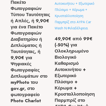
Πακέτο
Φωτογραφιών
Τύπου Ταυτότητας
ή Απλές, ή 9,90€
για ένα Πακέτο
Φωτογραφιών
49,90€ από 99€
Διαβατηρίου ή
(-50%) για
Διπλώματος ή
Ολοκληρωμένο
Ταυτότητας, ή
Βιολογικό
9,90€ για
Καθαρισμό
Ψηφιακές
Αυτοκινήτου +
Φωτογραφίες
Εξωτερικό
Διπλωμάτων στο
Πλύσιμο +
myPhoto του
Κέρωμα +
gov.gr, στο
Κρυσταλλοποίηση
φωτογραφείο
Παρμπρίζ στο
Photo Charlot