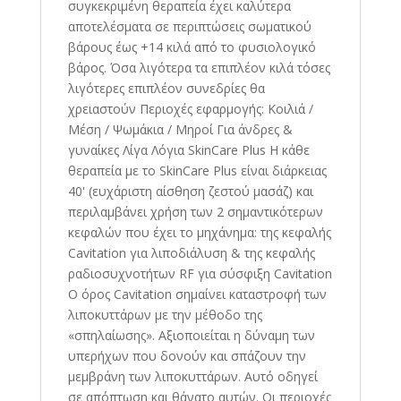
συγκεκριμένη θεραπεία έχει καλύτερα
αποτελέσματα σε περιπτώσεις σωματικού
βάρους έως +14 κιλά από το φυσιολογικό
βάρος. Όσα λιγότερα τα επιπλέον κιλά τόσες
λιγότερες επιπλέον συνεδρίες θα
χρειαστούν Περιοχές εφαρμογής: Κοιλιά /
Μέση / Ψωμάκια / Μηροί Για άνδρες &
γυναίκες Λίγα Λόγια SkinCare Plus Η κάθε
θεραπεία με το SkinCare Plus είναι διάρκειας
40' (ευχάριστη αίσθηση ζεστού μασάζ) και
περιλαμβάνει χρήση των 2 σημαντικότερων
κεφαλών που έχει το μηχάνημα: της κεφαλής
Cavitation για λιποδιάλυση & της κεφαλής
ραδιοσυχνοτήτων RF για σύσφιξη Cavitation
Ο όρος Cavitation σημαίνει καταστροφή των
λιποκυττάρων με την μέθοδο της
«σπηλαίωσης». Αξιοποιείται η δύναμη των
υπερήχων που δονούν και σπάζουν την
μεμβράνη των λιποκυττάρων. Αυτό οδηγεί
σε απόπτωση και θάνατο αυτών. Οι περιοχές