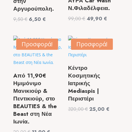
ΑΥΡΑ Car Wash
στην
Ν.Φιλαδέλφεια.
Αργυρούπολη.
Original
Η
99,00
€
49,90
€
Original
Η
9,50
€
6,50
€
price
τρέχουσα
price
τρέχουσα
was:
τιμή
was:
τιμή
99,00 €.
είναι:
9,50 €.
είναι:
Προσφορά!
Προσφορά!
49,90 €.
6,50 €.
Κέντρο
Aπό 11,90€
Κοσμητικής
Ημιμόνιμο
Ιατρικής
Μανικιούρ &
Mediaspis |
Πεντικιούρ, στο
Περιστέρι
BEAUTIES & the
Original
Η
320,00
€
25,00
€
Beast στη Νέα
price
τρέχουσα
Ιωνία.
was:
τιμή
Original
Η