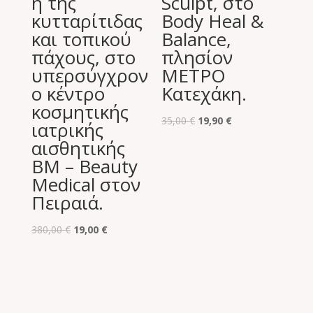
η της
Sculpt, στο
κυτταρίτιδας
Body Heal &
και τοπικού
Balance,
πάχους, στο
πλησίον
υπερσύγχρον
ΜΕΤΡΟ
ο κέντρο
Κατεχάκη.
κοσμητικής
Original
Η
35,00
€
19,90
€
ιατρικής
price
τρέχουσα
αισθητικής
was:
τιμή
BM – Beauty
35,00 €.
είναι:
Medical στον
19,90 €.
Πειραιά.
Original
Η
380,00
€
19,00
€
price
τρέχουσα
was:
τιμή
380,00 €.
είναι:
19,00 €.