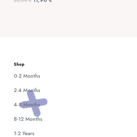
20,00
€
11,90
€
320,00 €.
είναι:
price
τρέχουσα
25,00 €.
was:
τιμή
20,00 €.
είναι:
11,90 €.
Shop
0-2 Months
2-4 Months
4-8 Months
8-12 Months
1-2 Years