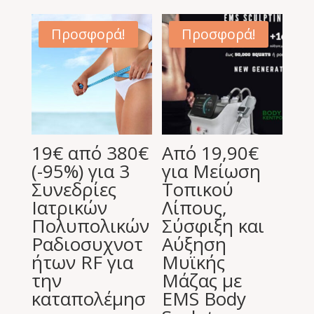
was:
τιμή
240,00 €.
είναι:
Προσφορά!
Προσφορά!
68,00 €.
19€ από 380€
Από 19,90€
(-95%) για 3
για Μείωση
Συνεδρίες
Τοπικού
Ιατρικών
Λίπους,
Πολυπολικών
Σύσφιξη και
Ραδιοσυχνοτ
Αύξηση
ήτων RF για
Μυϊκής
την
Μάζας με
καταπολέμησ
EMS Body