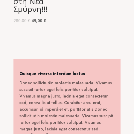
στη Νέα
Σμύρνη!!!
Original
Η
280,00
€
49,00
€
price
τρέχουσα
was:
τιμή
280,00 €.
είναι:
49,00 €.
Quisque viverra interdum luctus
Donec sollicitudin molestie malesuada. Vivamus
suscipit tortor eget felis porttitor volutpat.
Vivamus magna justo, lacinia eget consectetur
sed, convallis at tellus. Curabitur arcu erat,
accumsan id imperdiet et, porttitor at s Donec
sollicitudin molestie malesuada. Vivamus suscipit
tortor eget felis porttitor volutpat. Vivamus
magna justo, lacinia eget consectetur sed,