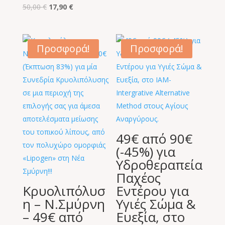
Original
Η
was:
τιμή
50,00
€
17,90
€
price
τρέχουσα
50,00 €.
είναι:
was:
τιμή
18,90 €.
50,00 €.
είναι:
Προσφορά!
Προσφορά!
17,90 €.
49€ από 90€
(-45%) για
Υδροθεραπεία
Παχέος
Κρυολιπόλυσ
Εντέρου για
η – Ν.Σμύρνη
Υγιές Σώμα &
– 49€ από
Ευεξία, στο