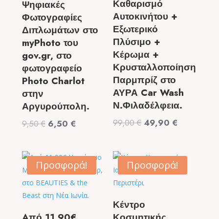
Καθαρισμό
Ψηφιακές
Αυτοκινήτου +
Φωτογραφίες
Εξωτερικό
Διπλωμάτων στο
Πλύσιμο +
myPhoto του
Κέρωμα +
gov.gr, στο
Κρυσταλλοποίηση
φωτογραφείο
Παρμπρίζ στο
Photo Charlot
ΑΥΡΑ Car Wash
στην
Ν.Φιλαδέλφεια.
Αργυρούπολη.
Original
Η
99,00
€
49,90
€
Original
Η
9,50
€
6,50
€
price
τρέχουσα
price
τρέχουσα
was:
τιμή
was:
τιμή
99,00 €.
είναι:
9,50 €.
είναι:
Προσφορά!
Προσφορά!
49,90 €.
6,50 €.
Κέντρο
Aπό 11,90€
Κοσμητικής