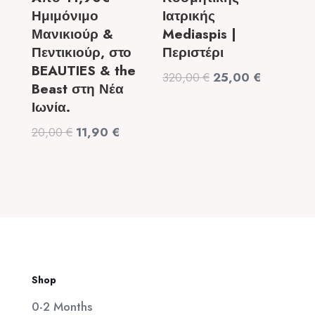
Ημιμόνιμο
Ιατρικής
Μανικιούρ &
Mediaspis |
Πεντικιούρ, στο
Περιστέρι
BEAUTIES & the
Original
Η
320,00
€
25,00
€
Beast στη Νέα
price
τρέχουσα
Ιωνία.
was:
τιμή
Original
Η
20,00
€
11,90
€
320,00 €.
είναι:
price
τρέχουσα
25,00 €.
was:
τιμή
20,00 €.
είναι:
11,90 €.
Shop
0-2 Months