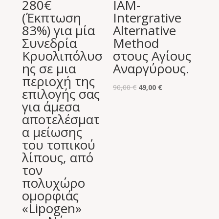
280€
IAM-
(Έκπτωση
Intergrative
83%) για μία
Alternative
Συνεδρία
Method
Κρυολιπόλυσ
στους Αγίους
ης σε μια
Αναργύρους.
περιοχή της
Original
Η
90,00
€
49,00
€
επιλογής σας
price
τρέχουσα
για άμεσα
was:
τιμή
αποτελέσματ
90,00 €.
είναι:
α μείωσης
49,00 €.
του τοπικού
λίπους, από
τον
πολυχώρο
ομορφιάς
«Lipogen»