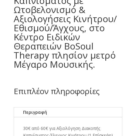
Καπνίσματος με
Ωτοβελονισμό &
Αξιολογήσεις Κινήτρου/
Εθισμού/Άγχους, στο
Κέντρο Ειδικών
Θεραπειών BoSoul
Therapy πλησίον μετρό
Μέγαρο Μουσικής.
Επιπλέον πληροφορίες
Περιγραφή
30€ από 60€ για Αξιολόγηση Διακοπής
Καπνίσματος-Έλεγχος Κινήτρου (1 Επίσκεψη)