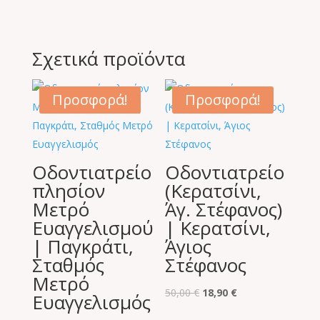
Σχετικά προϊόντα
Προσφορά!
Προσφορά!
Οδοντιατρείο
Οδοντιατρείο
πλησίον
(Κερατσίνι,
Μετρό
Άγ. Στέφανος)
Ευαγγελισμού
| Κερατσίνι,
| Παγκράτι,
Άγιος
Σταθμός
Στέφανος
Μετρό
Original
Η
50,00
€
18,90
€
Ευαγγελισμός
price
τρέχουσα