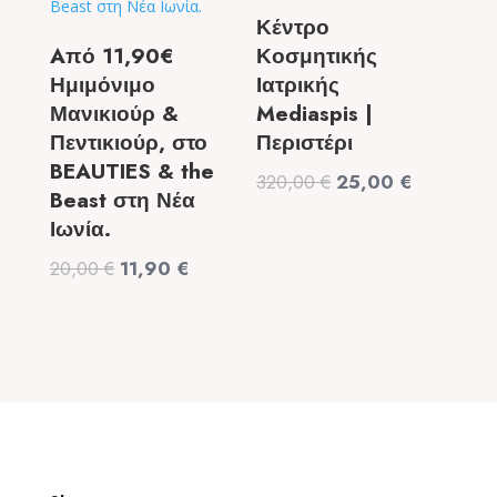
Κέντρο
Aπό 11,90€
Κοσμητικής
Ημιμόνιμο
Ιατρικής
Μανικιούρ &
Mediaspis |
Πεντικιούρ, στο
Περιστέρι
BEAUTIES & the
Original
Η
320,00
€
25,00
€
Beast στη Νέα
price
τρέχουσα
Ιωνία.
was:
τιμή
Original
Η
20,00
€
11,90
€
320,00 €.
είναι:
price
τρέχουσα
25,00 €.
was:
τιμή
20,00 €.
είναι:
11,90 €.