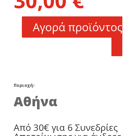
30,00
€
was:
τρέχουσα
270,00 €.
τιμή
είναι:
Αγορά προϊόντος
30,00 €.
Περιοχή:
Αθήνα
Από 30€ για 6 Συνεδρίες