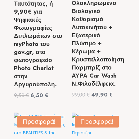
Ολοκληρωμένο
Ταυτότητας, ή
Βιολογικό
9,90€ για
Καθαρισμό
Ψηφιακές
Αυτοκινήτου +
Φωτογραφίες
Εξωτερικό
Διπλωμάτων στο
Πλύσιμο +
myPhoto του
Κέρωμα +
gov.gr, στο
Κρυσταλλοποίηση
φωτογραφείο
Παρμπρίζ στο
Photo Charlot
ΑΥΡΑ Car Wash
στην
Ν.Φιλαδέλφεια.
Αργυρούπολη.
Original
Η
99,00
€
49,90
€
Original
Η
9,50
€
6,50
€
price
τρέχουσα
price
τρέχουσα
was:
τιμή
was:
τιμή
99,00 €.
είναι:
9,50 €.
είναι:
Προσφορά!
Προσφορά!
49,90 €.
6,50 €.