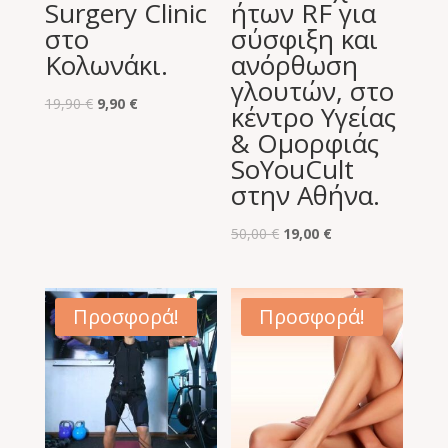
Surgery Clinic
ήτων RF για
στο
σύσφιξη και
Κολωνάκι.
ανόρθωση
γλουτών, στο
Original
Η
19,90
€
9,90
€
κέντρο Υγείας
price
τρέχουσα
& Ομορφιάς
was:
τιμή
SoYouCult
19,90 €.
είναι:
στην Αθήνα.
9,90 €.
Original
Η
50,00
€
19,00
€
price
τρέχουσα
was:
τιμή
50,00 €.
είναι:
Προσφορά!
Προσφορά!
19,00 €.