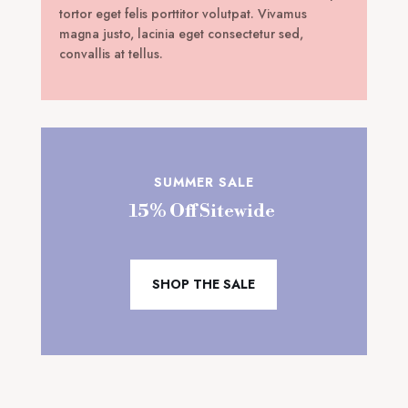
tortor eget felis porttitor volutpat. Vivamus
magna justo, lacinia eget consectetur sed,
convallis at tellus.
SUMMER SALE
15% Off Sitewide
SHOP THE SALE