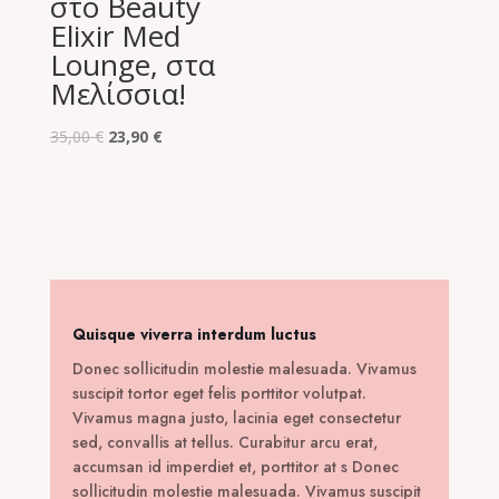
στο Beauty
was:
τιμή
Elixir Med
30,00 €.
είναι:
Lounge, στα
14,00 €.
Μελίσσια!
Original
Η
35,00
€
23,90
€
price
τρέχουσα
was:
τιμή
35,00 €.
είναι:
23,90 €.
Quisque viverra interdum luctus
Donec sollicitudin molestie malesuada. Vivamus
suscipit tortor eget felis porttitor volutpat.
Vivamus magna justo, lacinia eget consectetur
sed, convallis at tellus. Curabitur arcu erat,
accumsan id imperdiet et, porttitor at s Donec
sollicitudin molestie malesuada. Vivamus suscipit