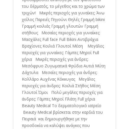
του δέρματός, το μέγεθος και το χρώμα των
τριχών! Μικρές περιοχές για γυναίκες: Άνω
χείλος Παρειές Πηγούνι Θηλές Γραμμή bikini
Γραμμή κοιλιάς Γραμμή γλουτών Γραμμή
στήθους Μεσαίες περιοχές για γυναίκες:
Μασχάλες Full face Full Bikini Αντιβράχια
Βραχίονες Κοιλιά Γλουτοί Μέση Μεγάλες
περιοχές για γυναίκες: Γάμπες Μηροί Full
χέρια Μικρές περιοχές για άνδρες:
Μεσόφρυο Ζυγωματικά Φρύδια Αυτιά Μύτη
Δάχτυλα Μεσαίες περιοχές για άνδρες:
Κολλάρο Αυχένας Κόκκυγας Μεγάλες
περιοχές για άνδρες: Κοιλιά Στήθος Μέση
Γλουτοί Ώμοι Πολύ μεγάλες περιοχές για
άνδρες: Γάμπες Μηροί Πλάτη Full χέρια
Beauty Medical Το δερματολογικό ιατρείο
Beauty Medical βρίσκεται στην καρδιά του
Πειραιά και δημιουργήθηκε με την
προσδοκία να καλύψει ανάγκες που