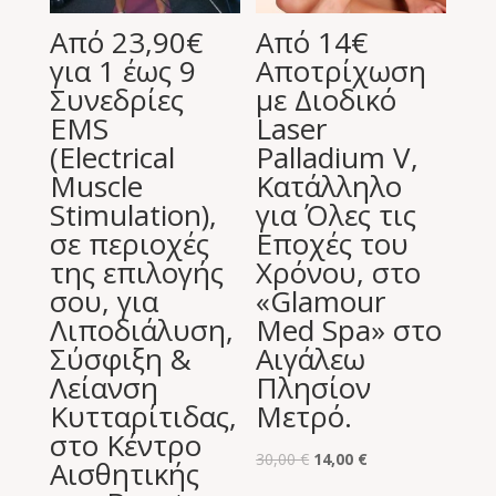
Από 23,90€
Από 14€
για 1 έως 9
Αποτρίχωση
Συνεδρίες
με Διοδικό
EMS
Laser
(Electrical
Palladium V,
Muscle
Κατάλληλο
Stimulation),
για Όλες τις
σε περιοχές
Εποχές του
της επιλογής
Χρόνου, στο
σου, για
«Glamour
Λιποδιάλυση,
Med Spa» στο
Σύσφιξη &
Αιγάλεω
Λείανση
Πλησίον
Κυτταρίτιδας,
Μετρό.
στο Κέντρο
Original
Η
30,00
€
14,00
€
Αισθητικής
price
τρέχουσα