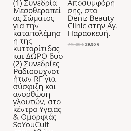
(1) Συνεδρία
Αποσυμφόρη
Μεσοθεραπεί
σης, στο
ας Σώματος
Deniz Beauty
για την
Clinic στην Αγ.
καταπολέμησ
Παρασκευή.
η της
Original
Η
240,00
€
29,90
€
κυτταρίτιδας
price
τρέχουσα
και ΔΩΡΟ δυο
was:
τιμή
(2) Συνεδρίες
240,00 €.
είναι:
Ραδιοσυχνοτ
29,90 €.
ήτων RF για
σύσφιξη και
ανόρθωση
γλουτών, στο
κέντρο Υγείας
& Ομορφιάς
SoYouCult