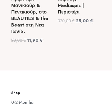
Μανικιούρ &
Mediaspis |
Πεντικιούρ, στο
Περιστέρι
BEAUTIES & the
Original
Η
320,00
€
25,00
€
Beast στη Νέα
price
τρέχουσα
Ιωνία.
was:
τιμή
Original
Η
20,00
€
11,90
€
320,00 €.
είναι:
price
τρέχουσα
25,00 €.
was:
τιμή
20,00 €.
είναι:
11,90 €.
Shop
0-2 Months