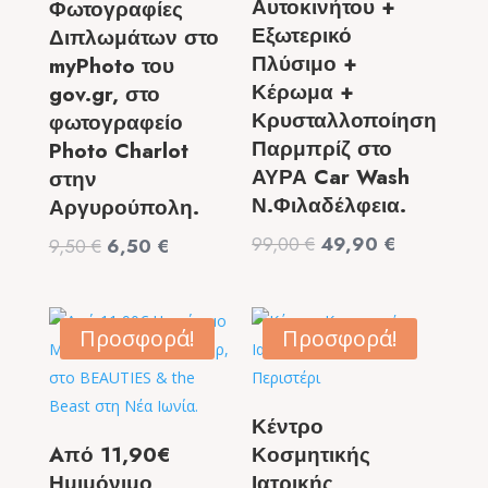
Αυτοκινήτου +
Φωτογραφίες
Εξωτερικό
Διπλωμάτων στο
Πλύσιμο +
myPhoto του
Κέρωμα +
gov.gr, στο
Κρυσταλλοποίηση
φωτογραφείο
Παρμπρίζ στο
Photo Charlot
ΑΥΡΑ Car Wash
στην
Ν.Φιλαδέλφεια.
Αργυρούπολη.
Original
Η
99,00
€
49,90
€
Original
Η
9,50
€
6,50
€
price
τρέχουσα
price
τρέχουσα
was:
τιμή
was:
τιμή
99,00 €.
είναι:
9,50 €.
είναι:
Προσφορά!
Προσφορά!
49,90 €.
6,50 €.
Κέντρο
Aπό 11,90€
Κοσμητικής
Ημιμόνιμο
Ιατρικής