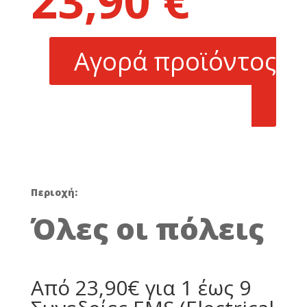
23,90
€
was:
τρέχουσα
35,00 €.
τιμή
είναι:
Αγορά προϊόντος
23,90 €.
Περιοχή:
Όλες οι πόλεις
Από 23,90€ για 1 έως 9