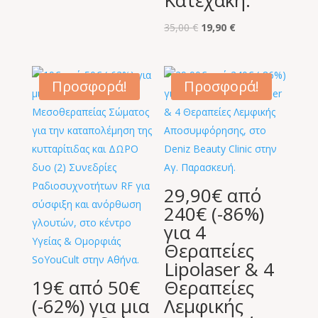
was:
τιμή
280,00 €.
είναι:
Original
Η
35,00
€
19,90
€
49,00 €.
price
τρέχουσα
was:
τιμή
35,00 €.
είναι:
Προσφορά!
Προσφορά!
19,90 €.
29,90€ από
240€ (-86%)
για 4
Θεραπείες
Lipolaser & 4
19€ από 50€
Θεραπείες
(-62%) για μια
Λεμφικής