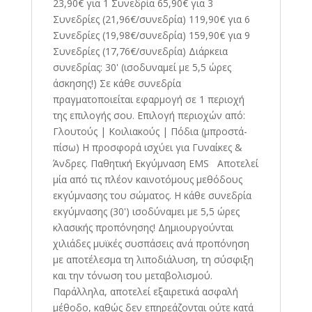
23,90€ για 1 Συνεδρία 65,90€ για 3
Συνεδρίες (21,96€/συνεδρία) 119,90€ για 6
Συνεδρίες (19,98€/συνεδρία) 159,90€ για 9
Συνεδρίες (17,76€/συνεδρία) Διάρκεια
συνεδρίας: 30' (ισοδυναμεί με 5,5 ώρες
άσκησης!) Σε κάθε συνεδρία
πραγματοποιείται εφαρμογή σε 1 περιοχή
της επιλογής σου. Επιλογή περιοχών από:
Γλουτούς | Κοιλιακούς | Πόδια (μπροστά-
πίσω) Η προσφορά ισχύει για Γυναίκες &
Άνδρες. Παθητική Εκγύμναση EMS Αποτελεί
μία από τις πλέον καινοτόμους μεθόδους
εκγύμνασης του σώματος. Η κάθε συνεδρία
εκγύμνασης (30') ισοδύναμει με 5,5 ώρες
κλασικής προπόνησης! Δημιουργούνται
χιλιάδες μυϊκές συσπάσεις ανά προπόνηση
με αποτέλεσμα τη λιποδιάλυση, τη σύσφιξη
και την τόνωση του μεταβολισμού.
Παράλληλα, αποτελεί εξαιρετικά ασφαλή
μέθοδο, καθώς δεν επηρεάζονται ούτε κατά