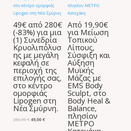
49€ από 280€
Από 19,90€
(-83%) για μια
για Μείωση
(1) Συνεδρία
Τοπικού
Κρυολιπόλυσ
Λίπους,
ης με μεγάλη
Σύσφιξη και
κεφαλή σε
Αύξηση
περιοχή της
Μυϊκής
επιλογής σας,
Μάζας με
στο κέντρο
EMS Body
ομορφιάς
Sculpt, στο
Lipogen στη
Body Heal &
Νέα Σμύρνη.
Balance,
πλησίον
Original
Η
280,00
€
49,00
€
ΜΕΤΡΟ
price
τρέχουσα
Κατεχάκη.