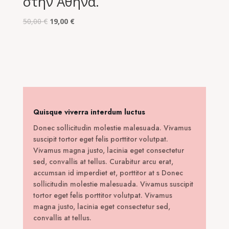
στην Αθήνα.
Original
Η
50,00
€
19,00
€
price
τρέχουσα
was:
τιμή
50,00 €.
είναι:
19,00 €.
Quisque viverra interdum luctus
Donec sollicitudin molestie malesuada. Vivamus
suscipit tortor eget felis porttitor volutpat.
Vivamus magna justo, lacinia eget consectetur
sed, convallis at tellus. Curabitur arcu erat,
accumsan id imperdiet et, porttitor at s Donec
sollicitudin molestie malesuada. Vivamus suscipit
tortor eget felis porttitor volutpat. Vivamus
magna justo, lacinia eget consectetur sed,
convallis at tellus.