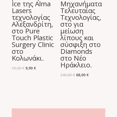
Ιce της Alma
Μηχανήματα
Lasers
Τελευταίας
τεχνολογίας
Τεχνολογίας,
Aλεξανδρίτη,
στο για
στο Pure
μείωση
Touch Plastic
λίπους και
Surgery Clinic
σύσφιξη στο
στο
Diamonds
Κολωνάκι.
στο Νέο
Ηράκλειο.
Original
Η
19,90
€
9,90
€
price
τρέχουσα
Original
Η
240,00
€
68,00
€
was:
τιμή
price
τρέχουσα
19,90 €.
είναι:
was:
τιμή
9,90 €.
240,00 €.
είναι:
68,00 €.