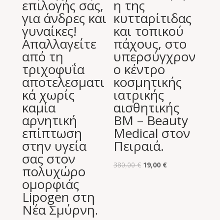
επιλογής σας,
η της
για άνδρες και
κυτταρίτιδας
γυναίκες!
και τοπικού
Απαλλαγείτε
πάχους, στο
από τη
υπερσύγχρον
τριχοφυΐα
ο κέντρο
αποτελεσματι
κοσμητικής
κά χωρίς
ιατρικής
καμία
αισθητικής
αρνητική
BM – Beauty
επίπτωση
Medical στον
στην υγεία
Πειραιά.
σας στον
Original
Η
380,00
€
19,00
€
πολυχώρο
price
τρέχουσα
ομορφιάς
was:
τιμή
Lipogen στη
380,00 €.
είναι:
Νέα Σμύρνη.
19,00 €.