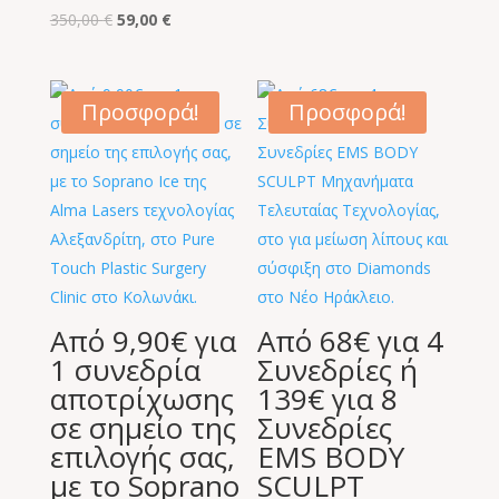
Original
Η
350,00
€
59,00
€
price
τρέχουσα
was:
τιμή
350,00 €.
είναι:
Προσφορά!
Προσφορά!
59,00 €.
Από 9,90€ για
Από 68€ για 4
1 συνεδρία
Συνεδρίες ή
αποτρίχωσης
139€ για 8
σε σημείο της
Συνεδρίες
επιλογής σας,
EMS BODY
με το Soprano
SCULPT