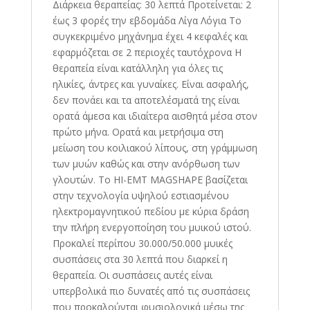
Διάρκεια θεραπείας: 30 λεπτά Προτείνεται: 2
έως 3 φορές την εβδομάδα Λίγα Λόγια Το
συγκεκριμένο μηχάνημα έχει 4 κεφαλές και
εφαρμόζεται σε 2 περιοχές ταυτόχρονα Η
θεραπεία είναι κατάλληλη για όλες τις
ηλικίες, άντρες και γυναίκες. Είναι ασφαλής,
δεν πονάει και τα αποτελέσματά της είναι
ορατά άμεσα και ιδιαίτερα αισθητά μέσα στον
πρώτο μήνα. Ορατά και μετρήσιμα στη
μείωση του κοιλιακού λίπους, στη γράμμωση
των μυών καθώς και στην ανόρθωση των
γλουτών. To HI-EMT MAGSHAPE βασίζεται
στην τεχνολογία υψηλού εστιασμένου
ηλεκτρομαγνητικού πεδίου με κύρια δράση
την πλήρη ενεργοποίηση του μυικού ιστού.
Προκαλεί περίπου 30.000/50.000 μυικές
συσπάσεις στα 30 λεπτά που διαρκεί η
θεραπεία. Οι συσπάσεις αυτές είναι
υπερβολικά πιο δυνατές από τις συσπάσεις
που προκαλούνται φυσιολογικά μέσω της