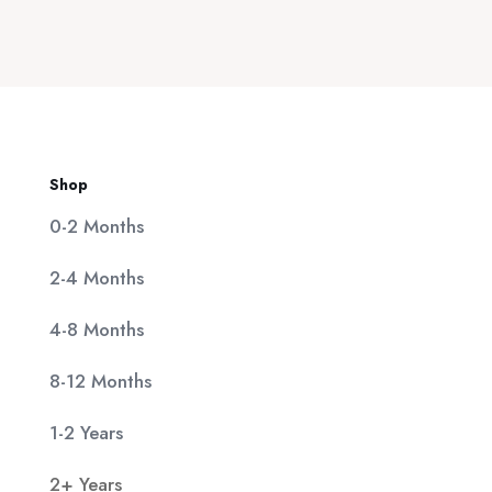
was:
τιμή
20,00 €.
είναι:
11,90 €.
Shop
0-2 Months
2-4 Months
4-8 Months
8-12 Months
1-2 Years
2+ Years