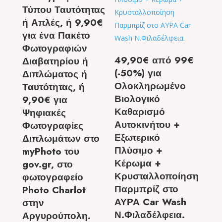
Τύπου Ταυτότητας
ή Απλές, ή 9,90€
για ένα Πακέτο
Φωτογραφιών
49,90€ από 99€
Διαβατηρίου ή
(-50%) για
Διπλώματος ή
Ολοκληρωμένο
Ταυτότητας, ή
Βιολογικό
9,90€ για
Καθαρισμό
Ψηφιακές
Αυτοκινήτου +
Φωτογραφίες
Εξωτερικό
Διπλωμάτων στο
Πλύσιμο +
myPhoto του
Κέρωμα +
gov.gr, στο
Κρυσταλλοποίηση
φωτογραφείο
Παρμπρίζ στο
Photo Charlot
ΑΥΡΑ Car Wash
στην
Ν.Φιλαδέλφεια.
Αργυρούπολη.