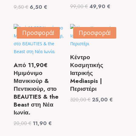
Original
Η
99,00
€
49,90
€
Original
Η
9,50
€
6,50
€
price
τρέχουσα
price
τρέχουσα
was:
τιμή
was:
τιμή
99,00 €.
είναι:
9,50 €.
είναι:
Προσφορά!
Προσφορά!
49,90 €.
6,50 €.
Κέντρο
Aπό 11,90€
Κοσμητικής
Ημιμόνιμο
Ιατρικής
Μανικιούρ &
Mediaspis |
Πεντικιούρ, στο
Περιστέρι
BEAUTIES & the
Original
Η
320,00
€
25,00
€
Beast στη Νέα
price
τρέχουσα
Ιωνία.
was:
τιμή
Original
Η
20,00
€
11,90
€
320,00 €.
είναι:
price
τρέχουσα
25,00 €.