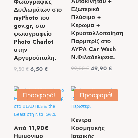
Αυτοκινήτου +
Φωτογραφίες
Εξωτερικό
Διπλωμάτων στο
Πλύσιμο +
myPhoto του
Κέρωμα +
gov.gr, στο
Κρυσταλλοποίηση
φωτογραφείο
Παρμπρίζ στο
Photo Charlot
ΑΥΡΑ Car Wash
στην
Ν.Φιλαδέλφεια.
Αργυρούπολη.
Original
Η
99,00
€
49,90
€
Original
Η
9,50
€
6,50
€
price
τρέχουσα
price
τρέχουσα
was:
τιμή
was:
τιμή
99,00 €.
είναι:
9,50 €.
είναι:
Προσφορά!
Προσφορά!
49,90 €.
6,50 €.
Κέντρο
Aπό 11,90€
Κοσμητικής
Ημιμόνιμο
Ιατρικής