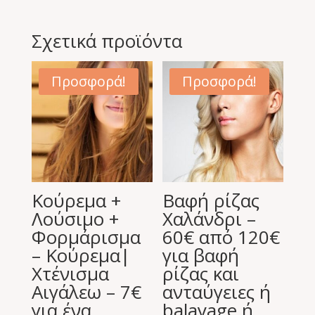
Σχετικά προϊόντα
Προσφορά!
Προσφορά!
Κούρεμα +
Βαφή ρίζας
Λούσιμο +
Χαλάνδρι –
Φορμάρισμα
60€ από 120€
– Κούρεμα|
για βαφή
Χτένισμα
ρίζας και
Αιγάλεω – 7€
ανταύγειες ή
για ένα
balayage ή