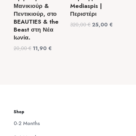
Μανικιούρ &
Mediaspis |
Πεντικιούρ, στο
Περιστέρι
BEAUTIES & the
Original
Η
320,00
€
25,00
€
Beast στη Νέα
price
τρέχουσα
Ιωνία.
was:
τιμή
Original
Η
20,00
€
11,90
€
320,00 €.
είναι:
price
τρέχουσα
25,00 €.
was:
τιμή
20,00 €.
είναι:
11,90 €.
Shop
0-2 Months