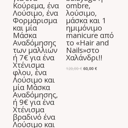
Κούρεμα, ένα
ombre,
Λούσιμο, ένα
λούσιμο,
Φορμάρισμα
μάσκα και 1
και μία
ημιμόνιμο
Μάσκα
manicure από
Αναδόμησης
το «Hair and
των μαλλιών
Nails»στο
ή 7€ για ένα
Χαλάνδρι!!
Χτένισμα
Original
Η
120,00
€
60,00
€
φλου, ένα
price
τρέχουσα
Λούσιμο και
was:
τιμή
μία Μάσκα
120,00 €.
είναι:
Αναδόμησης,
60,00 €.
ή 9€ για ένα
Χτένισμα
βραδινό ένα
Λούσιμο και