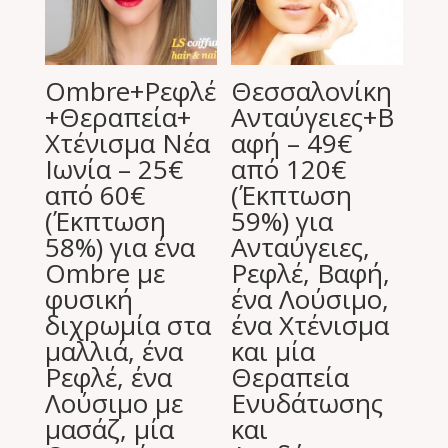
Ombre+Ρεφλέ
Θεσσαλονίκη
+Θεραπεία+
Ανταύγειες+Β
Χτένισμα Νέα
αφή – 49€
Ιωνία – 25€
από 120€
από 60€
(Έκπτωση
(Έκπτωση
59%) για
58%) για ένα
Ανταύγειες,
Ombre με
Ρεφλέ, Βαφή,
φυσική
ένα Λούσιμο,
διχρωμία στα
ένα Χτένισμα
μαλλιά, ένα
και μία
Ρεφλέ, ένα
Θεραπεία
Λούσιμο με
Ενυδάτωσης
μασάζ, μία
και