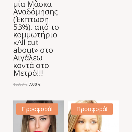
μία Μάσκα
Αναδόμησης
(Έκπτωση
53%), από το
κομμωτήριο
«All cut
about» στο
Αιγάλεω
κοντά στο
Μετρό!!!
Original
Η
15,00
€
7,00
€
price
τρέχουσα
was:
τιμή
15,00 €.
είναι:
Προσφορά!
Προσφορά!
7,00 €.