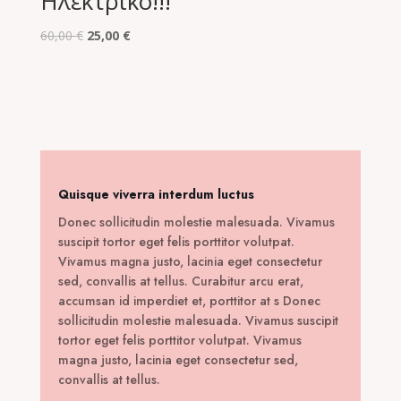
Ηλεκτρικό!!!
Original
Η
60,00
€
25,00
€
price
τρέχουσα
was:
τιμή
60,00 €.
είναι:
25,00 €.
Quisque viverra interdum luctus
Donec sollicitudin molestie malesuada. Vivamus
suscipit tortor eget felis porttitor volutpat.
Vivamus magna justo, lacinia eget consectetur
sed, convallis at tellus. Curabitur arcu erat,
accumsan id imperdiet et, porttitor at s Donec
sollicitudin molestie malesuada. Vivamus suscipit
tortor eget felis porttitor volutpat. Vivamus
magna justo, lacinia eget consectetur sed,
convallis at tellus.