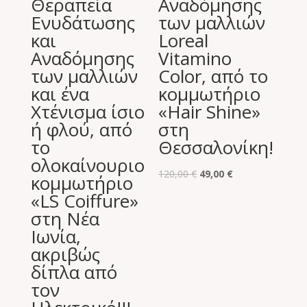
Θεραπεία
Αναδόμησης
Ενυδάτωσης
των μαλλιών
και
Loreal
Αναδόμησης
Vitamino
των μαλλιών
Color, από το
και ένα
κομμωτήριο
Χτένισμα ίσιο
«Hair Shine»
ή φλού, από
στη
το
Θεσσαλονίκη!
ολοκαίνουριο
Original
Η
120,00
€
49,00
€
κομμωτήριο
price
τρέχουσα
«LS Coiffure»
was:
τιμή
στη Νέα
120,00 €.
είναι:
Ιωνία,
49,00 €.
ακριβώς
δίπλα από
τον