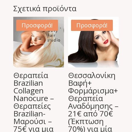
Σχετικά προϊόντα
Προσφορά!
Προσφορά!
Θεραπεία
Θεσσαλονίκη
Brazilian
Βαφή+
Collagen
Φορμάρισμα+
Nanocure –
Θεραπεία
Θεραπείες
Αναδόμησης –
Brazilian-
21€ από 70€
Μαρούσι –
(Έκπτωση
75€ για μια
70%) για μία