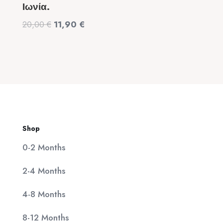
Ιωνία.
was:
τιμή
Original
Η
20,00
€
11,90
€
320,00 €.
είναι:
price
τρέχουσα
25,00 €.
was:
τιμή
20,00 €.
είναι:
11,90 €.
Shop
0-2 Months
2-4 Months
4-8 Months
8-12 Months