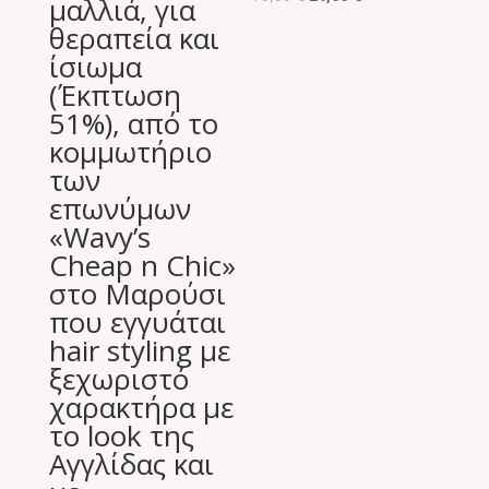
μαλλιά, για
price
τρέχουσα
θεραπεία και
was:
τιμή
ίσιωμα
70,00 €.
είναι:
(Έκπτωση
21,00 €.
51%), από το
κομμωτήριο
των
επωνύμων
«Wavy’s
Cheap n Chic»
στο Μαρούσι
που εγγυάται
hair styling με
ξεχωριστό
χαρακτήρα με
το look της
Αγγλίδας και