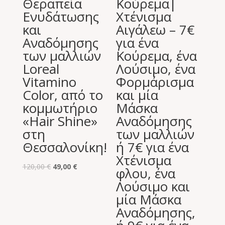
Θεραπεία
Κούρεμα|
Ενυδάτωσης
Χτένισμα
και
Αιγάλεω – 7€
Αναδόμησης
για ένα
των μαλλιών
Κούρεμα, ένα
Loreal
Λούσιμο, ένα
Vitamino
Φορμάρισμα
Color, από το
και μία
κομμωτήριο
Μάσκα
«Hair Shine»
Αναδόμησης
στη
των μαλλιών
Θεσσαλονίκη!
ή 7€ για ένα
Χτένισμα
Original
Η
120,00
€
49,00
€
φλου, ένα
price
τρέχουσα
Λούσιμο και
was:
τιμή
μία Μάσκα
120,00 €.
είναι:
Αναδόμησης,
49,00 €.