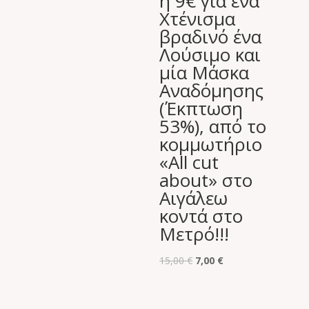
ή 9€ για ένα
Χτένισμα
βραδινό ένα
Λούσιμο και
μία Μάσκα
Αναδόμησης
(Έκπτωση
53%), από το
κομμωτήριο
«All cut
about» στο
Αιγάλεω
κοντά στο
Μετρό!!!
Original
Η
15,00
€
7,00
€
price
τρέχουσα
was:
τιμή