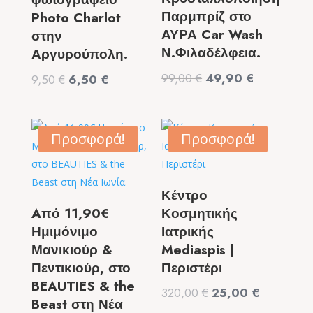
Παρμπρίζ στο
Photo Charlot
ΑΥΡΑ Car Wash
στην
Ν.Φιλαδέλφεια.
Αργυρούπολη.
Original
Η
99,00
€
49,90
€
Original
Η
9,50
€
6,50
€
price
τρέχουσα
price
τρέχουσα
was:
τιμή
was:
τιμή
99,00 €.
είναι:
9,50 €.
είναι:
Προσφορά!
Προσφορά!
49,90 €.
6,50 €.
Κέντρο
Aπό 11,90€
Κοσμητικής
Ημιμόνιμο
Ιατρικής
Μανικιούρ &
Mediaspis |
Πεντικιούρ, στο
Περιστέρι
BEAUTIES & the
Original
Η
320,00
€
25,00
€
Beast στη Νέα
price
τρέχουσα