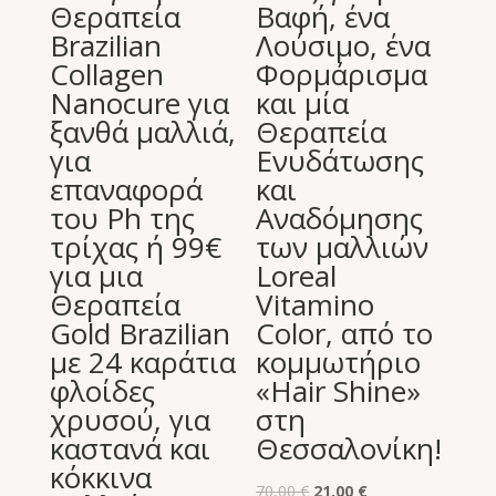
Θεραπεία
Βαφή, ένα
Brazilian
Λούσιμο, ένα
Collagen
Φορμάρισμα
Nanocure για
και μία
ξανθά μαλλιά,
Θεραπεία
για
Ενυδάτωσης
επαναφορά
και
του Ph της
Αναδόμησης
τρίχας ή 99€
των μαλλιών
για μια
Loreal
Θεραπεία
Vitamino
Gold Brazilian
Color, από το
με 24 καράτια
κομμωτήριο
φλοίδες
«Hair Shine»
χρυσού, για
στη
καστανά και
Θεσσαλονίκη!
κόκκινα
Original
Η
70,00
€
21,00
€