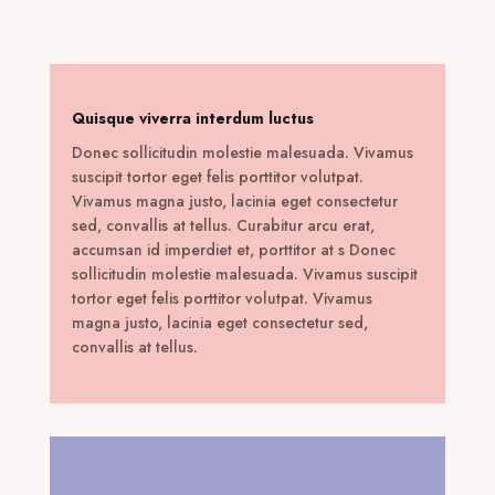
15,00 €.
είναι:
7,00 €.
Quisque viverra interdum luctus
Donec sollicitudin molestie malesuada. Vivamus
suscipit tortor eget felis porttitor volutpat.
Vivamus magna justo, lacinia eget consectetur
sed, convallis at tellus. Curabitur arcu erat,
accumsan id imperdiet et, porttitor at s Donec
sollicitudin molestie malesuada. Vivamus suscipit
tortor eget felis porttitor volutpat. Vivamus
magna justo, lacinia eget consectetur sed,
convallis at tellus.