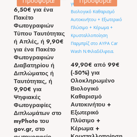
Προσφορά!
Προσφορά!
6,50€ για ένα
Πακέτο
Φωτογραφιών
Τύπου Ταυτότητας
ή Απλές, ή 9,90€
για ένα Πακέτο
Φωτογραφιών
49,90€ από 99€
Διαβατηρίου ή
(-50%) για
Διπλώματος ή
Ολοκληρωμένο
Ταυτότητας, ή
Βιολογικό
9,90€ για
Καθαρισμό
Ψηφιακές
Αυτοκινήτου +
Φωτογραφίες
Εξωτερικό
Διπλωμάτων στο
Πλύσιμο +
myPhoto του
Κέρωμα +
gov.gr, στο
Κρυσταλλοποίηση
φωτογραφείο