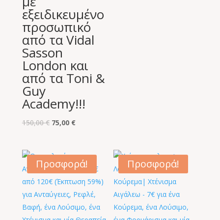
με
εξειδικευμένο
προσωπικό
από τα Vidal
Sasson
London και
από τα Toni &
Guy
Academy!!!
Original
Η
150,00
€
75,00
€
price
τρέχουσα
was:
τιμή
150,00 €.
είναι:
Προσφορά!
Προσφορά!
75,00 €.