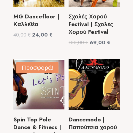
MG Dancefloor |
Σχολές Χορού
Καλλιθέα
Festival | Σχολές
Χορού Festival
Original
Η
40,00
€
24,00
€
Original
Η
price
τρέχουσα
100,00
€
69,00
€
price
τρέχουσα
was:
τιμή
was:
τιμή
40,00 €.
είναι:
100,00 €.
είναι:
24,00 €.
Προσφορά!
69,00 €.
Spin Top Pole
Dancemodo |
Dance & Fitness |
Παπούτσια χορού