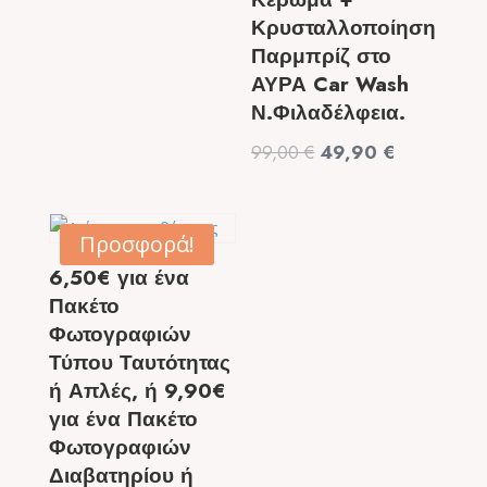
Κρυσταλλοποίηση
Παρμπρίζ στο
ΑΥΡΑ Car Wash
Ν.Φιλαδέλφεια.
Original
Η
99,00
€
49,90
€
price
τρέχουσα
was:
τιμή
99,00 €.
είναι:
Προσφορά!
49,90 €.
6,50€ για ένα
Πακέτο
Φωτογραφιών
Τύπου Ταυτότητας
ή Απλές, ή 9,90€
για ένα Πακέτο
Φωτογραφιών
Διαβατηρίου ή