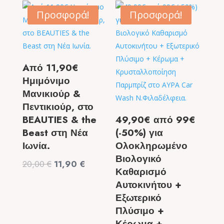
50,00 €.
είναι:
14,90 €.
Προσφορά!
Προσφορά!
29,00 €.
Aπό 11,90€
Ημιμόνιμο
Μανικιούρ &
Πεντικιούρ, στο
BEAUTIES & the
49,90€ από 99€
Beast στη Νέα
(-50%) για
Ιωνία.
Ολοκληρωμένο
Βιολογικό
Original
Η
20,00
€
11,90
€
Καθαρισμό
price
τρέχουσα
Αυτοκινήτου +
was:
τιμή
Εξωτερικό
20,00 €.
είναι:
Πλύσιμο +
11,90 €.
Κέρωμα +