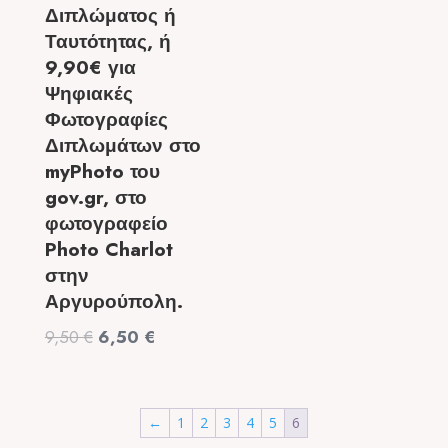
Διπλώματος ή
Ταυτότητας, ή
9,90€ για
Ψηφιακές
Φωτογραφίες
Διπλωμάτων στο
myPhoto του
gov.gr, στο
φωτογραφείο
Photo Charlot
στην
Αργυρούπολη.
Original
Η
9,50
€
6,50
€
price
τρέχουσα
was:
τιμή
9,50 €.
είναι:
←
1
2
3
4
5
6
6,50 €.