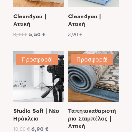
Clean4you |
Clean4you |
Αττική
Αττική
Original
Η
8,00
€
5,50
€
3,90
€
price
τρέχουσα
was:
τιμή
8,00 €.
είναι:
Προσφορά!
Προσφορά!
5,50 €.
Studio Sofi | Νέο
Ταπητοκαθαριστή
Ηράκλειο
ρια Σταμπέλος |
Αττική
Original
Η
10,00
€
6,90
€