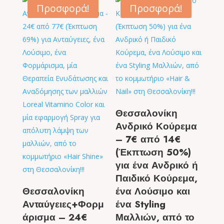
15,00 €.
είναι:
Προσφορά!
Προσφορά!
7,00 €.
Θεσσαλονίκη
Ανδρικό Κούρεμα
– 7€ από 14€
(Έκπτωση 50%)
για ένα Ανδρικό ή
Παιδικό Κούρεμα,
Θεσσαλονίκη
ένα Λούσιμο και
Ανταύγειες+Φορμ
ένα Styling
άρισμα – 24€
Μαλλιών, από το