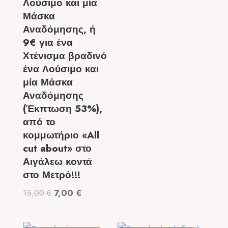
Λούσιμο και μία
120,00 €.
είναι:
Μάσκα
49,00 €.
Αναδόμησης, ή
9€ για ένα
Χτένισμα βραδινό
ένα Λούσιμο και
μία Μάσκα
Αναδόμησης
(Έκπτωση 53%),
από το
κομμωτήριο «All
cut about» στο
Αιγάλεω κοντά
στο Μετρό!!!
Original
Η
15,00
€
7,00
€
price
τρέχουσα
was:
τιμή