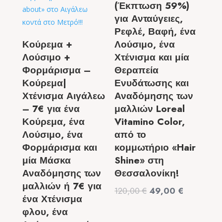
(Έκπτωση 59%)
για Ανταύγειες,
Ρεφλέ, Βαφή, ένα
Κούρεμα +
Λούσιμο, ένα
Λούσιμο +
Χτένισμα και μία
Φορμάρισμα –
Θεραπεία
Κούρεμα|
Ενυδάτωσης και
Χτένισμα Αιγάλεω
Αναδόμησης των
– 7€ για ένα
μαλλιών Loreal
Κούρεμα, ένα
Vitamino Color,
Λούσιμο, ένα
από το
Φορμάρισμα και
κομμωτήριο «Hair
μία Μάσκα
Shine» στη
Αναδόμησης των
Θεσσαλονίκη!
μαλλιών ή 7€ για
Original
Η
120,00
€
49,00
€
ένα Χτένισμα
price
τρέχουσα
φλου, ένα
was:
τιμή