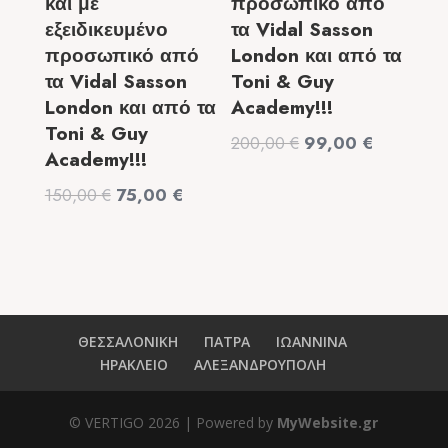
και με
προσωπικό από
εξειδικευμένο
τα Vidal Sasson
προσωπικό από
London και από τα
τα Vidal Sasson
Toni & Guy
London και από τα
Academy!!!
Toni & Guy
Original
Η
200,00
€
99,00
€
Academy!!!
price
τρέχουσα
Original
Η
150,00
€
75,00
€
was:
τιμή
price
τρέχουσα
200,00 €.
είναι:
was:
τιμή
99,00 €.
150,00 €.
είναι:
75,00 €.
ΘΕΣΣΑΛΟΝΙΚΗ
ΠΑΤΡΑ
ΙΩΑΝΝΙΝΑ
ΗΡΑΚΛΕΙΟ
ΑΛΕΞΑΝΔΡΟΥΠΟΛΗ
© VERTIGO
2026
| Powered by
MyWebsite.gr