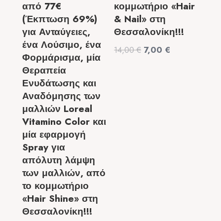
από 77€
κομμωτήριο «Hair
(Έκπτωση 69%)
& Nail» στη
για Ανταύγειες,
Θεσσαλονίκη!!!
ένα Λούσιμο, ένα
Original
Η
14,00
€
7,00
€
Φορμάρισμα, μία
price
τρέχουσα
Θεραπεία
was:
τιμή
Ενυδάτωσης και
14,00 €.
είναι:
Αναδόμησης των
7,00 €.
μαλλιών Loreal
Vitamino Color και
μία εφαρμογή
Spray για
απόλυτη λάμψη
των μαλλιών, από
το κομμωτήριο
«Hair Shine» στη
Θεσσαλονίκη!!!