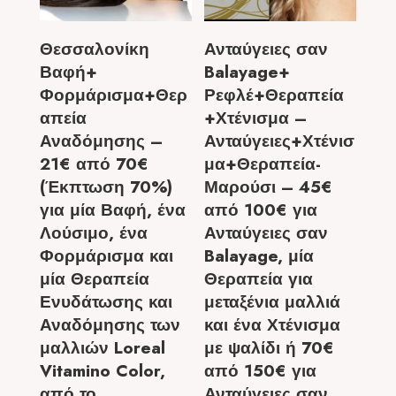
Θεσσαλονίκη
Ανταύγειες σαν
Βαφή+
Balayage+
Φορμάρισμα+Θερ
Ρεφλέ+Θεραπεία
απεία
+Χτένισμα –
Αναδόμησης –
Ανταύγειες+Χτένισ
21€ από 70€
μα+Θεραπεία-
(Έκπτωση 70%)
Μαρούσι – 45€
για μία Βαφή, ένα
από 100€ για
Λούσιμο, ένα
Ανταύγειες σαν
Φορμάρισμα και
Balayage, μία
μία Θεραπεία
Θεραπεία για
Ενυδάτωσης και
μεταξένια μαλλιά
Αναδόμησης των
και ένα Χτένισμα
μαλλιών Loreal
με ψαλίδι ή 70€
Vitamino Color,
από 150€ για
από το
Ανταύγειες σαν