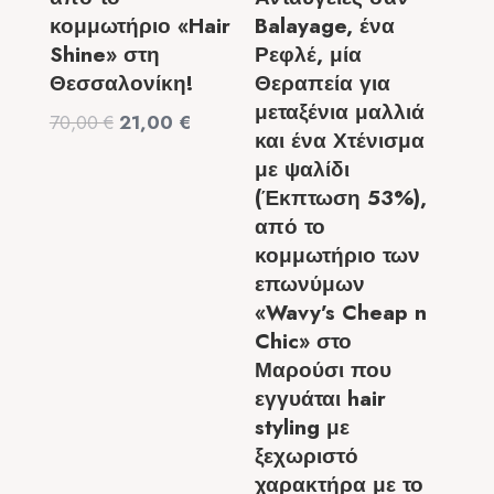
κομμωτήριο «Hair
Balayage, ένα
Shine» στη
Ρεφλέ, μία
Θεσσαλονίκη!
Θεραπεία για
μεταξένια μαλλιά
Original
Η
70,00
€
21,00
€
και ένα Χτένισμα
price
τρέχουσα
με ψαλίδι
was:
τιμή
(Έκπτωση 53%),
70,00 €.
είναι:
από το
21,00 €.
κομμωτήριο των
επωνύμων
«Wavy’s Cheap n
Chic» στο
Μαρούσι που
εγγυάται hair
styling με
ξεχωριστό
χαρακτήρα με το