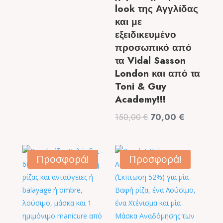
look της Αγγλίδας
και με
εξειδικευμένο
προσωπικό από
τα Vidal Sasson
London και από τα
Toni & Guy
Academy!!!
Original
Η
150,00
€
70,00
€
price
τρέχουσα
was:
τιμή
150,00 €.
είναι:
Προσφορά!
Προσφορά!
70,00 €.