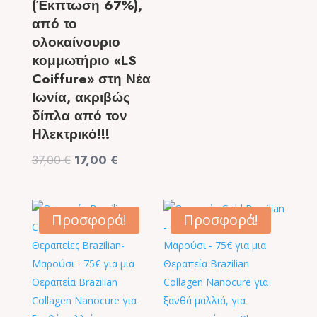
(Έκπτωση 67%),
από το
ολοκαίνουριο
κομμωτήριο «LS
Coiffure» στη Νέα
Ιωνία, ακριβώς
δίπλα από τον
Ηλεκτρικό!!!
Original
Η
37,00
€
17,00
€
price
τρέχουσα
was:
τιμή
37,00 €.
είναι:
Προσφορά!
Προσφορά!
17,00 €.