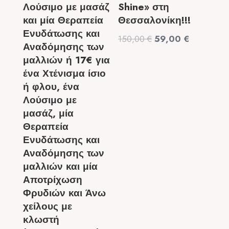
Λούσιμο με μασάζ
Shine» στη
και μία Θεραπεία
Θεσσαλονίκη!!!
Ενυδάτωσης και
Original
Η
150,00
€
59,00
€
Αναδόμησης των
price
τρέχουσα
μαλλιών ή 17€ για
was:
τιμή
ένα Χτένισμα ίσιο
150,00 €.
είναι:
ή φλου, ένα
59,00 €.
Λούσιμο με
μασάζ, μία
Θεραπεία
Ενυδάτωσης και
Αναδόμησης των
μαλλιών και μία
Αποτρίχωση
Φρυδιών και Άνω
χείλους με
κλωστή