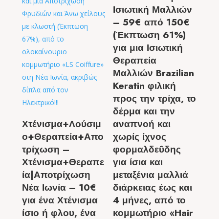
Ισιωτική Μαλλιών
– 59€ από 150€
(Έκπτωση 61%)
για μια Ισιωτική
Θεραπεία
Μαλλιών Brazilian
Keratin φιλική
προς την τρίχα, το
δέρμα και την
Χτένισμα+Λούσιμ
αναπνοή και
ο+Θεραπεία+Απο
χωρίς ίχνος
τρίχωση –
φορμαλδεΰδης
Χτένισμα+Θεραπε
για ίσια και
ία|Αποτρίχωση
μεταξένια μαλλιά
Νέα Ιωνία – 10€
διάρκειας έως και
για ένα Χτένισμα
4 μήνες, από το
ίσιο ή φλου, ένα
κομμωτήριο «Hair