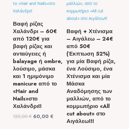
Βαφή ρίζας
Χαλάνδρι – 60€
Βαφή + Χτένισμα
από 120€ για
– Αιγάλεω – 24€
βαφή ρίζας και
από 50€
ανταύγειες ή
(Έκπτωση 52%)
balayage ή ombre,
για μία Βαφή ρίζα,
λούσιμο, μάσκα
ένα Λούσιμο, ένα
και 1 ημιμόνιμο
Χτένισμα και μία
manicure από το
Μάσκα
«Hair and
Αναδόμησης των
Nails»στο
μαλλιών, από το
Χαλάνδρι!!
κομμωτήριο «All
cut about» στο
Original
Η
120,00
€
60,00
€
Αιγάλεω!!!
price
τρέχουσα