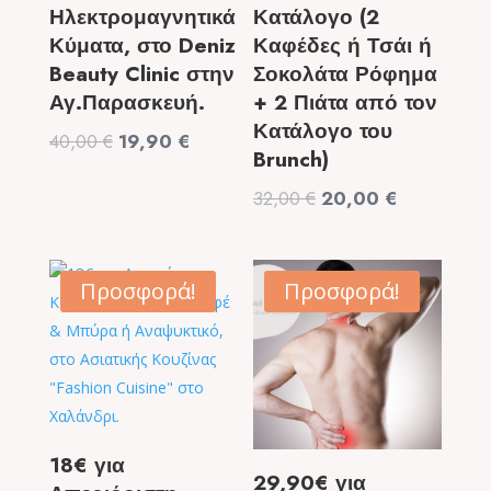
Ηλεκτρομαγνητικά
Κατάλογο (2
Κύματα, στο Deniz
Καφέδες ή Τσάι ή
Beauty Clinic στην
Σοκολάτα Ρόφημα
Αγ.Παρασκευή.
+ 2 Πιάτα από τον
Κατάλογο του
Original
Η
40,00
€
19,90
€
Brunch)
price
τρέχουσα
Original
Η
32,00
€
20,00
€
was:
τιμή
price
τρέχουσα
40,00 €.
είναι:
was:
τιμή
19,90 €.
32,00 €.
είναι:
Προσφορά!
Προσφορά!
20,00 €.
18€ για
29,90€ για