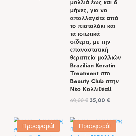
μαλλιά έως και 6
price
τρέχουσα
μήνες, για να
was:
τιμή
απαλλαγείτε από
70,00 €.
είναι:
το πιστολάκι και
39,90 €.
τα ισιωτικά
σίδερα, με την
επαναστατική
θεραπεία μαλλιών
Brazilian Keratin
Treatment στο
Beauty Club στην
Νέο Καλλιθέα!!
Original
Η
60,00
€
35,00
€
price
τρέχουσα
was:
τιμή
60,00 €.
είναι:
Προσφορά!
Προσφορά!
35,00 €.