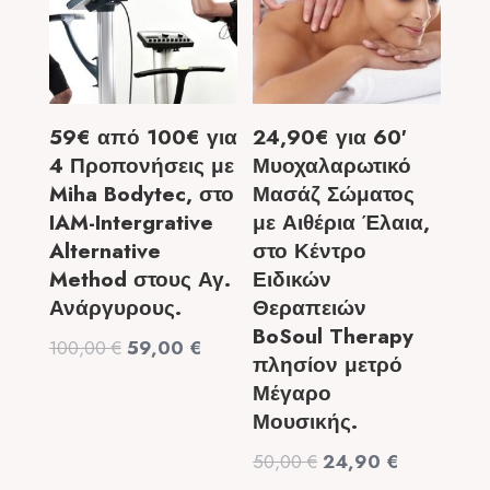
59€ από 100€ για
24,90€ για 60′
4 Προπονήσεις με
Μυοχαλαρωτικό
Miha Bodytec, στο
Μασάζ Σώματος
IAM-Intergrative
με Αιθέρια Έλαια,
Alternative
στο Κέντρο
Method στους Αγ.
Ειδικών
Ανάργυρους.
Θεραπειών
BoSoul Therapy
Original
Η
100,00
€
59,00
€
πλησίον μετρό
price
τρέχουσα
Μέγαρο
was:
τιμή
Μουσικής.
100,00 €.
είναι:
Original
Η
50,00
€
24,90
€
59,00 €.
price
τρέχουσα