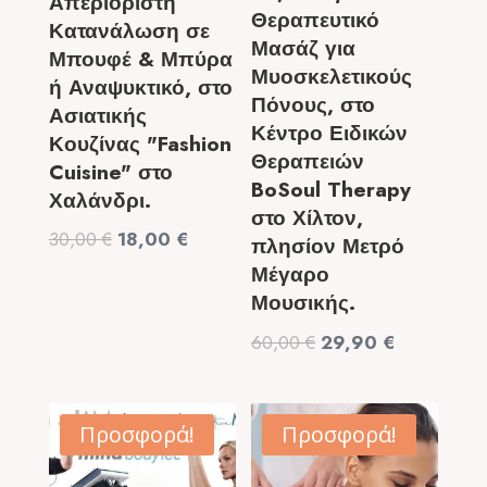
Απεριόριστη
Θεραπευτικό
Κατανάλωση σε
Μασάζ για
Μπουφέ & Μπύρα
Μυοσκελετικούς
ή Αναψυκτικό, στο
Πόνους, στο
Ασιατικής
Κέντρο Ειδικών
Κουζίνας "Fashion
Θεραπειών
Cuisine" στο
BoSoul Therapy
Χαλάνδρι.
στο Χίλτον,
Original
Η
30,00
€
18,00
€
πλησίον Μετρό
price
τρέχουσα
Μέγαρο
was:
τιμή
Μουσικής.
30,00 €.
είναι:
Original
Η
60,00
€
29,90
€
18,00 €.
price
τρέχουσα
was:
τιμή
60,00 €.
είναι:
Προσφορά!
Προσφορά!
29,90 €.